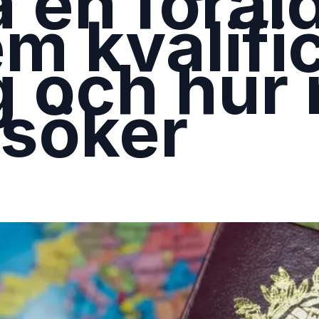
a en föräl
m kvalifi
g och hur
söker