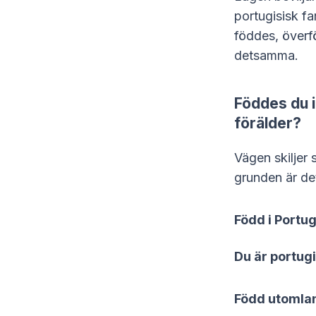
portugisisk fa
föddes, överfö
detsamma.
Föddes du i
förälder?
Vägen skiljer
grunden är d
Född i Portug
Du är portug
Född utomlan