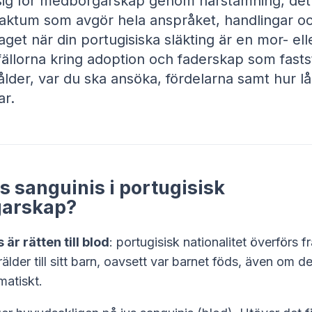
r sig för medborgarskap genom härstamning, det
aktum som avgör hela anspråket, handlingar oc
aget när din portugisiska släkting är en mor- ell
 fällorna kring adoption och faderskap som fastst
 ålder, var du ska ansöka, fördelarna samt hur lå
ar.
s sanguinis i portugisisk
arskap?
är rätten till blod
: portugisisk nationalitet överförs f
rälder till sitt barn, oavsett var barnet föds, även om de
matiskt.