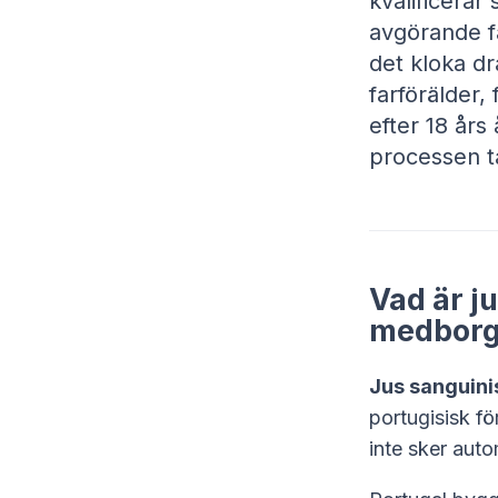
kvalificera
avgörande f
det kloka dr
farförälder,
efter 18 års
processen t
Vad är ju
medborg
Jus sanguinis 
portugisisk fö
inte sker auto