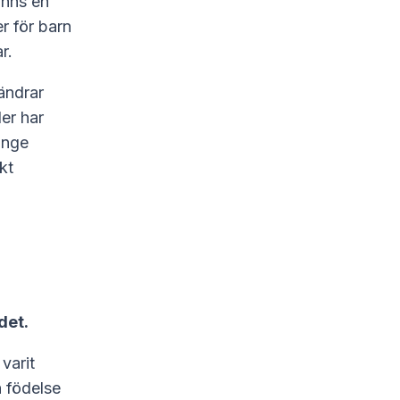
inns en
er för barn
r.
 ändrar
der har
änge
kt
det.
 varit
n födelse