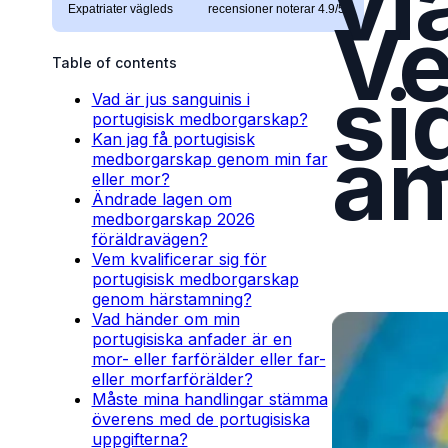
vi
Expatriater vägleds
recensioner noterar 4.9/5
Ve
Table of contents
si
Vad är jus sanguinis i
portugisisk medborgarskap?
an
Kan jag få portugisisk
medborgarskap genom min far
eller mor?
Ändrade lagen om
medborgarskap 2026
föräldravägen?
Vem kvalificerar sig för
portugisisk medborgarskap
genom härstamning?
Vad händer om min
portugisiska anfader är en
mor- eller farförälder eller far-
eller morfarförälder?
Måste mina handlingar stämma
överens med de portugisiska
uppgifterna?