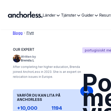
Länder
Tjänster
Guider
Resur
Blogg
Flytt
OUR EXPERT
portugisiskt m
Written by
Brenda.L
After completing her higher education, Brenda
Po
joined AnchorLess in 2023. She is an expert on
relocation issues in Europe.
me
VARFÖR DU KAN LITA PÅ
ANCHORLESS
+10,000
1194