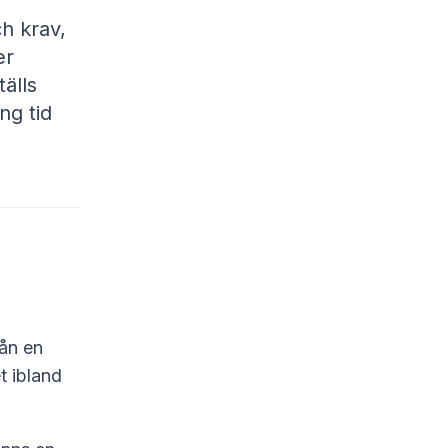
h krav,
er
älls
ng tid
rån en
t ibland