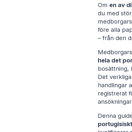
Om
en av d
du med stör
medborgars
före alla pa
– från den d
Medborgars
hela det po
bosättning, 
Det verkliga
handlingar 
registrerat f
ansökningar 
Denna guid
portugisisk