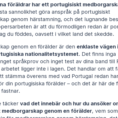
ina föräldrar har ett portugisiskt medborgars
sta sannolikhet göra anspråk på portugisiskt
kap genom härstamning, och det lugnande be
ppersarbeten är att du förmodligen redan är por
ag du föddes, oavsett i vilket land det skedde.
kap genom en förälder är den
enklaste vägen
rtugisiska nationalitetsystemet
. Det finns inga
inget språkprov och inget test av dina band till 
 arbetet ligger inte i lagen. Det handlar om att f
att stämma överens med vad Portugal redan ha
ör din portugisiska förälder – och det är här de f
fastnar.
e täcker
vad det innebär och hur du ansöker o
t medborgarskap genom en förälder
, vem som