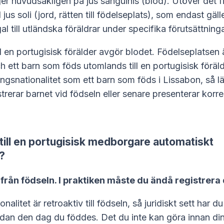
ger huvudsakligen på
jus sanguinis
(blod). Utöver det f
d
jus soli
(jord, rätten till födelseplats), som endast gäll
al till utländska föräldrar under specifika förutsättninga
ill en portugisisk förälder avgör blodet. Födelseplatsen
ch ett barn som föds utomlands till en portugisisk föräl
gsnationalitet som ett barn som föds i Lissabon, så l
strerar barnet vid födseln eller senare presenterar korre
 till en portugisisk medborgare automatiskt
?
a, från födseln. I praktiken måste du ändå registrera 
alitet är retroaktiv till födseln, så juridiskt sett har du
edan den dag du föddes. Det du inte kan göra innan di