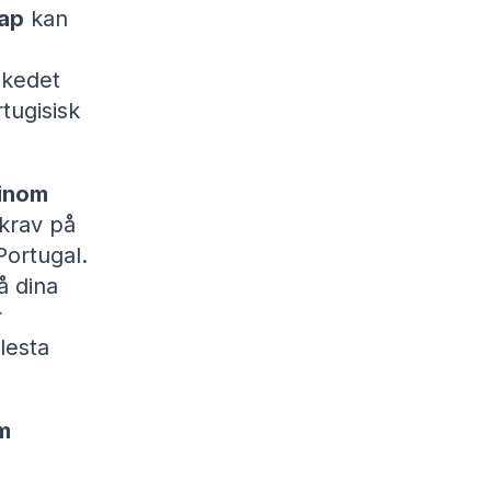
kap
kan
skedet
tugisisk
 inom
 krav på
Portugal.
å dina
r
lesta
m