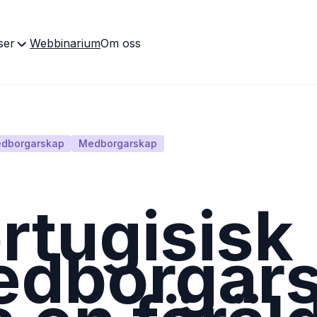
ser
Webbinarium
Om oss
edborgarskap
Medborgarskap
rtugisisk
dborgar