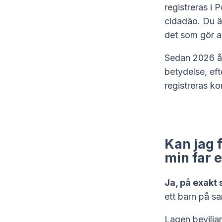
registreras i P
cidadão
. Du ä
det som gör a
Sedan 2026 år
betydelse, eft
registreras ko
Kan jag 
min far 
Ja, på exakt 
ett barn på s
Lagen beviljar