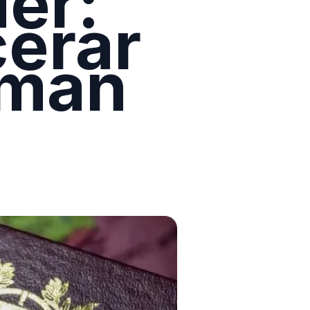
der:
cerar
 man