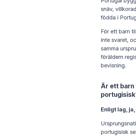
Portugal byg
snäv, villkora
födda i Portug
För ett barn t
inte svaret, o
samma ursprun
föräldern regi
bevisning.
Är ett barn
portugisisk
Enligt lag, j
Ursprungsnation
portugisisk s