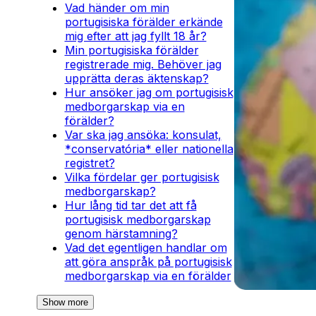
Vad händer om min
portugisiska förälder erkände
mig efter att jag fyllt 18 år?
Min portugisiska förälder
registrerade mig. Behöver jag
upprätta deras äktenskap?
Hur ansöker jag om portugisisk
medborgarskap via en
förälder?
Var ska jag ansöka: konsulat,
*conservatória* eller nationella
registret?
Vilka fördelar ger portugisisk
medborgarskap?
Hur lång tid tar det att få
portugisisk medborgarskap
genom härstamning?
Vad det egentligen handlar om
att göra anspråk på portugisisk
medborgarskap via en förälder
Show more