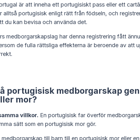
ortugal är att inneha ett portugisiskt pass eller ett
cart
r alltså portugisisk enligt rätt från födseln, och registre
tt du kan bevisa och använda det.
s medborgarskapslag har denna registrering fått ännu
ersom de fulla rättsliga effekterna är beroende av att 
rrekt.
få portugisisk medborgarskap ge
eller mor?
samma villkor.
En portugisisk far överför medborgarska
amma sätt som en portugisisk mor gör.
 medborgarskap till barn till en portugisisk mor eller en