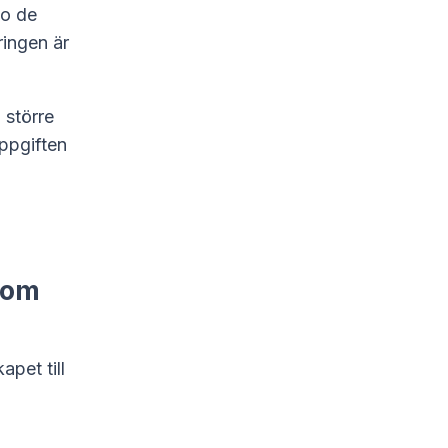
ão de
ringen är
 större
uppgiften
nom
pet till