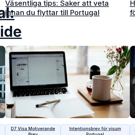
Väsentliga tips: Saker att veta
H
al:
innan du flyttar till Portugal
f
ide
D7 Visa Motiverande
Intentionsbrev för visum
Brev
Portugal