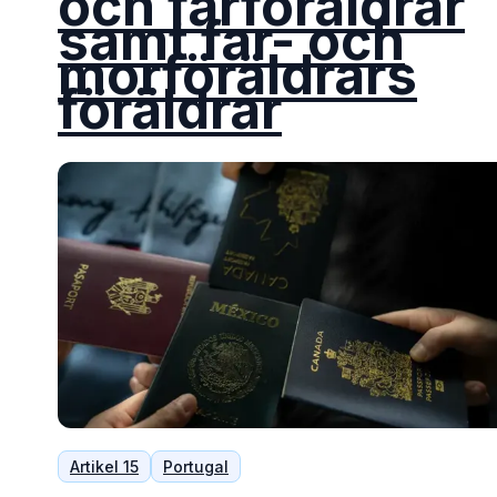
och farföräldrar
samt far- och
morföräldrars
föräldrar
Artikel 15
Portugal