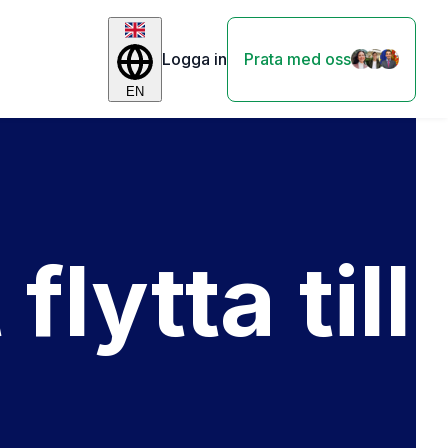
Logga in
Prata med oss
EN
lytta till