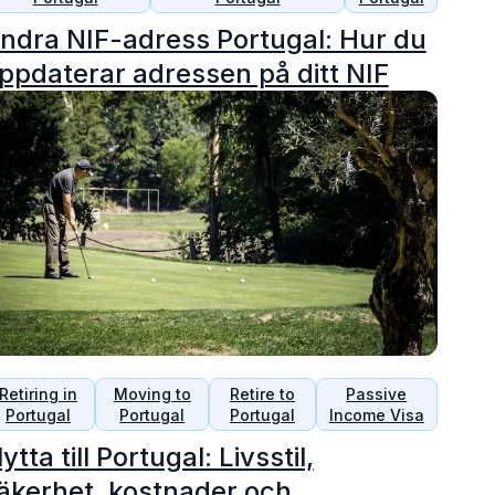
ndra NIF-adress Portugal: Hur du
ppdaterar adressen på ditt NIF
Retiring in
Moving to
Retire to
Passive
Portugal
Portugal
Portugal
Income Visa
lytta till Portugal: Livsstil,
äkerhet, kostnader och