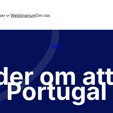
ser
Webbinarium
Om oss
Blogg
er om att f
Portugal