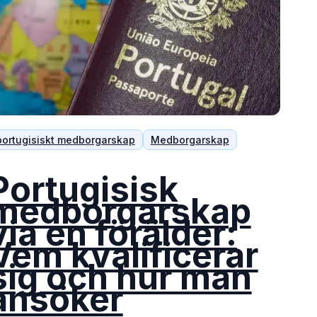
portugisiskt medborgarskap
Medborgarskap
Portugisisk
medborgarskap
via en förälder:
Vem kvalificerar
sig och hur man
ansöker