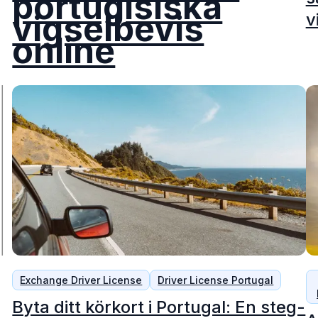
portugisiska
vigselbevis
v
online
Exchange Driver License
Driver License Portugal
Byta ditt körkort i Portugal: En steg-