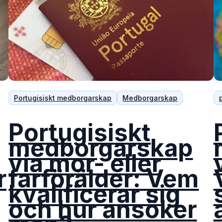
Portugisiskt medborgarskap
Medborgarskap
Portugisiskt
medborgarskap
via mor- eller
r
farförälder: Vem
kvalificerar sig
och hur ansöker