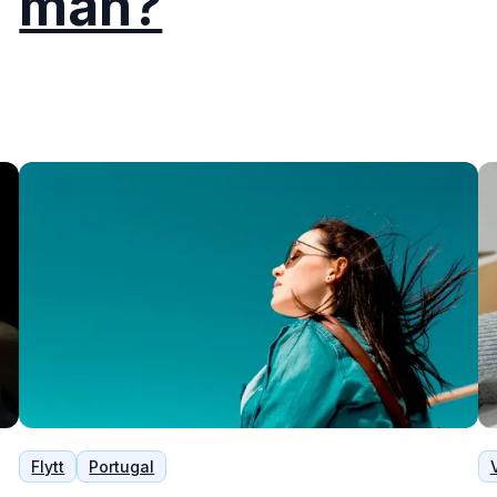
man?
Flytt
Portugal