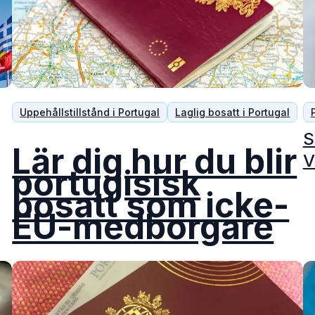
Uppehållstillstånd i Portugal
Laglig bosatt i Portugal
S
Lär dig hur du blir
V
portugisisk
bosatt som icke-
EU-medborgare