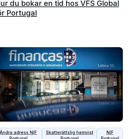
ur du bokar en tid hos VFS Global
ör Portugal
Ändra adress NIF
Skatterättslig hemvist
NIF
Portugal
Portugal
Portugal