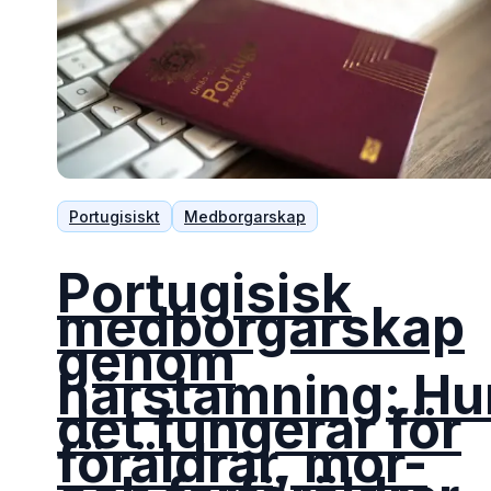
Portugisiskt
Medborgarskap
Portugisisk
medborgarskap
genom
härstamning: Hu
det fungerar för
föräldrar, mor-