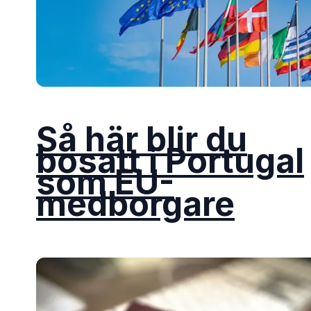
Så här blir du
bosatt i Portugal
som EU-
medborgare