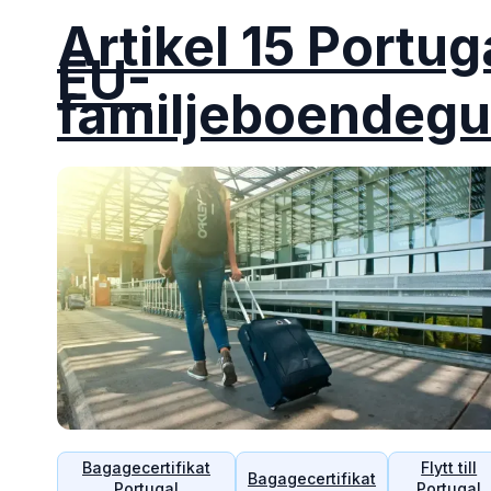
Artikel 15 Portug
EU-
familjeboendegu
Bagagecertifikat
Flytt till
Bagagecertifikat
Portugal
Portugal