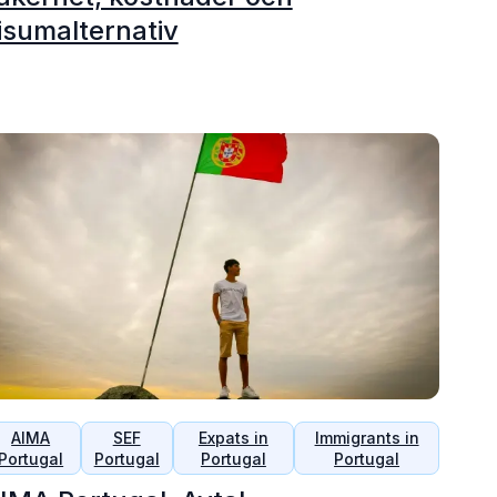
isumalternativ
AIMA
SEF
Expats in
Immigrants in
Portugal
Portugal
Portugal
Portugal