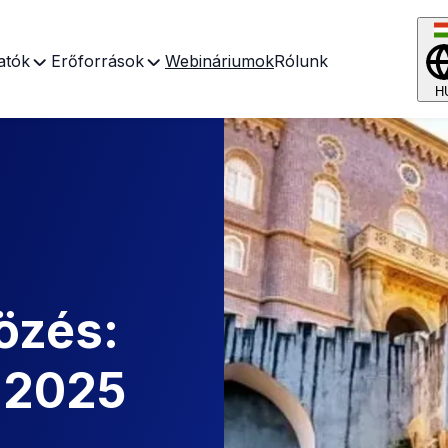
atók
Erőforrások
Webináriumok
Rólunk
H
özés:
- 2025