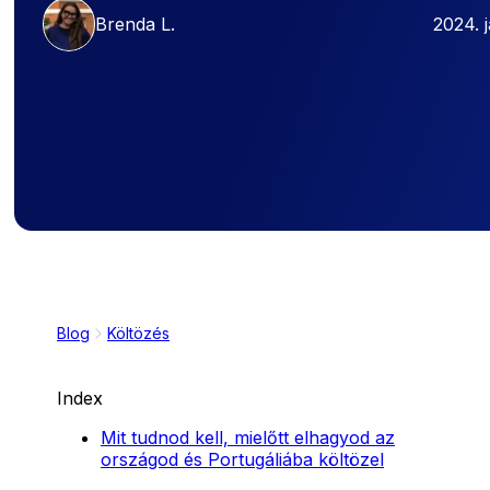
Brenda L.
2024. 
Blog
Költözés
Index
Mit tudnod kell, mielőtt elhagyod az
országod és Portugáliába költözel