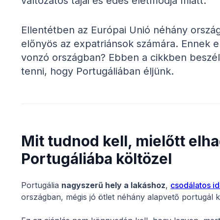
változatos tájai és édes életmódja miatt.
Ellentétben az Európai Unió néhány ország
előnyös az expatriánsok számára. Ennek el
vonzó országban? Ebben a cikkben beszélü
tenni, hogy Portugáliában éljünk.
Mit tudnod kell, mielőtt el
Portugáliába költözel
Portugália
nagyszerű hely a lakáshoz
,
csodálatos id
országban, mégis jó ötlet néhány alapvető portugál k