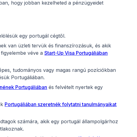
ban, hogy jobban kezelheted a pénzügyeidet
lölésük egy portugál cégtől.
knek van üzleti tervük és finanszírozásuk, és akik
, figyelembe véve a
Start-Up Visa Portugáliában
gépes, tudományos vagy magas rangú pozíciókban
sük Portugáliában.
tnének Portugáliában
és felvételt nyertek egy
ik
Portugáliában szeretnék folytatni tanulmányaikat
ádtagok számára, akik egy portugál állampolgárhoz
tlakoznak.