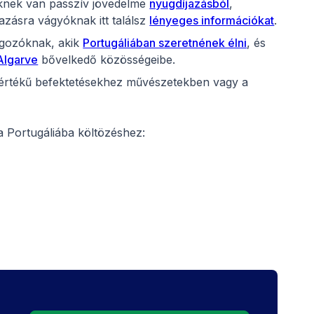
kiknek van passzív jövedelme
nyugdíjazásból
,
azásra vágyóknak itt találsz
lényeges információkat
.
olgozóknak, akik
Portugáliában szeretnének élni
, és
Algarve
bővelkedő közösségeibe.
értékű befektetésekhez művészetekben vagy a
a Portugáliába költözéshez: