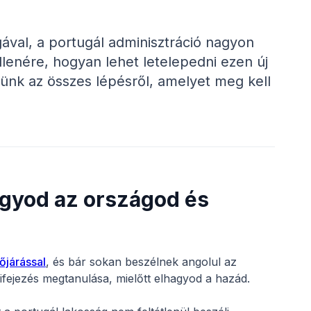
ával, a portugál adminisztráció nagyon
lenére, hogyan lehet letelepedni ezen új
nk az összes lépésről, amelyet meg kell
hagyod az országod és
őjárással
, és bár sokan beszélnek angolul az
ifejezés megtanulása, mielőtt elhagyod a hazád.