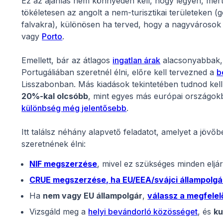
Ez az ajánlás nem könnyedén kell, hogy legyen, mert 
tökéletesen az angolt a nem-turisztikai területeken (
falvakra), különösen ha terved, hogy a nagyvárosok k
vagy
Porto
.
Emellett, bár az átlagos
ingatlan árak
alacsonyabbak
Portugáliában szeretnél élni, előre kell tervezned a
b
Lisszabonban. Más kiadások tekintetében tudnod kel
20%-kal olcsóbb
, mint egyes más európai országokb
különbség még jelentősebb
.
Itt találsz néhány alapvető feladatot, amelyet a jövő
szeretnének élni:
NIF megszerzése
, mivel ez szükséges minden eljá
CRUE megszerzése, ha EU/EEA/svájci állampolgá
Ha
nem vagy EU állampolgár
,
válassz a megfelel
Vizsgáld meg a
helyi bevándorló közösséget
, és
ku