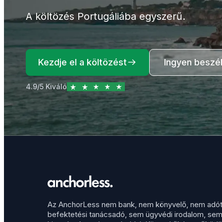
A költözés Portugáliába egyszerű.
Kezdje el a költözést
Ingyen beszél
4.9/5 Kiváló
Az AnchorLess nem bank, nem könyvelő, nem adó
befektetési tanácsadó, sem ügyvédi irodalom, se