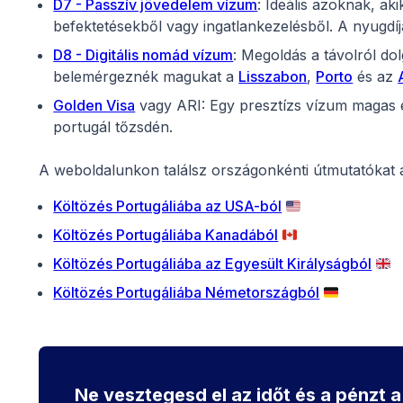
D7 - Passzív jövedelem vízum
: Ideális azoknak, a
befektetésekből vagy ingatlankezelésből. A nyugdíj
D8 - Digitális nomád vízum
: Megoldás a távolról d
belemérgeznék magukat a
Lisszabon
,
Porto
és az
Golden Visa
vagy ARI: Egy presztízs vízum magas 
portugál tőzsdén.
A weboldalunkon találsz országonkénti útmutatókat 
Költözés Portugáliába az USA-ból
🇺🇸
Költözés Portugáliába Kanadából
🇨🇦
Költözés Portugáliába az Egyesült Királyságból
🇬🇧
Költözés Portugáliába Németországból
🇩🇪
Ne vesztegesd el az időt és a pénzt a