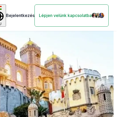
Bejelentkezés
Lépjen velünk kapcsolatba
U