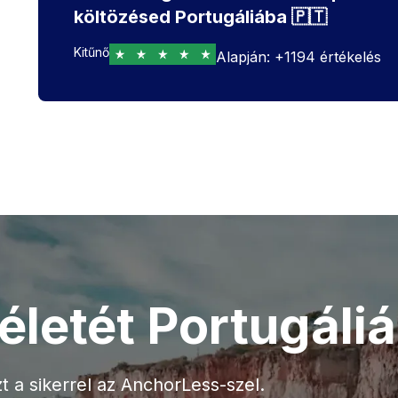
költözésed Portugáliába 🇵🇹
Kitűnő
Alapján:
+
1194
értékelés
életét Portugáli
zt a sikerrel az AnchorLess-szel.