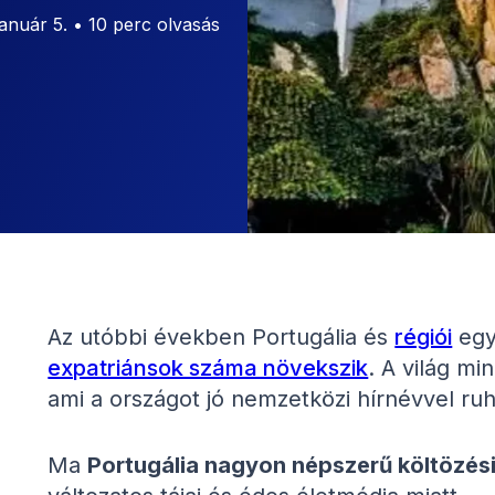
január 5. • 10 perc olvasás
Az utóbbi években Portugália és
régiói
egy
expatriánsok száma növekszik
. A világ mi
ami a országot jó nemzetközi hírnévvel ruh
Ma
Portugália nagyon népszerű költözési