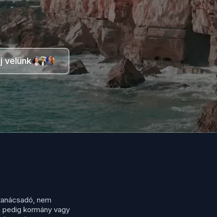
j velünk
tanácsadó, nem
m pedig kormány vagy