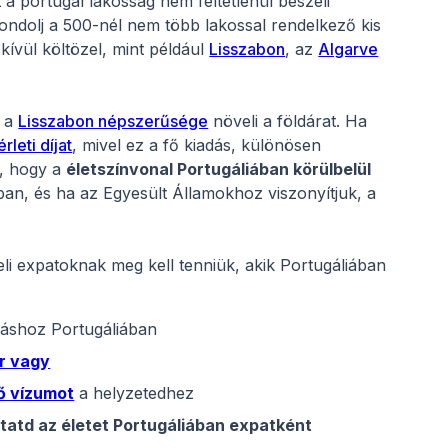
a portugál lakosság nem feltétlenül beszéli
gondolj a 500-nél nem több lakossal rendelkező kis
ívül költözel, mint például
Lisszabon
, az
Algarve
, a
Lisszabon népszerűsége
növeli a földárat. Ha
érleti díjat
, mivel ez a fő kiadás, különösen
l, hogy a
életszínvonal Portugáliában körülbelül
an, és ha az Egyesült Államokhoz viszonyítjuk, a
beli expatoknak meg kell tenniük, akik Portugáliában
ráshoz Portugáliában
r vagy
ő vízumot
a helyzetedhez
tatd az életet Portugáliában expatként