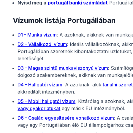
Nyisd meg a
portugál banki számládat
Portugáliá
Vízumok listája Portugáliában
D1 - Munka vízum
: A azoknak, akiknek van munkaje
D2 - Vállalkozói vízum
: Ideális vállalkozóknak, aki
Portugáliában szeretnék kibontakoztatni üzletüket
lehetőségét.
D3 - Magas szintű munkaviszonyú vízum
: Számító
dolgozó szakembereknek, akiknek van munkajelölé
D4 - Hallgatói vízum
: A azoknak, akik
tanulni szere
akkreditált intézményben.
D5 - Mobil hallgatói vízum
: Kizárólag a azoknak, ak
vagy gyakorlatukat
egy másik EU intézményből.
D6 - Család egyesítésére vonatkozó vízum
: A csal
vagy egy Portugáliában élő EU állampolgárhoz csa