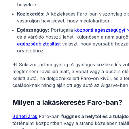
helyekre.
Közlekedés:
A közlekedés Faro-ban viszonylag olc
vásároljon havi jegyet, hogy megtakarítson.
Egészségügy:
Portugália
központi egészségügyi 
de a váróidő hosszú lehet, különösen a nem sürgő
egészségbiztosítást
választ, hogy gyorsabb hozzáf
orvosokhoz.
🔊
Sokszor jártam gyalog. A gyalogos közlekedés volt
megtennem rövid idő alatt, a vonat vagy a busz is el
kellett autó, ha dolgozni kellett Faro-on kívül, és a t
családoknak mindig ajánlott egy autó az Algarve-ban 
Milyen a lakáskeresés Faro-ban?
Bérleti árak
Faro-ban
függnek a helytől és a tulajd
történelmi központban vagy a strand közelében talál