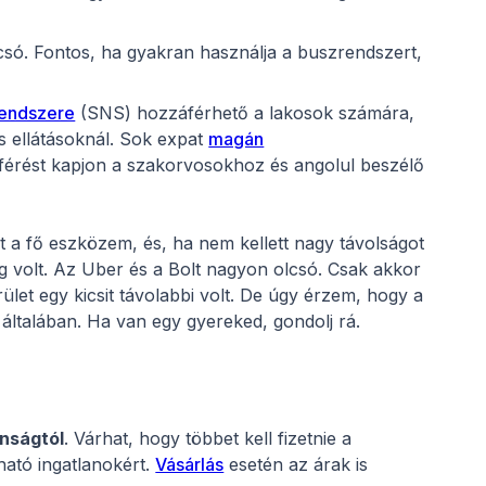
só. Fontos, ha gyakran használja a buszrendszert,
rendszere
(SNS) hozzáférhető a lakosok számára,
s ellátásoknál. Sok expat
magán
érést kapjon a szakorvosokhoz és angolul beszélő
 a fő eszközem, és, ha nem kellett nagy távolságot
ég volt. Az Uber és a Bolt nagyon olcsó. Csak akkor
erület egy kicsit távolabbi volt. De úgy érzem, hogy a
általában. Ha van egy gyereked, gondolj rá.
onságtól
. Várhat, hogy többet kell fizetnie a
ható ingatlanokért.
Vásárlás
esetén az árak is