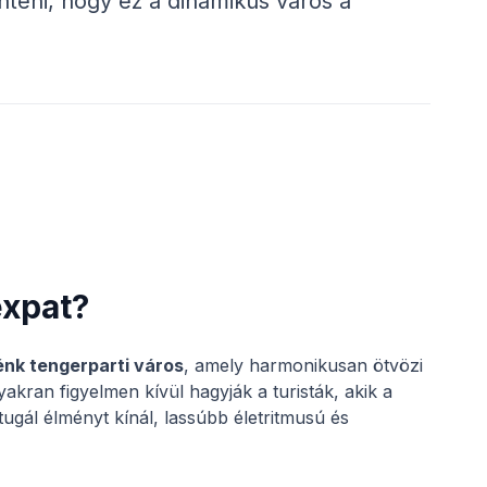
nteni, hogy ez a dinamikus város a
expat?
énk tengerparti város
, amely harmonikusan ötvözi
yakran figyelmen kívül hagyják a turisták, akik a
tugál élményt kínál, lassúbb életritmusú és