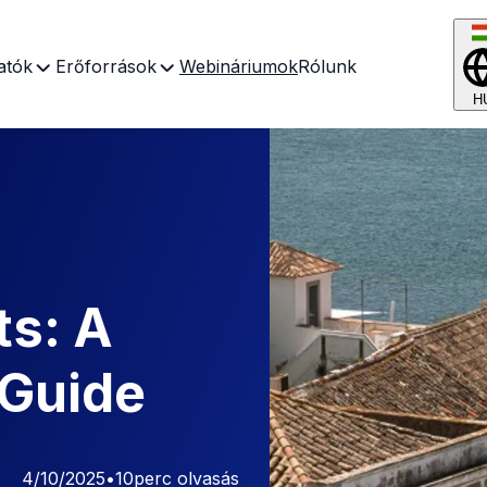
atók
Erőforrások
Webináriumok
Rólunk
H
ts: A
Guide
4/10/2025
•
10
perc olvasás