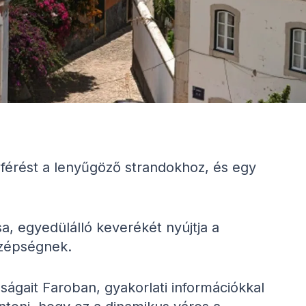
férést a lenyűgöző strandokhoz, és egy
sa, egyedülálló keverékét nyújtja a
szépségnek.
ságait Faroban, gyakorlati információkkal