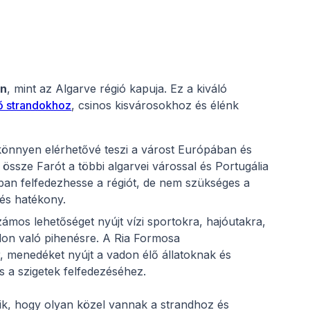
án
, mint az Algarve régió kapuja. Ez a kiváló
ő strandokhoz
, csinos kisvárosokhoz és élénk
önnyen elérhetővé teszi a várost Európában és
 össze Farót a többi algarvei várossal és Portugália
óban felfedezhesse a régiót, de nem szükséges a
és hatékony.
ámos lehetőséget nyújt vízi sportokra, hajóutakra,
ndon való pihenésre. A Ria Formosa
, menedéket nyújt a vadon élő állatoknak és
 a szigetek felfedezéséhez.
ik, hogy olyan közel vannak a strandhoz és