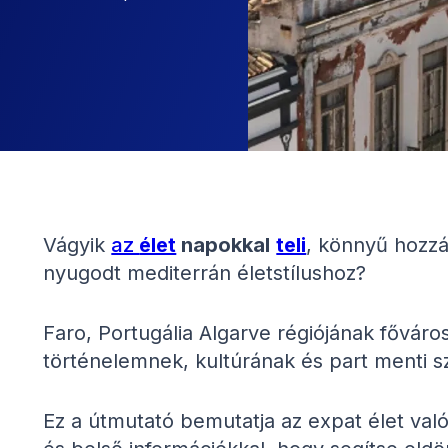
Vágyik
az
élet
napokkal
teli
, könnyű hozzá
nyugodt mediterrán életstílushoz?
Faro, Portugália Algarve régiójának főváro
történelemnek, kultúrának és part menti 
Ez a útmutató bemutatja az expat élet való