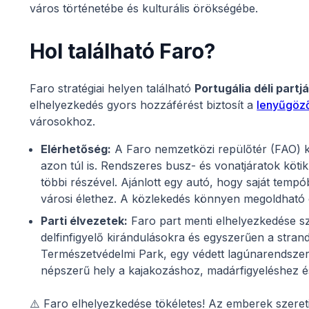
város történetébe és kulturális örökségébe.
Hol található Faro?
Faro stratégiai helyen található
Portugália déli partj
elhelyezkedés gyors hozzáférést biztosít a
lenyűgöz
városokhoz.
Elérhetőség:
A Faro nemzetközi repülőtér (FAO) k
azon túl is. Rendszeres busz- és vonatjáratok kötik
többi részével. Ajánlott egy autó, hogy saját temp
városi élethez. A közlekedés könnyen megoldható 
Parti élvezetek:
Faro part menti elhelyezkedése sz
delfinfigyelő kirándulásokra és egyszerűen a stra
Természetvédelmi Park, egy védett lagúnarendszer
népszerű hely a kajakozáshoz, madárfigyeléshez és
⚠️ Faro elhelyezkedése tökéletes! Az emberek szeret