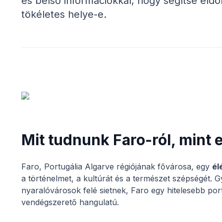
és belső információkkal, hogy segítse eldö
tökéletes helye-e.
Mit tudnunk Faro-ról, mint 
Faro, Portugália Algarve régiójának fővárosa, egy
él
a történelmet, a kultúrát és a természet szépségét. G
nyaralóvárosok felé sietnek, Faro egy hitelesebb por
vendégszerető hangulatú.