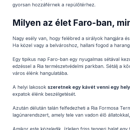
gyorsan hozzáférnek a repülőtérhez.
Milyen az élet Faro-ban, mi
Nagy esély van, hogy felébred a sirályok hangjára é
Ha közel vagy a belvároshoz, hallani fogod a harang
Egy tipikus nap Faro-ban egy nyugalmas sétával kez
edzéssel a Ria természetvédelmi parkban. Sétálj a kő
város élénk hangulatába.
A helyi lakosok
szeretnek egy kávét venni egy hel
expatok élénk beszélgetését.
Azután délután talán felfedezheti a Ria Formosa Te
lagúnarendszert, amely tele van vadon élő állatokkal,
Amikor este közeledik, ízleljen friss tengeri halat eg