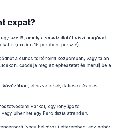
nt expat?
s egy
szellő, amely a sósvíz illatát viszi magával
.
okat is (minden 15 percben, persze!).
dődhet a csinos történelmi központban, vagy talán
utcákon, csodálja meg az építészetet és merülj be a
yi kávézóban
, élvezve a helyi lakosok és más
rmészetvédelmi Parkot, egy lenyűgöző
 vagy pihenhet egy Faro tiszta strandján.
y tengerparti (vagy belvárosi) étteremben, egy pohár