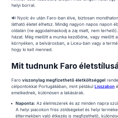
helyi borral.
🔊
Nyolc év után Faro-ban élve, biztosan mondhatom
látható életet élhetsz. Mindig nagyon napos napon é
oldalán (ne aggodalmaskodj a zaj miatt, nem terhelő
házat. Még mielőtt a munka kezdődne, vagy mielőtt a 
környéken, a belvárosban, a Liceu-ban vagy a termé
hogy ki kell menned.
Mit tudnunk Faro életstílusá
Faro
viszonylag megfizethető életköltséggel
rende
célpontokkal Portugáliában, mint például
Lisszabon
emelkednek, különösen a lakásárak.
Naponta:
Az élelmiszerek és az minden napra szü
A helyi piacokon friss zöldségeket és helyi termé
éttermekben való étkezés is megfizethető, különöse