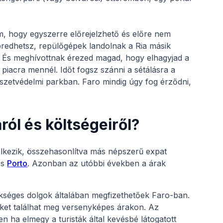
, hogy egyszerre előrejelzhető és előre nem
bredhetsz, repülőgépek landolnak a Ria másik
). És meghívottnak érezed magad, hogy elhagyjad a
piacra mennél. Időt fogsz szánni a sétálásra a
szetvédelmi parkban. Faro mindig úgy fog érződni,
ról és költségeiről?
lkezik, összehasonlítva más népszerű expat
és
Porto
. Azonban az utóbbi években a árak
kséges dolgok általában megfizethetőek Faro-ban.
keket találhat meg versenyképes árakon. Az
n ha elmegy a turisták által kevésbé látogatott