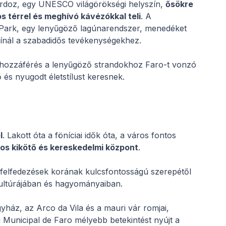
ordoz, egy UNESCO világörökségi helyszín,
ősökre
os térrel és meghívó kávézókkal teli
. A
 Park, egy lenyűgöző lagúnarendszer, menedéket
kínál a szabadidős tevékenységekhez.
 hozzáférés a lenyűgöző strandokhoz Faro-t vonzó
ő és nyugodt életstílust keresnek.
l
. Lakott óta a föníciai idők óta, a város fontos
os kikötő és kereskedelmi központ
.
 felfedezések korának kulcsfontosságú szerepétől
ultúrájában és hagyományaiban.
yház, az Arco da Vila és a mauri vár romjai,
 Municipal de Faro mélyebb betekintést nyújt a