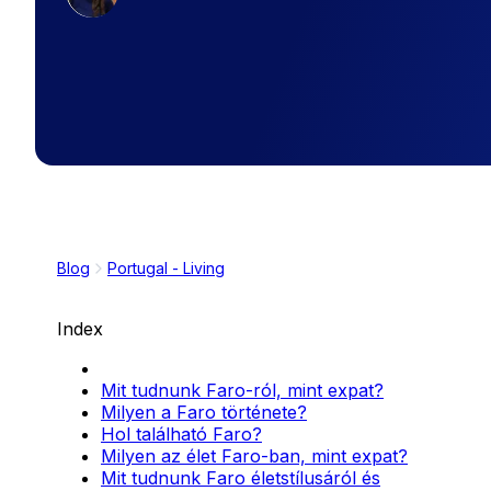
Blog
Portugal - Living
Index
Mit tudnunk Faro-ról, mint expat?
Milyen a Faro története?
Hol található Faro?
Milyen az élet Faro-ban, mint expat?
Mit tudnunk Faro életstílusáról és