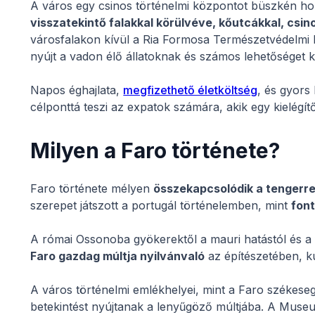
A város egy csinos történelmi központot büszkén h
visszatekintő falakkal körülvéve, kőutcákkal, csin
városfalakon kívül a Ria Formosa Természetvédelmi
nyújt a vadon élő állatoknak és számos lehetőséget 
Napos éghajlata,
megfizethető életköltség
, és gyors
célponttá teszi az expatok számára, akik egy kielégít
Milyen a Faro története?
Faro története mélyen
összekapcsolódik a tengerre
szerepet játszott a portugál történelemben, mint
font
A római Ossonoba gyökerektől a mauri hatástól és a
Faro gazdag múltja nyilvánvaló
az építészetében, k
A város történelmi emlékhelyei, mint a Faro székeseg
betekintést nyújtanak a lenyűgöző múltjába. A Museu