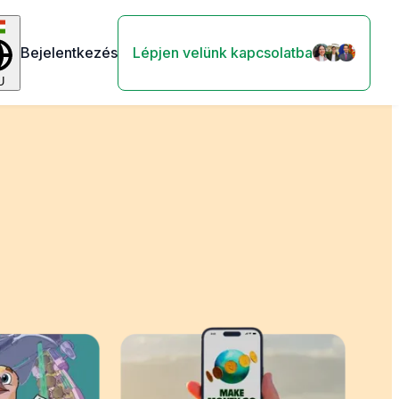
Bejelentkezés
Lépjen velünk kapcsolatba
U