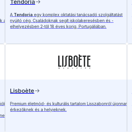
Tendoria
A
Tendoria
egy komplex oktatási tanácsadó szolgáltatást
k a
nyújtó cég. Családoknak segít iskolakeresésben és -
elhelyezésben 2-től 18 éves korig, Portugáliában.
Lisboète
iókat
Premium életmód- és kulturális tartalom Lisszabonról újonnan
érkezőknek és a helyieknek.
ne.