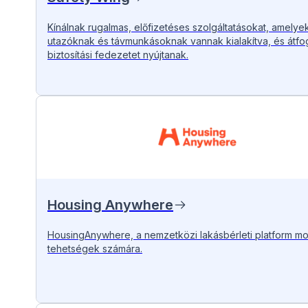
Kínálnak rugalmas, előfizetéses szolgáltatásokat, amelye
utazóknak és távmunkásoknak vannak kialakítva, és átfo
biztosítási fedezetet nyújtanak.
Housing Anywhere
HousingAnywhere, a nemzetközi lakásbérleti platform mo
tehetségek számára.