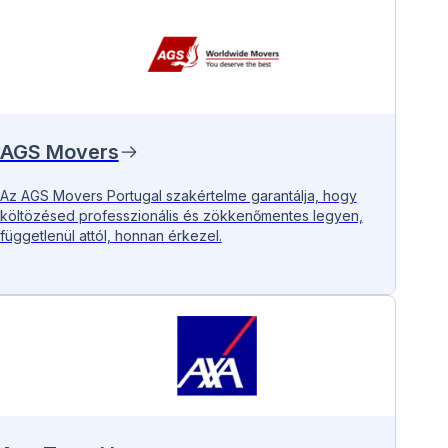
AGS Movers
Az AGS Movers Portugal szakértelme garantálja, hogy
költözésed professzionális és zökkenőmentes legyen,
függetlenül attól, honnan érkezel.