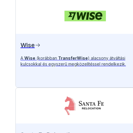
Wise
A
Wise
(korábban
TransferWise
) alacsony átváltási
kulcsokkal és egyszerű megközelítéssel rendelkezik.