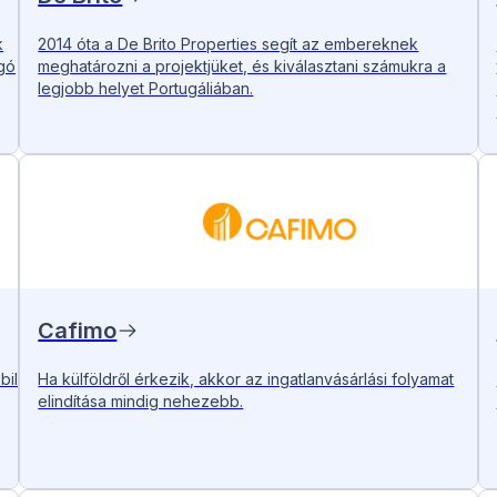
k
2014 óta a De Brito Properties segít az embereknek
gó
meghatározni a projektjüket, és kiválasztani számukra a
legjobb helyet Portugáliában.
Cafimo
bil
Ha külföldről érkezik, akkor az ingatlanvásárlási folyamat
elindítása mindig nehezebb.