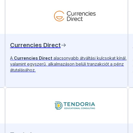
Currencies Direct
A
Currencies Direct
alacsonyabb átváltási kulcsokat kínál,
valamint egyszerű, alkalmazáson belüli tranzakciót a pénz
átutalásához.