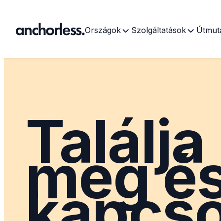
Országok
Szolgáltatások
Útmut
Találja
meg é
kapcso