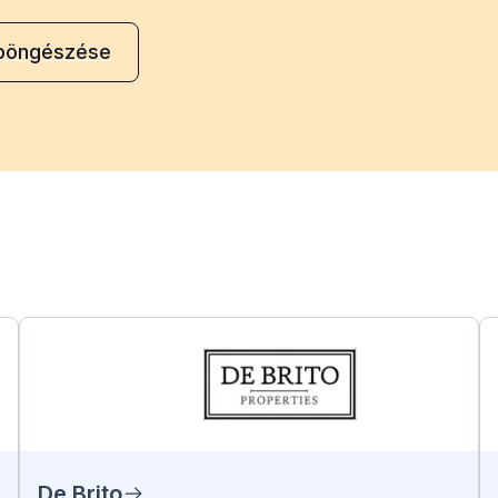
 böngészése
De Brito