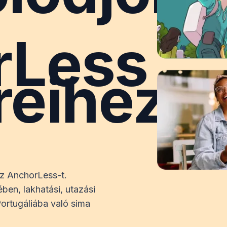
rLess
reihez
z AnchorLess-t.
ben, lakhatási, utazási
Portugáliába való sima