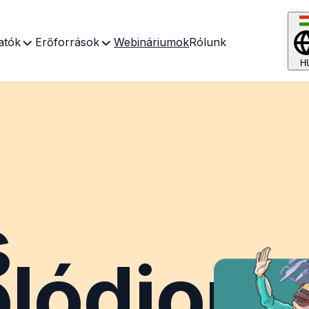
atók
Erőforrások
Webináriumok
Rólunk
H
s
lódjon