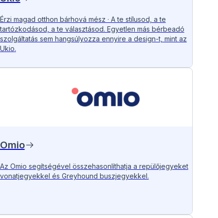
Érzi magad otthon bárhová mész · A te stílusod, a te
tartózkodásod, a te választásod. Egyetlen más bérbeadó
szolgáltatás sem hangsúlyozza ennyire a design-t, mint az
Ukio
.
Omio
Az Omio segítségével összehasonlíthatja a repülőjegyeket
vonatjegyekkel és Greyhound buszjegyekkel.