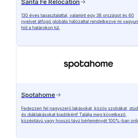
Santa Fe Relocation
130 éves tapasztalattal, valamint egy 38 országot és 60
nyelvet átfogó globális hálózattal rendelkezve mi vagyun
híd a határokon túl.
Spotahome
Fedezzen fel nagyszerű lakásokat, közös szobákat, stúd
és diáklakásokat kiadóként! Találja meg következő,
középtávú vagy hosszú távú bérleményét 100%-ban onli