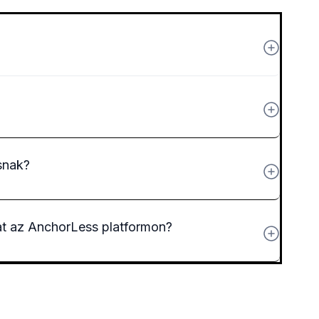
snak?
at az AnchorLess platformon?