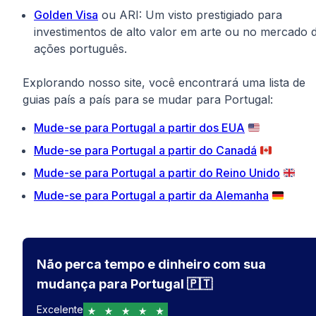
Golden Visa
ou ARI: Um visto prestigiado para
investimentos de alto valor em arte ou no mercado 
ações português.
Explorando nosso site, você encontrará uma lista de
guias país a país para se mudar para Portugal:
Mude-se para Portugal a partir dos EUA
🇺🇸
Mude-se para Portugal a partir do Canadá
🇨🇦
Mude-se para Portugal a partir do Reino Unido
🇬🇧
Mude-se para Portugal a partir da Alemanha
🇩🇪
Não perca tempo e dinheiro com sua
mudança para Portugal 🇵🇹
Excelente