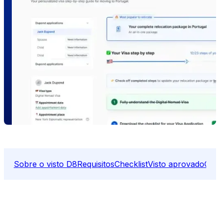
Sobre o visto D8
Requisitos
Checklist
Visto aprovado
Cida