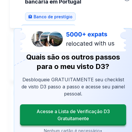
bancária em Portugal
🏦 Banco de prestígio
Checklist D3 GRÁTIS
5
Transfira o valor necessário para o
visto D3 para sua conta bancária em
Quais são os outros passos
Portugal.
para o meu visto D3?
Desbloqueie GRATUITAMENTE seu checklist
de visto D3 passo a passo e acesse seu painel
6
pessoal.
Encontre um lugar para morar e use-
o como comprovante de alojamento
Acesse a Lista de Verificação D3
na sua aplicação para o visto D3.
Gratuitamente
Nenhum cartão é necessário
•