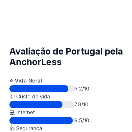
Avaliação de Portugal pela
AnchorLess
⭐️ Vida Geral
9.2/10
💶 Custo de vida
7.8/10
💻 Internet
9.5/10
👍 Segurança