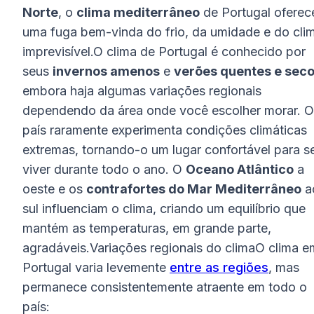
Norte
, o
clima mediterrâneo
de Portugal oferec
uma fuga bem-vinda do frio, da umidade e do cli
imprevisível.O clima de Portugal é conhecido por
seus
invernos amenos
e
verões quentes e sec
embora haja algumas variações regionais
dependendo da área onde você escolher morar. O
país raramente experimenta condições climáticas
extremas, tornando-o um lugar confortável para s
viver durante todo o ano. O
Oceano Atlântico
a
oeste e os
contrafortes do Mar Mediterrâneo
a
sul influenciam o clima, criando um equilíbrio que
mantém as temperaturas, em grande parte,
agradáveis.Variações regionais do climaO clima e
Portugal varia levemente
entre as regiões
, mas
permanece consistentemente atraente em todo o
país: