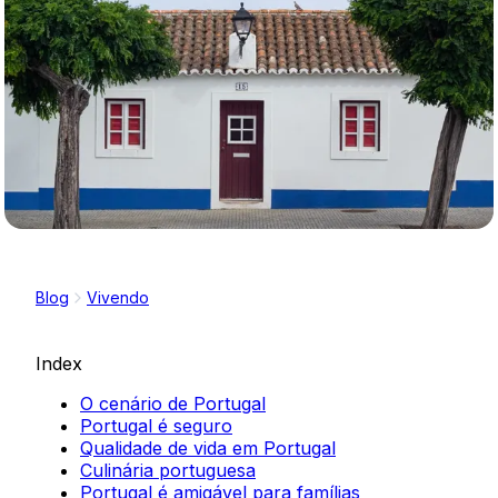
Blog
Vivendo
Index
O cenário de Portugal
Portugal é seguro
Qualidade de vida em Portugal
Culinária portuguesa
Portugal é amigável para famílias