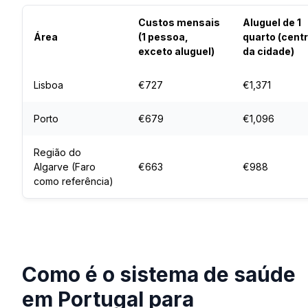
Custos mensais
Aluguel de 1
Área
(1 pessoa,
quarto (cent
exceto aluguel)
da cidade)
Lisboa
€727
€1,371
Porto
€679
€1,096
Região do
Algarve (Faro
€663
€988
como referência)
Como é o sistema de saúde
em Portugal para