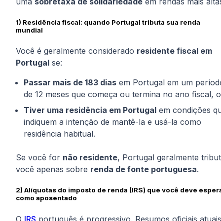
uma
sobretaxa de solidariedade
em rendas mais alta
1) Residência fiscal: quando Portugal tributa sua renda
mundial
Você é geralmente considerado
residente fiscal em
Portugal
se:
Passar mais de 183 dias
em Portugal em um períod
de 12 meses que começa ou termina no ano fiscal, 
Tiver uma residência em Portugal
em condições q
indiquem a intenção de mantê-la e usá-la como
residência habitual.
Se você for
não residente
, Portugal geralmente tribu
você apenas sobre
renda de fonte portuguesa
.
2) Alíquotas do imposto de renda (IRS) que você deve esper
como aposentado
O
IRS
português é progressivo. Resumos oficiais atuai