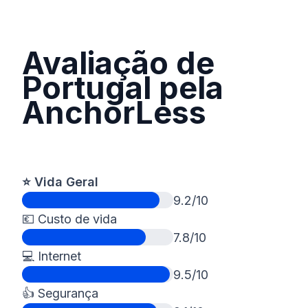
Avaliação de
Portugal pela
AnchorLess
⭐️ Vida Geral
9.2/10
💶 Custo de vida
7.8/10
💻 Internet
9.5/10
👍 Segurança