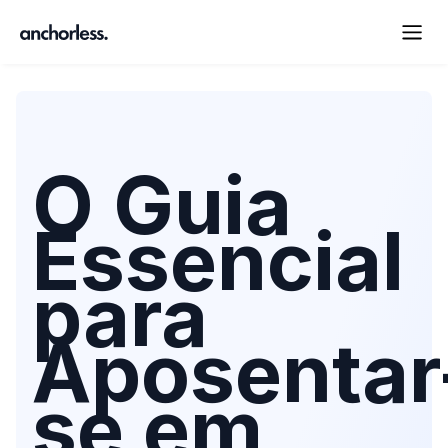
O Guia
Essencial
para
Aposentar
se em