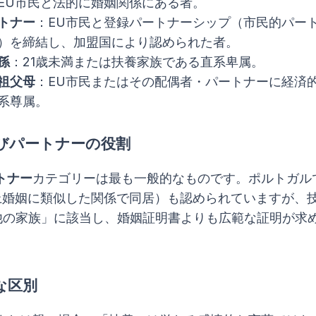
EU市民と法的に婚姻関係にある者。
トナー
：EU市民と登録パートナーシップ（市民的パー
）を締結し、加盟国により認められた者。
孫
：21歳未満または扶養家族である直系卑属。
祖父母
：EU市民またはその配偶者・パートナーに経済
系尊属。
びパートナーの役割
トナー
カテゴリーは最も一般的なものです。ポルトガル
上婚姻に類似した関係で同居）も認められていますが、
他の家族」に該当し、婚姻証明書よりも広範な証明が求
。
な区別