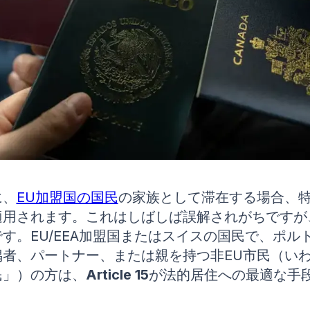
に、
EU加盟国の国民
の家族として滞在する場合、
適用されます。これはしばしば誤解されがちですが
す。EU/EEA加盟国またはスイスの国民で、ポル
偶者、パートナー、または親を持つ非EU市民（い
民」）の方は、
Article 15
が法的居住への最適な手