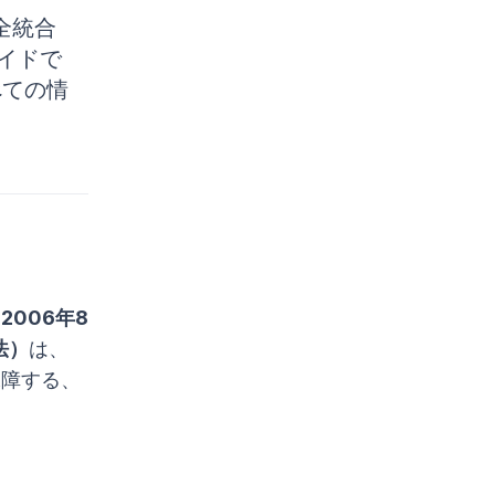
全統合
イドで
べての情
2006年8
法）
は、
保障する、