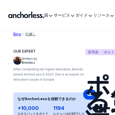
国
サービス
ガイド
リソース
Blog
引越し
OUR EXPERT
第15条
ポルト
Written by
Brenda.L
After completing her higher education, Brenda
ポ
joined AnchorLess in 2023. She is an expert on
relocation issues in Europe.
る
なぜAnchorLessを信頼できるのか
+10,000
1194
エキスパットをガイド
レビューは4.9/5でした