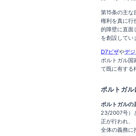
第15条の主
権利を真に行
的障壁に直面
を創設してい
D7ビザ
や
デジ
ポルトガル国
て既に有する
ポルトガル
ポルトガルの
23/2007
正が行われ、「
全体の義務に