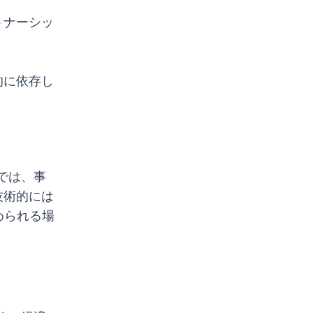
トナーシッ
的に依存し
では、事
技術的には
められる場