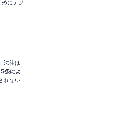
ためにデジ
。法律は
15条によ
されない