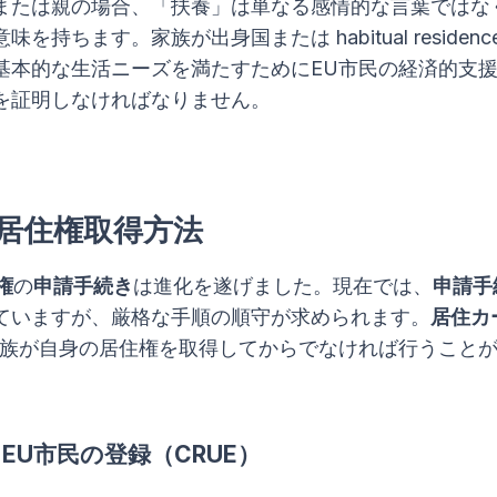
子または親の場合、「扶養」は単なる感情的な言葉ではな
を持ちます。家族が出身国または habitual residen
基本的な生活ニーズを満たすためにEU市民の経済的支
を証明しなければなりません。
の居住権取得方法
権
の
申請手続き
は進化を遂げました。現在では、
申請手
ていますが、厳格な手順の順守が求められます。
居住カ
家族が自身の居住権を取得してからでなければ行うこと
EU市民の登録（CRUE）