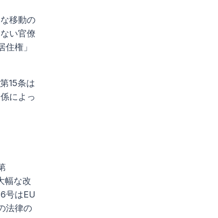
由な移動の
きない官僚
居住権」
第15条は
関係によっ
第
に大幅な改
6号はEU
の法律の