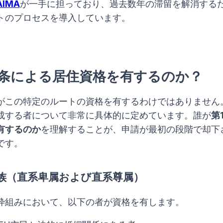
AIMA
が一手に担っており、過去数年の滞留を解消する
トのプロセスを導入しています。
5条による居住資格を有するのか？
がこの特定のルートの資格を有するわけではありません
成する者について非常に具体的に定めています。誰が
第
有するのか
を理解することが、申請が最初の段階で却下
です。
族（直系卑属および直系尊属）
枠組みにおいて、以下の者が資格を有します。