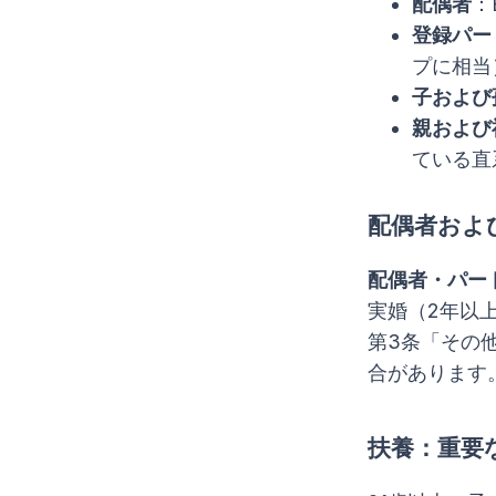
配偶者
：
登録パー
プに相当
子および
親および
ている直
配偶者およ
配偶者・パー
実婚（2年以
第3条「その
合があります
扶養：重要