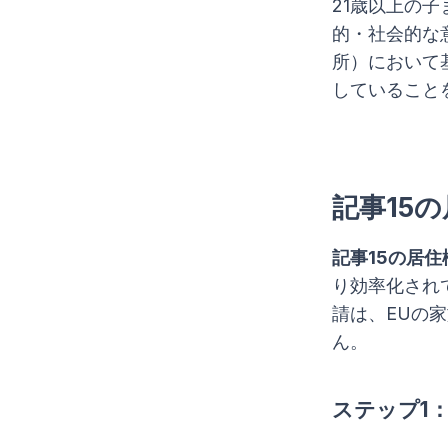
21歳以上の
的・社会的な意味
所）において
していること
記事15
記事15の居住
り効率化され
請は、EUの
ん。
ステップ1：