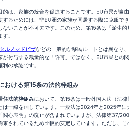
な目的は、家族の統合を促進することです。EU市民が自
使するためには、非EU圏の家族が同居する際に克服で
しないことが不可欠です。このため、第15条は「派生的
ます。
タルノマドビザ
などの一般的な移民ルートとは異なり、
家が付与する裁量的な「許可」ではなく、EU市民との
権利の承認です。
における第15条の法的枠組み
居住法的枠組み
において、第15条は一般外国人法（法律
号）とは一線を画しています。一般法は2024年と2025年
関心表明」の廃止が含まれていますが、法律第37/200
拘束されているため比較的安定しています。ただし、こ