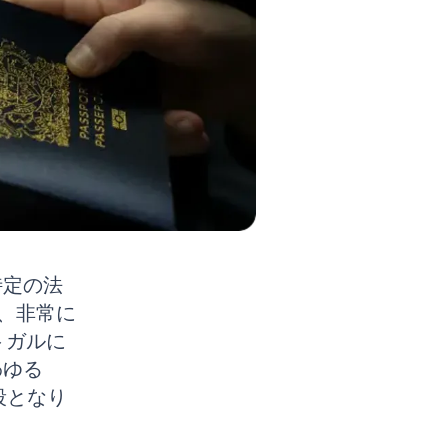
特定の法
、非常に
トガルに
わゆる
段となり