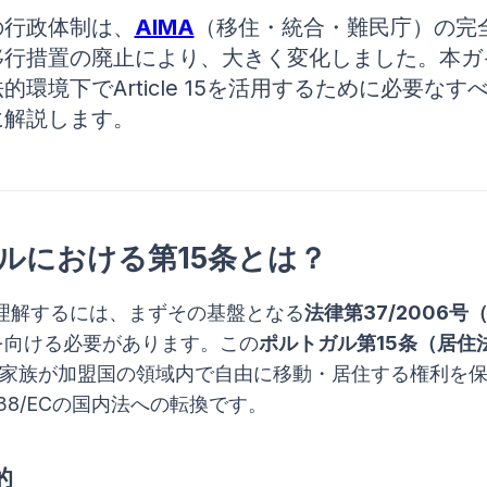
の行政体制は、
AIMA
（移住・統合・難民庁）の完
移行措置の廃止により、大きく変化しました。本ガ
的環境下でArticle 15を活用するために必要なす
に解説します。
ルにおける第15条とは？
理解するには、まずその基盤となる
法律第37/2006号（
を向ける必要があります。この
ポルトガル第15条（居住
の家族が加盟国の領域内で自由に移動・居住する権利を
/38/ECの国内法への転換です。
的