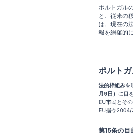
ポルトガル
と、従来の
は、現在の法
報を網羅的
ポルトガ
法的枠組み
を
月9日）
に目
EU市民とそ
EU指令2004
第15条の目