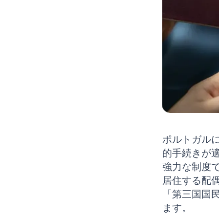
ポルトガル
的手続きが
強力な制度で
居住する配
「第三国国
ます。