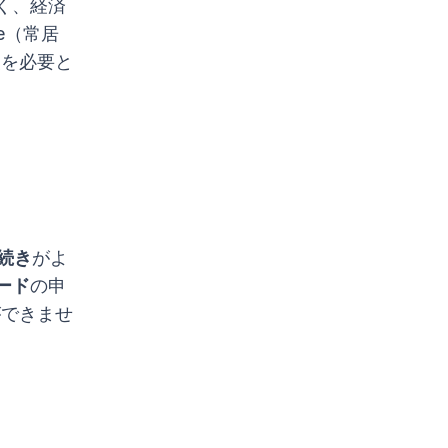
く、経済
ce（常居
援を必要と
続き
がよ
ード
の申
ができませ