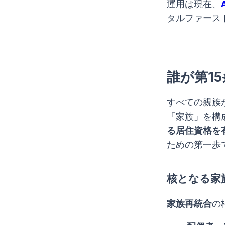
運用は現在、
タルファース
誰が第1
すべての親族
「家族」を構
る居住資格を
ための第一歩
核となる家
家族再統合
の