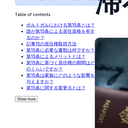
滞
Table of contents
ポルトガルにおける第15条とは？
誰が第15条による居住資格を有す
るのか？
記事15の居住権取得方法
第15条に必要な書類は何ですか？
第15条によるメリットとは？
第15条に基づく居住権の期間はど
のくらいですか？
第15条は家族にどのような影響を
与えますか？
第15条に関する変更点とは？
Show more