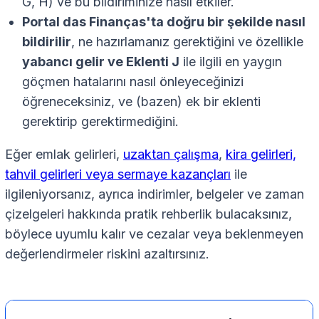
G, H) ve bu bildiriminize nasıl etkiler.
Portal das Finanças'ta doğru bir şekilde nasıl
bildirilir
, ne hazırlamanız gerektiğini ve özellikle
yabancı gelir ve Eklenti J
ile ilgili en yaygın
göçmen hatalarını nasıl önleyeceğinizi
öğreneceksiniz, ve (bazen) ek bir eklenti
gerektirip gerektirmediğini.
Eğer emlak gelirleri,
uzaktan çalışma
,
kira gelirleri,
tahvil gelirleri veya sermaye kazançları
ile
ilgileniyorsanız, ayrıca indirimler, belgeler ve zaman
çizelgeleri hakkında pratik rehberlik bulacaksınız,
böylece uyumlu kalır ve cezalar veya beklenmeyen
değerlendirmeler riskini azaltırsınız.