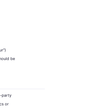
ur")
should be
t-party
cs or