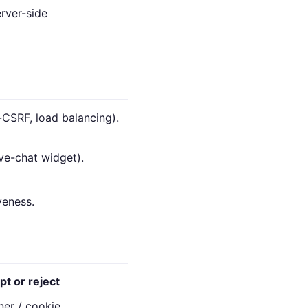
erver-side
-CSRF, load balancing).
ve-chat widget).
veness.
pt or reject
ner / cookie