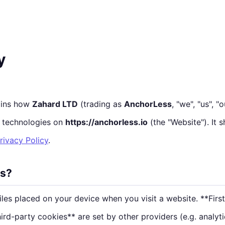
y
ains how
Zahard LTD
(trading as
AnchorLess
, "we", "us", "o
r technologies on
https://anchorless.io
(the "Website"). It 
rivacy Policy
.
es?
iles placed on your device when you visit a website. **Firs
hird-party cookies** are set by other providers (e.g. analyti