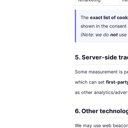
The
exact list of cook
shown in the consent 
(Note: we do
not
use 
5. Server-side tr
Some measurement is p
which can set
first-part
as other analytics/adver
6. Other technolo
We may use web beacons/