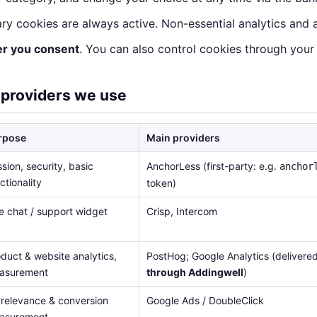
sary cookies are always active. Non-essential analytics and 
ter you consent
. You can also control cookies through your
 providers we use
rpose
Main providers
sion, security, basic
AnchorLess (first-party: e.g.
anchor
ctionality
token)
e chat / support widget
Crisp, Intercom
duct & website analytics,
PostHog; Google Analytics (delivere
asurement
through Addingwell
)
relevance & conversion
Google Ads / DoubleClick
asurement