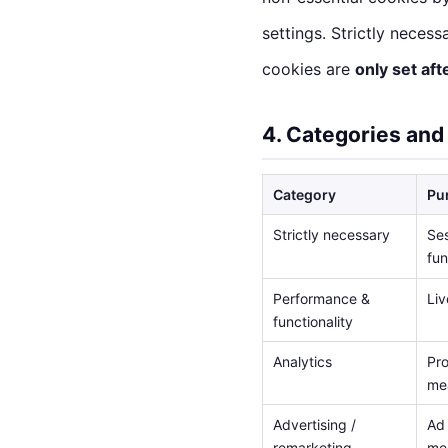
settings. Strictly neces
cookies are
only set af
4. Categories and
Category
Pu
Strictly necessary
Ses
fun
Performance &
Liv
functionality
Analytics
Pro
me
Advertising /
Ad 
remarketing
me