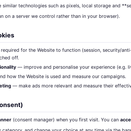
e similar technologies such as pixels, local storage and **s
n on a server we control rather than in your browser).
okies
equired for the Website to function (session, security/anti
ched off.
onality
— improve and personalise your experience (e.g. li
d how the Website is used and measure our campaigns.
eting
— make ads more relevant and measure their effecti
consent)
anner
(consent manager) when you first visit. You can
acce
y category, and change your choice at any time via the ban