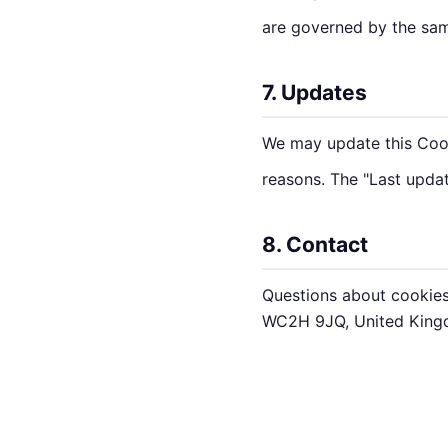
are governed by the sam
7. Updates
We may update this Cooki
reasons. The "Last upda
8. Contact
Questions about cookie
WC2H 9JQ, United King