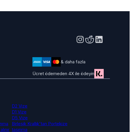
& daha fazla
Ücret ödemeden 4X ile ödeyin
D2 Vize
D1 Vize
D5 Vize
ınma
Birleşik Krallık'tan Portekize
alınır
taşınma