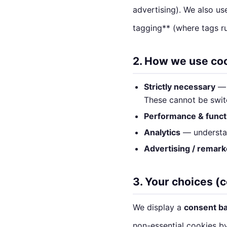
advertising). We also us
tagging** (where tags ru
2. How we use co
Strictly necessary
— r
These cannot be swit
Performance & functi
Analytics
— understan
Advertising / remark
3. Your choices (
We display a
consent b
non-essential cookies b