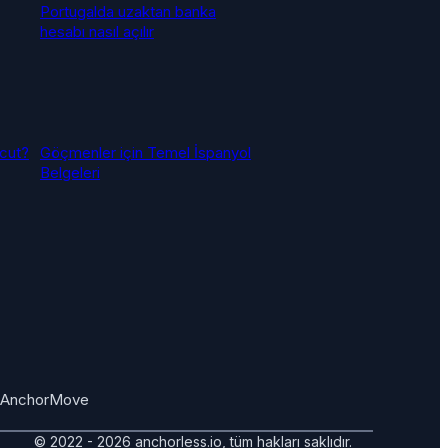
Portugalda uzaktan banka
hesabı nasıl açılır
vcut?
Göçmenler için Temel İspanyol
Belgeleri
AnchorMove
© 2022 - 2026 anchorless.io, tüm hakları saklıdır.