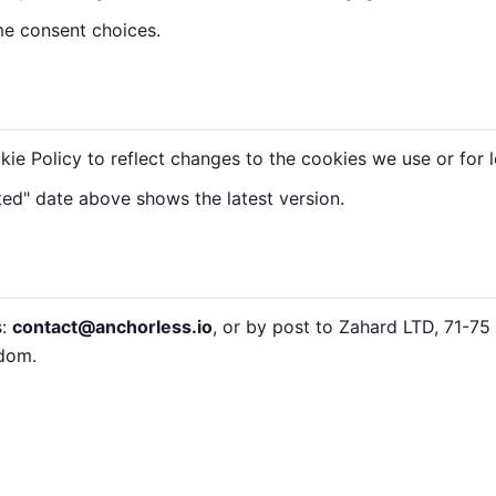
e consent choices.
e Policy to reflect changes to the cookies we use or for l
ted" date above shows the latest version.
s:
contact@anchorless.io
, or by post to Zahard LTD, 71-75
dom.