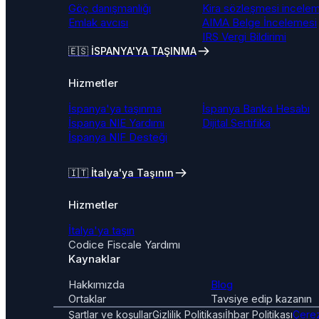
Göç danışmanlığı
Kira sözleşmesi incele
Emlak avcısı
AIMA Belge İncelemesi
IRS Vergi Bildirimi
🇪🇸 İSPANYA'YA TAŞINMA
Hizmetler
İspanya'ya taşınma
İspanya Banka Hesabı
İspanya NIE Yardımı
Dijital Sertifika
İspanya NIF Desteği
🇮🇹
İtalya'ya Taşının
Hizmetler
İtalya'ya taşın
Codice Fiscale Yardımı
Kaynaklar
Hakkımızda
Blog
Ortaklar
Tavsiye edip kazanın
Şartlar ve koşullar
Gizlilik Politikası
İhbar Politikası
Çerez