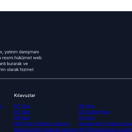
, yatırım danışmanı
eya resmi hükûmet web
antı kurarak ve
irim olarak hizmet
Kılavuzlar
bı
D7 Vize
D8 Vize
D3 Vize
D9 Golden Visa
D6 Vize
D4 Vize
ABD'den Portekize taşınma
Kanada'dan Portekize taş
Almanya'dan Portekize taşınma
NIF Portugal nedir ve nasıl 