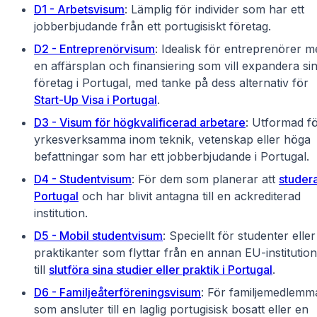
D1 - Arbetsvisum
: Lämplig för individer som har ett
jobberbjudande från ett portugisiskt företag.
D2 - Entreprenörvisum
: Idealisk för entreprenörer m
en affärsplan och finansiering som vill expandera si
företag i Portugal, med tanke på dess alternativ för
Start-Up Visa i Portugal
.
D3 - Visum för högkvalificerad arbetare
: Utformad f
yrkesverksamma inom teknik, vetenskap eller höga
befattningar som har ett jobberbjudande i Portugal.
D4 - Studentvisum
: För dem som planerar att
studera
Portugal
och har blivit antagna till en ackrediterad
institution.
D5 - Mobil studentvisum
: Speciellt för studenter eller
praktikanter som flyttar från en annan EU-institution
till
slutföra sina studier eller praktik i Portugal
.
D6 - Familjeåterföreningsvisum
: För familjemedlemm
som ansluter till en laglig portugisisk bosatt eller en