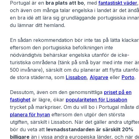
Portugal är en
bra plats att bo
, med
fantastiskt väder
,
och även om många talar engelska i landet är det änd
en bra idé att lära sig grundläggande portugisiska inna
du lämnar ditt hemland.
En sådan rekommendation bör inte tas på lätta klackar
eftersom den portugisiska befolkningen inte
nödvändigtvis behärskar engelska utanför de icke-
turistiska områdena (tänk på små byar med inte mer ä
500 invånare), särskilt om du planerar att flytta utanfö
de stora städerna, som
Lissabon
,
Algarve
eller
Porto
.
Dessutom, även om den genomsnittliga
priset på en
fastighet
är lägre, ökar
populariteten för Lissabon
trycket på markpriser. Om du vill bo i Portugal måste 
planera för hyran
eftersom den utgör den största
utgiften, särskilt i Lissabon. När det gäller andra utgifte
bör du veta att
levnadsstandarden är särskilt 20%
billigare
än i vissa andra europeiska länder, och när d