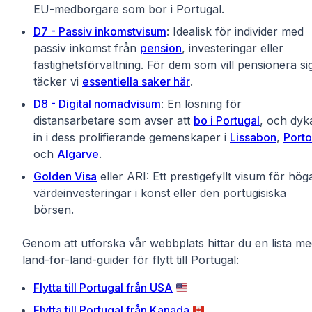
EU-medborgare som bor i Portugal.
D7 - Passiv inkomstvisum
: Idealisk för individer med
passiv inkomst från
pension
, investeringar eller
fastighetsförvaltning. För dem som vill pensionera si
täcker vi
essentiella saker här
.
D8 - Digital nomadvisum
: En lösning för
distansarbetare som avser att
bo i Portugal
, och dyk
in i dess prolifierande gemenskaper i
Lissabon
,
Porto
och
Algarve
.
Golden Visa
eller ARI: Ett prestigefyllt visum för hög
värdeinvesteringar i konst eller den portugisiska
börsen.
Genom att utforska vår webbplats hittar du en lista m
land-för-land-guider för flytt till Portugal:
Flytta till Portugal från USA
🇺🇸
Flytta till Portugal från Kanada
🇨🇦