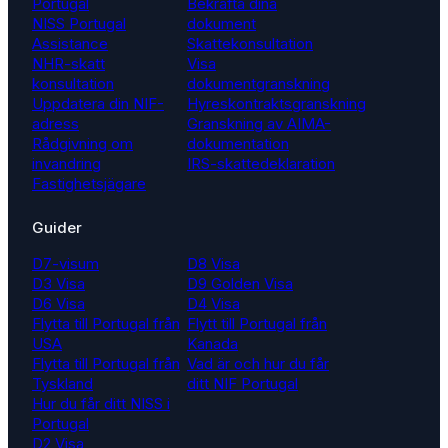
Portugal
Bekräfta dina
NISS Portugal
dokument
Assistance
Skattekonsultation
NHR-skatt
Visa
konsultation
dokumentgranskning
Uppdatera din NIF-
Hyreskontraktsgranskning
adress
Granskning av AIMA-
Rådgivning om
dokumentation
invandring
IRS-skattedeklaration
Fastighetsjägare
Guider
D7-visum
D8 Visa
D3 Visa
D9 Golden Visa
D6 Visa
D4 Visa
Flytta till Portugal från
Flytt till Portugal från
USA
Kanada
Flytta till Portugal från
Vad är och hur du får
Tyskland
ditt NIF Portugal
Hur du får ditt NISS i
Portugal
D2 Visa