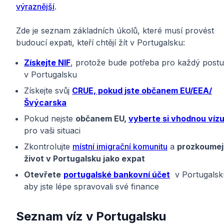
výraznější
.
Zde je seznam základních úkolů, které musí provést
budoucí expati, kteří chtějí žít v Portugalsku:
Získejte NIF
, protože bude potřeba pro každý post
v Portugalsku
Získejte svůj
CRUE, pokud jste občanem EU/EEA/
Švýcarska
Pokud nejste
občanem EU,
vyberte si vhodnou víz
pro vaši situaci
Zkontrolujte
místní imigrační komunitu
a
prozkoumej
život v Portugalsku jako expat
Otevřete
portugalské bankovní účet
v Portugalsk
aby jste lépe spravovali své finance
Seznam víz v Portugalsku