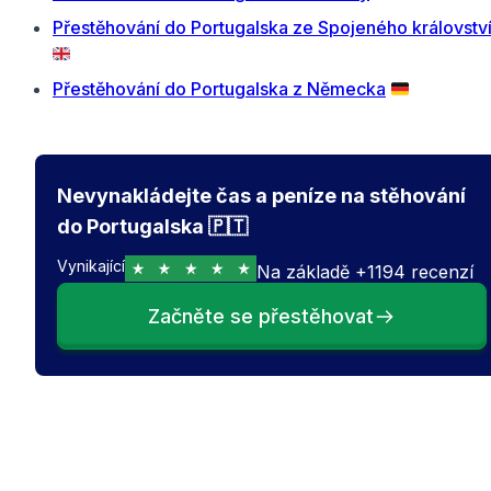
Přestěhování do Portugalska ze Spojeného královstv
🇬🇧
Přestěhování do Portugalska z Německa
🇩🇪
Nevynakládejte čas a peníze na stěhování
do Portugalska 🇵🇹
Vynikající
Na základě
+
1194
recenzí
Začněte se přestěhovat