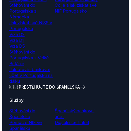
Stěhování do
Co je a jak získat své
Portugalska z
NIF Portugalsko
Německa
Jak získat své NISS v
Portugalsku
Víza D2
Víza D1
Víza D5
Stěhování do
Portugalska z Velké
Británie
Jak otevřít bankovní
účet v Portugalsku na
dálku
🇪🇸 PŘESTĚHUJTE DO ŠPANĚLSKA
Služby
Stěhování do
Španělský bankovní
Španělska
účet
Pomoc s NIE ve
Digitální certifikát
Španělsku