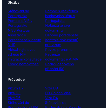
Služby
Stěhování do
Pomoc s otevřením
Portugalska
bankovního účtu v
Pomoc s NIF v
Portugalsku
Portugalsku
Notarizujte své
NISS Portugal
dokumenty
Assistance
Daňové poradenství
Poradenství k daním
Kontrola dokumentů
NHR
pro vízum
Aktualizujte svou
Revize pronájmu
adresu NIF
Recenze
Imigrační konzultace
dokumentace AIMA
Lovec nemovitostí
Podání daňového
přiznání IRS
Průvodce
Vizum D7
Víza D8
Víza D3
D9 Golden Visa
Víza D6
Víza D4
Stěhování do
Stěhování do
Portugalska z USA
Portugalska z Kanady