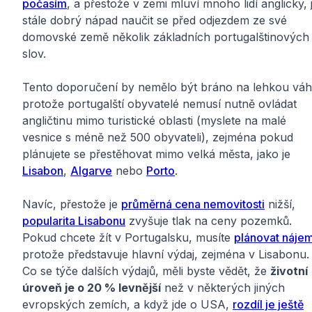
počasím
, a přestože v zemi mluví mnoho lidí anglicky, 
stále dobrý nápad naučit se před odjezdem ze své
domovské země několik základních portugalštinových
slov.
Tento doporučení by nemělo být bráno na lehkou váh
protože portugalští obyvatelé nemusí nutně ovládat
angličtinu mimo turistické oblasti (myslete na malé
vesnice s méně než 500 obyvateli), zejména pokud
plánujete se přestěhovat mimo velká města, jako je
Lisabon
,
Algarve
nebo
Porto
.
Navíc, přestože je
průměrná cena nemovitosti
nižší,
popularita Lisabonu
zvyšuje tlak na ceny pozemků.
Pokud chcete žít v Portugalsku, musíte
plánovat náje
protože představuje hlavní výdaj, zejména v Lisabonu.
Co se týče dalších výdajů, měli byste vědět, že
životní
úroveň je o 20 % levnější
než v některých jiných
evropských zemích, a když jde o USA,
rozdíl je ještě