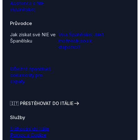
Asistence s NIF
(španělské)
Průvodce
Jak získat své NIE ve
Visa Španělsko: Jaké
Španělsku
možnosti jsou k
dispozici?
Důležité španělské
dokumenty pro
expaty
🇮🇹
PŘESTĚHOVAT DO ITÁLIE
Služby
Stěhování do Itálie
Pomoc s Codice