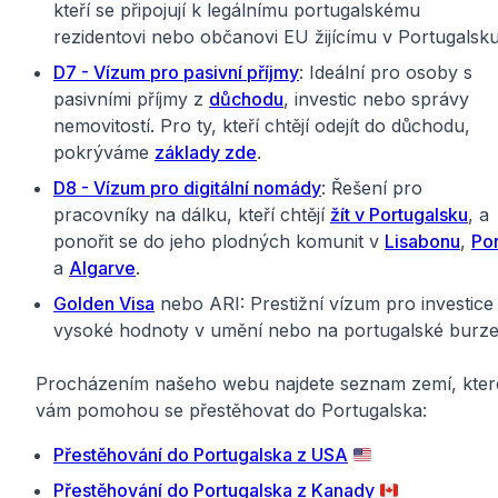
kteří se připojují k legálnímu portugalskému
rezidentovi nebo občanovi EU žijícímu v Portugalsku
D7 - Vízum pro pasivní příjmy
: Ideální pro osoby s
pasivními příjmy z
důchodu
, investic nebo správy
nemovitostí. Pro ty, kteří chtějí odejít do důchodu,
pokrýváme
základy zde
.
D8 - Vízum pro digitální nomády
: Řešení pro
pracovníky na dálku, kteří chtějí
žít v Portugalsku
, a
ponořit se do jeho plodných komunit v
Lisabonu
,
Por
a
Algarve
.
Golden Visa
nebo ARI: Prestižní vízum pro investice
vysoké hodnoty v umění nebo na portugalské burze
Procházením našeho webu najdete seznam zemí, kter
vám pomohou se přestěhovat do Portugalska:
Přestěhování do Portugalska z USA
🇺🇸
Přestěhování do Portugalska z Kanady
🇨🇦