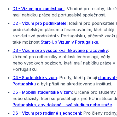
D1 - Vízum pro zaměstnání
: Vhodné pro osoby, které
mají nabídku práce od portugalské společnosti.
D2 - Vízum pro podnikatele
: Ideální pro podnikatele 
podnikatelským plánem a financováním, kteří chtějí
rozvíjet své podnikání v Portugalsku, přičemž zvažuj
také možnost
Start-Up Vízum v Portugalsku
.
D3 - Vízum pro vysoce kvalifikované pracovníky
:
Určené pro odborníky v oblasti technologií, vědy
nebo vysokých pozicích, kteří mají nabídku práce v
Portugalsku.
D4 - Studentské vízum
: Pro ty, kteří plánují
studovat 
Portugalsku
a byli přijati na akreditovanou instituci.
D5 - Mobilní studentské vízum
: Určené pro studenty
nebo stážisty, kteří se přestěhují z jiné EU instituce d
Portugalska, aby dokončili své studium nebo stáže
.
D6 - Vízum pro rodinné sjednocení
: Pro členy rodiny