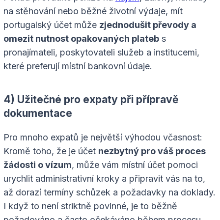
na stěhování nebo běžné životní výdaje, mít
portugalský účet může
zjednodušit převody a
omezit nutnost opakovaných plateb
s
pronajímateli, poskytovateli služeb a institucemi,
které preferují místní bankovní údaje.
4) Užitečné pro expaty při přípravě
dokumentace
Pro mnoho expatů je největší výhodou včasnost:
Kromě toho, že je účet
nezbytný pro váš proces
žádosti o vízum
, může vám místní účet pomoci
urychlit administrativní kroky a připravit vás na to,
až dorazí termíny schůzek a požadavky na doklady.
I když to není striktně povinné, je to běžně
požadováno a často očekáváno během procesu