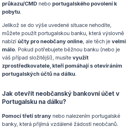
průkazu/CMD
nebo
portugalského povolení k
pobytu
.
Jelikož se do výše uvedené situace nehodíte,
můžete použít portugalskou banku, která výslovně
nabízí
účty pro neobčany online
, ale těch je
velmi
málo
. Pokud potřebujete běžnou banku (nebo je
váš případ složitější), musíte
využít
zprostředkovatele, kteří pomáhají s otevíráním
portugalských účtů na dálku
.
Jak otevřít neobčanský bankovní účet v
Portugalsku na dálku?
Pomocí třetí strany
nebo nalezením portugalské
banky, která přijímá vzdálené žádosti neobčanů.