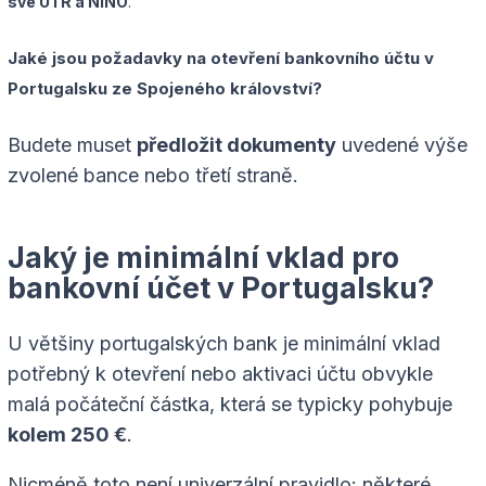
své UTR a NINO
.
Jaké jsou požadavky na otevření bankovního účtu v
Portugalsku ze Spojeného království?
Budete muset
předložit dokumenty
uvedené výše
zvolené bance nebo třetí straně.
Jaký je minimální vklad pro
bankovní účet v Portugalsku?
U většiny portugalských bank je minimální vklad
potřebný k otevření nebo aktivaci účtu obvykle
malá počáteční částka, která se typicky pohybuje
kolem 250 €
.
Nicméně toto není univerzální pravidlo: některé