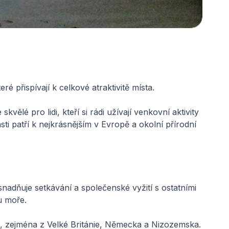
ré přispívají k celkové atraktivitě místa.
e skvělé pro lidi, kteří si rádi užívají venkovní aktivity
lasti patří k nejkrásnějším v Evropě a okolní přírodní
nadňuje setkávání a společenské vyžití s ostatními
 u moře.
l
, zejména z Velké Británie, Německa a Nizozemska.