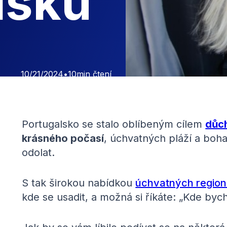
lsku
10/21/2024
•
10
min čtení
Portugalsko se stalo oblíbeným cílem
důc
krásného počasí
, úchvatných pláží a boha
odolat.
S tak širokou nabídkou
úchvatných regio
kde se usadit, a možná si říkáte: „Kde by