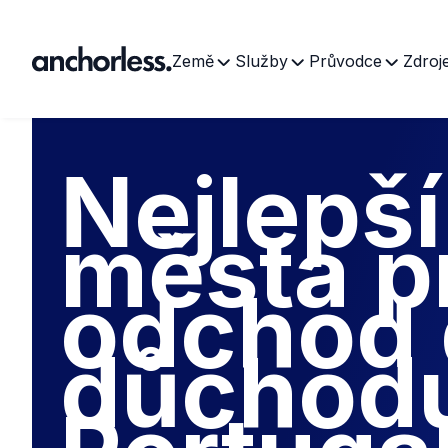
Země
Služby
Průvodce
Zdroj
Portugalsko
Důchod
Nejlepší
města p
odchod
důchod