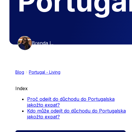
Portuga
Brenda L.
Blog
Portugal - Living
Index
Proč odejít do důchodu do Portugalska
jakožto expat?
Kdo může odejít do důchodu do Portugalska
jakožto expat?