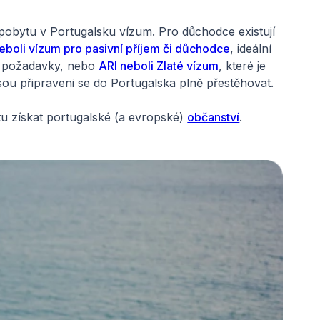
obytu v Portugalsku vízum. Pro důchodce existují
eboli vízum pro pasivní příjem či důchodce
, ideální
lní požadavky, nebo
ARI neboli Zlaté vízum
, které je
nejsou připraveni se do Portugalska plně přestěhovat.
tu získat portugalské (a evropské)
občanství
.