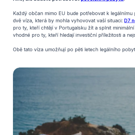
Každý občan mimo EU bude potřebovat k legálnímu p
dvě víza, která by mohla vyhovovat vaší situaci:
D7 n
pro ty, kteří chtějí v Portugalsku žít a splnit minimá
vhodné pro ty, kteří hledají investiční příležitosti a 
Obě tato víza umožňují po pěti letech legálního poby