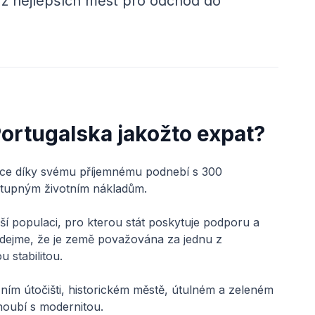
á z nejlepších měst pro odchod do
Portugalska jakožto expat?
dce díky svému příjemnému podnebí s 300
stupným životním nákladům.
ší populaci, pro kterou stát poskytuje podporu a
idejme, že je země považována za jednu z
u stabilitou.
ním útočišti, historickém městě, útulném a zeleném
noubí s modernitou.