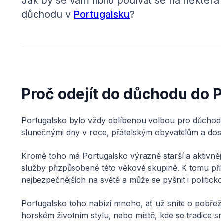
Jak by se vám líbilo podívat se na někter
důchodu v
Portugalsku
?
Proč odejít do důchodu do 
Portugalsko bylo vždy oblíbenou volbou pro důcho
slunečnými dny v roce, přátelským obyvatelům a do
Kromě toho má Portugalsko výrazně starší a aktivněj
služby přizpůsobené této věkové skupině. K tomu př
nejbezpečnějších na světě a může se pyšnit i politicko
Portugalsko toho nabízí mnoho, ať už sníte o pobřež
horském životním stylu, nebo místě, kde se tradice s