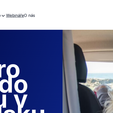
e
Webináře
O nás
ro
 do
u v