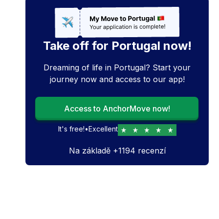
Take off for Portugal now!
Dreaming of life in Portugal? Start your
journey now and access to our app!
Access to AnchorMove now!
It's free!
•
Excellent
Na základě
+
1194
recenzí