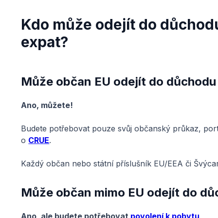
Kdo může odejít do důchodu
expat?
Může občan EU odejít do důchodu
Ano, můžete!
Budete potřebovat pouze svůj občanský průkaz, por
o
CRUE
.
Každý občan nebo státní příslušník EU/EEA či Švýc
Může občan mimo EU odejít do dů
Ano, ale budete potřebovat
povolení k pobytu
.