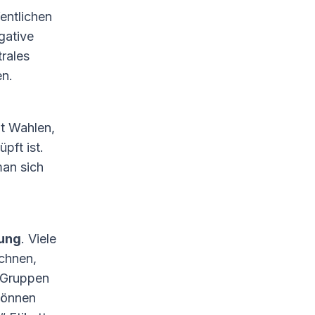
entlichen
gative
rales
en.
it Wahlen,
pft ist.
man sich
ung
. Viele
ichnen,
 Gruppen
 können