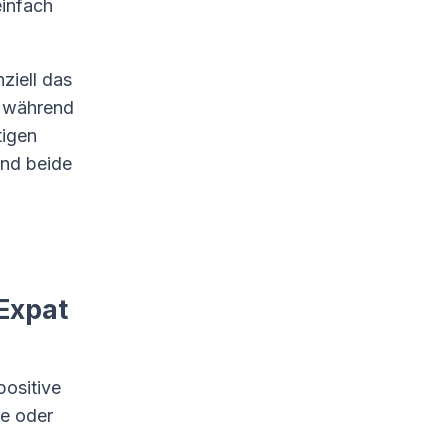
einfach
ziell das
, während
tigen
und beide
Expat
positive
re oder