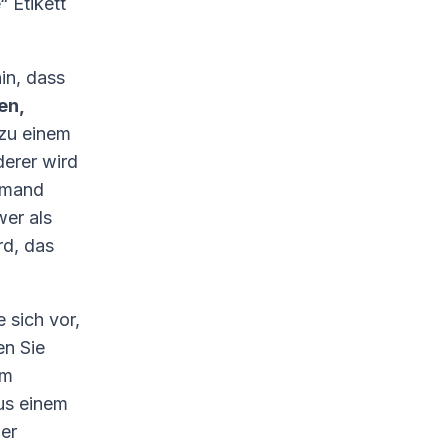
 Etikett
in, dass
en,
 zu einem
derer wird
iemand
wer als
rd, das
 sich vor,
en Sie
im
us einem
er