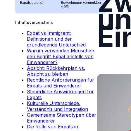
zw
Expats geleitet
Bewertungen vermerkten
u
4,9/5
Ei
Inhaltsverzeichnis
Expat vs Immigrant:
Definitionen und der
grundlegende Unterschied
Warum verwenden Menschen
den Begriff Expat anstelle von
Einwanderer?
Absicht: Rückkehrplan vs.
Absicht zu bleiben
Rechtliche Anforderungen für
Expats und Einwanderer
Steuerliche Auswirkungen für
Expats
Kulturelle Unterschiede,
Verständnis und Integration
Gemeinsame Stereotypen über
Einwanderer
Die Rolle von Expats in