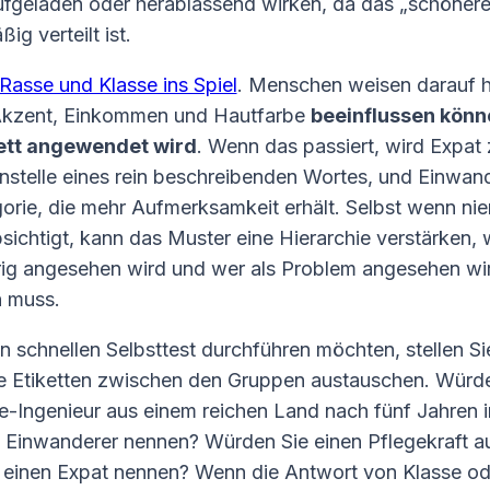
aufgeladen oder herablassend wirken, da das „schönere“
ig verteilt ist.
Rasse und Klasse ins Spiel
. Menschen weisen darauf h
 Akzent, Einkommen und Hautfarbe
beeinflussen könn
ett angewendet wird
. Wenn das passiert, wird Expat
anstelle eines rein beschreibenden Wortes, und Einwan
gorie, die mehr Aufmerksamkeit erhält. Selbst wenn n
ichtigt, kann das Muster eine Hierarchie verstärken, 
rig angesehen wird und wer als Problem angesehen wi
n muss.
 schnellen Selbsttest durchführen möchten, stellen Sie
e Etiketten zwischen den Gruppen austauschen. Würd
e-Ingenieur aus einem reichen Land nach fünf Jahren 
 Einwanderer nennen? Würden Sie einen Pflegekraft a
einen Expat nennen? Wenn die Antwort von Klasse od