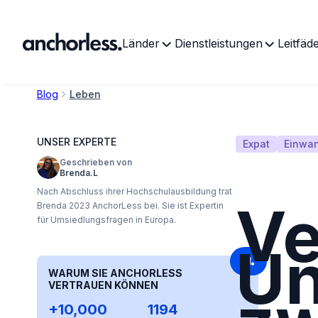
Länder
Dienstleistungen
Leitfäd
Blog
Leben
UNSER EXPERTE
Expat
Einwan
Geschrieben von
Brenda.L
Nach Abschluss ihrer Hochschulausbildung trat
Ve
Brenda 2023 AnchorLess bei. Sie ist Expertin
für Umsiedlungsfragen in Europa.
Un
WARUM SIE ANCHORLESS
VERTRAUEN KÖNNEN
+10,000
1194