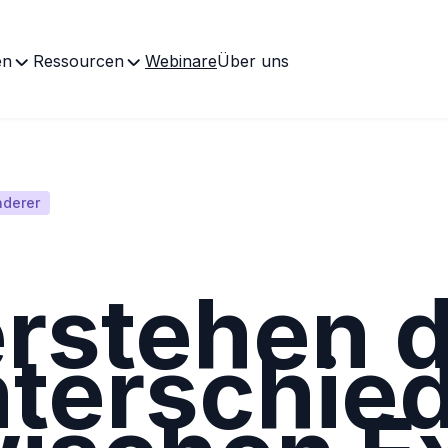
en
Ressourcen
Webinare
Über uns
derer
rstehen 
terschie