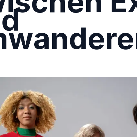
ischen E
nd
nwandere