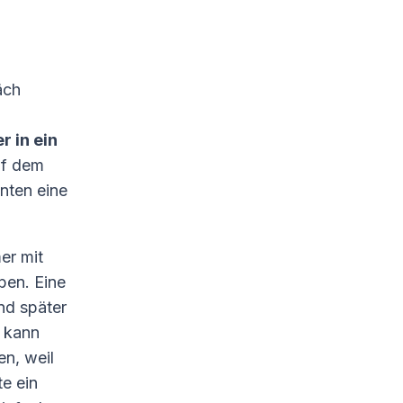
äch
r
r in ein
uf dem
nten eine
er mit
ben. Eine
nd später
n kann
en, weil
e ein