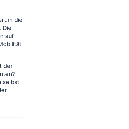
arum die
 Die
n auf
Mobilität
t der
anten?
 selbst
der