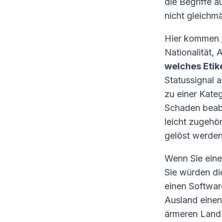
die Begriffe 
nicht gleichmäß
Hier kommen
Nationalität,
welches Etik
Statussignal 
zu einer Kate
Schaden beabs
leicht zugehö
gelöst werde
Wenn Sie einen
Sie würden di
einen Softwar
Ausland einen
ärmeren Land 