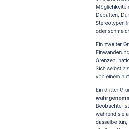
Möglichkeiten
Debatten, Dur
Stereotypen i
oder schmeich
Ein zweiter G
Einwanderung 
Grenzen, natio
Sich selbst a
von einem auf
Ein dritter Gr
wahrgenomme
Beobachter st
während sie a
dasselbe tun, 