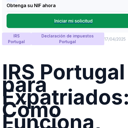
Obtenga su NIF ahora
Iniciar mi solicitud
IRS
Declaración de impuestos
17/04/2025
Portugal
Portugal
IRS Portugal
para
Expatriados
Cómo
Funciona,