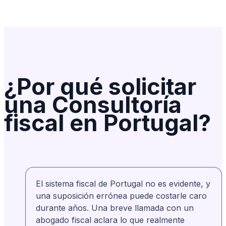
Matt Davis
Verificado
MD
Desde Canadá
El tiempo de respuesta, el seguimiento y el
excelente servicio al cliente de Rosa.
AnchorLess parece contar con empleados
muy comprometidos que se preocupan por la
¿Por qué solicitar
experiencia del cliente. ¡Muy bien hecho!
una Consultoría
fiscal en Portugal?
Lily Redlingshafer
Verificado
LR
Desde Estados Unidos
Son muy pacientes, se toman el tiempo de
explicar todo el proceso. Luego lo desglosan
El sistema fiscal de Portugal no es evidente, y
paso a paso y te guían en el camino. ¡Rosa
una suposición errónea puede costarle caro
es increíble!
durante años. Una breve llamada con un
abogado fiscal aclara lo que realmente