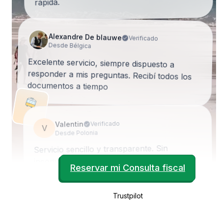
rápida.
Alexandre De blauwe
Verificado
Desde Bélgica
Excelente servicio, siempre dispuesto a
responder a mis preguntas. Recibí todos los
documentos a tiempo
Valentin
Verificado
V
Desde Polonia
Servicio sencillo y transparente. Sin
inconvenientes, todos los documentos se
Reservar mi Consulta fiscal
subieron y escanearon a través de la página
web. Los documentos estuvieron listos antes
de lo previsto. ¡Excelente!
Trustpilot