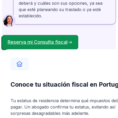
deberá y cuáles son sus opciones, ya sea
Bonney Brown
Verificado
BB
Desde Estados Unidos
que esté planeando su traslado o ya esté
establecido.
Mi experiencia con AnchorLess fue, sin duda,
muy positiva. Estuvieron ahí para ayudarme
cuando no conseguía resolver las cosas por
mí mismo. Aprecié su profesionalismo y
Reserva mi Consulta fiscal
amabilidad.
Conoce tu situación fiscal en Portu
Tu estatus de residencia determina qué impuestos de
pagar. Un abogado confirma tu estatus, evitando así
sorpresas desagradables más adelante.