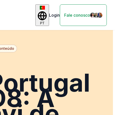
Login
Fale conosco
PT
conteúdo
ortugal
D8: A
vi de