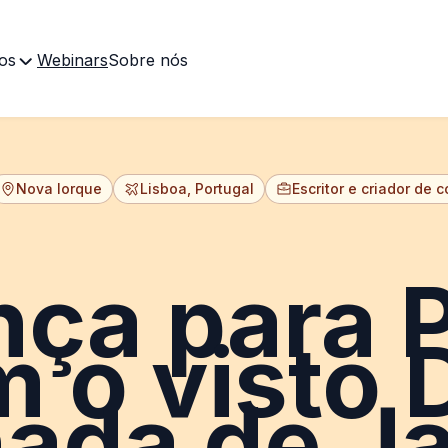
os
Webinars
Sobre nós
Nova Iorque
Lisboa, Portugal
Escritor e criador de 
ça para P
 o visto 
nada de Ja