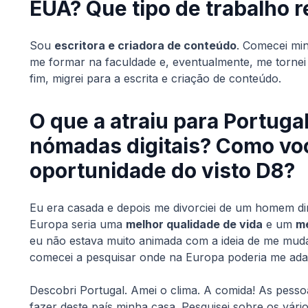
EUA? Que tipo de trabalho 
Sou
escritora e criadora de conteúdo
. Comecei mi
me formar na faculdade e, eventualmente, me tornei 
fim, migrei para a escrita e criação de conteúdo.
O que a atraiu para Portuga
nómadas digitais? Como vo
oportunidade do visto D8?
Eu era casada e depois me divorciei de um homem 
Europa seria uma
melhor qualidade de vida
e um
me
eu não estava muito animada com a ideia de me mud
comecei a pesquisar onde na Europa poderia me ada
Descobri Portugal. Amei o clima. A comida! As pess
fazer deste país minha casa. Pesquisei sobre os vário