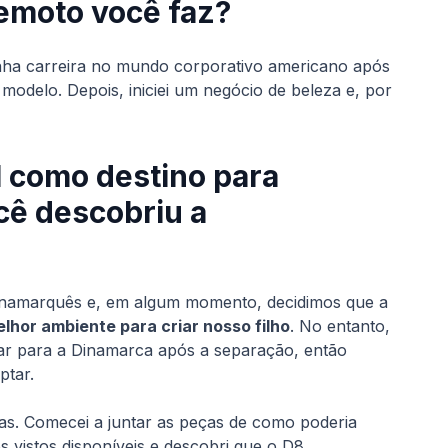
remoto você faz?
nha carreira no mundo corporativo americano após
modelo. Depois, iniciei um negócio de beleza e, por
l como destino para
cê descobriu a
dinamarquês e, em algum momento, decidimos que a
lhor ambiente para criar nosso filho
. No entanto,
ar para a Dinamarca após a separação, então
ptar.
oas. Comecei a juntar as peças de como poderia
s vistos disponíveis e descobri que o D8