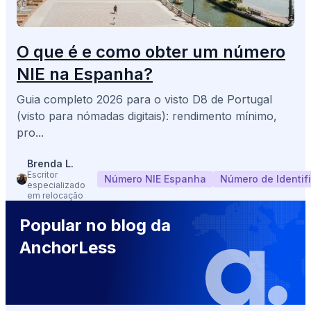
1194
avaliações de 4,9/5
+100
Nacionalidades servidas
O que é e como obter um número
NIE na Espanha?
Guia completo 2026 para o visto D8 de Portugal
(visto para nómadas digitais): rendimento mínimo,
pro...
Brenda L.
Escritor
Número NIE Espanha
Número de Identif
especializado
em relocação
Popular no blog da
AnchorLess