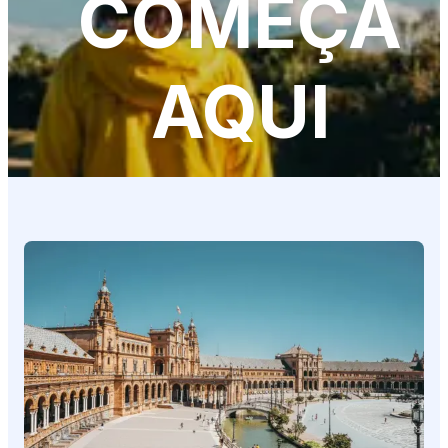
COMEÇA
AQUI
Os nossos guias, ferramentas e conselhos
especializados para uma mudança tranquila e
bem-sucedida.
+10 mil
Expatriados orientados
foram registadas undefined