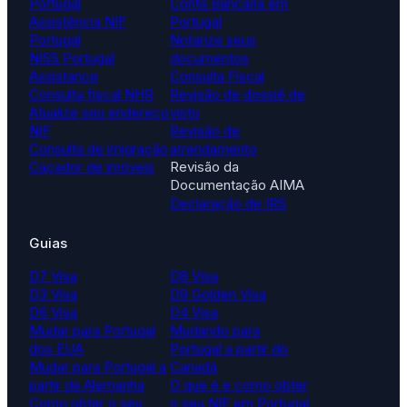
Portugal
Conta Bancária em
Assistência NIF
Portugal
Portugal
Notarize seus
NISS Portugal
documentos
Assistance
Consulta Fiscal
Consulta fiscal NHR
Revisão de dossiê de
Atualize seu endereço
visto
NIF
Revisão de
Consulta de imigração
arrendamento
Caçador de imóveis
Revisão da
Documentação AIMA
Declaração de IRS
Guias
D7 Visa
D8 Visa
D3 Visa
D9 Golden Visa
D6 Visa
D4 Visa
Mudar para Portugal
Mudando para
dos EUA
Portugal a partir do
Mudar para Portugal a
Canadá
partir da Alemanha
O que é e como obter
Como obter o seu
o seu NIF em Portugal