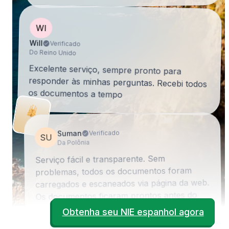
WI
Will
Verificado
Do Reino Unido
Excelente serviço, sempre pronto para
responder às minhas perguntas. Recebi todos
os documentos a tempo
Suman
Verificado
SU
Da Polônia
Serviço fácil e transparente. Sem
problemas, todos os documentos foram
carregados e escaneados via página da web.
Os documentos ficaram prontos antes do
esperado. Ótimo!
Obtenha seu NIE espanhol agora