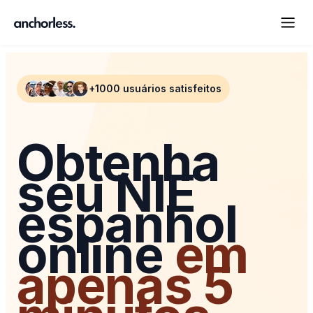
+1000 usuários satisfeitos
Obtenha
seu NIE
espanhol
online
em
apenas 5