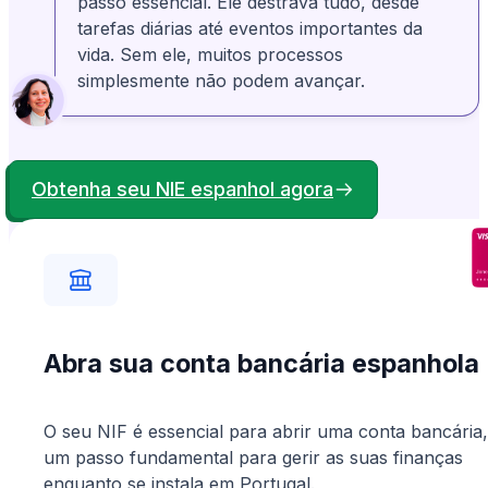
passo essencial. Ele destrava tudo, desde
Bonney Brown
Verificado
BB
Dos Estados Unidos
tarefas diárias até eventos importantes da
vida. Sem ele, muitos processos
Minha experiência com a Anchorless foi
definitivamente positiva. Eles estavam bem ali
para me ajudar quando eu não conseguia
acertar as coisas. Apreciei o profissionalismo
simplesmente não podem avançar.
e a gentileza deles.
Obtenha seu NIE espanhol agora
Abra sua conta bancária espanhola
O seu NIF é essencial para abrir uma conta bancária,
um passo fundamental para gerir as suas finanças
enquanto se instala em Portugal.