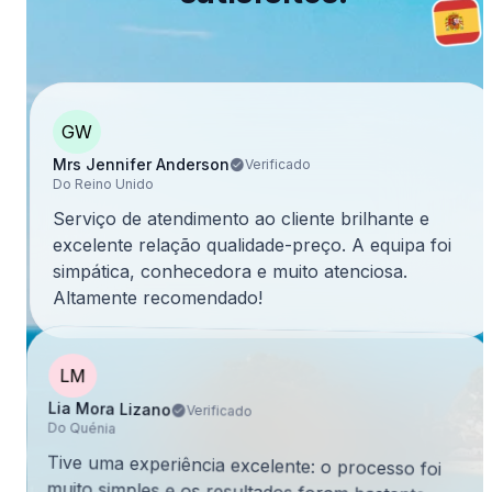
GW
Mrs Jennifer Anderson
Verificado
Do Reino Unido
Serviço de atendimento ao cliente brilhante e
excelente relação qualidade-preço. A equipa foi
simpática, conhecedora e muito atenciosa.
Altamente recomendado!
LM
Lia Mora Lizano
Verificado
Do Quénia
Tive uma experiência excelente: o processo foi
muito simples e os resultados foram bastante
satisfatórios. Recomendo vivamente a utilização