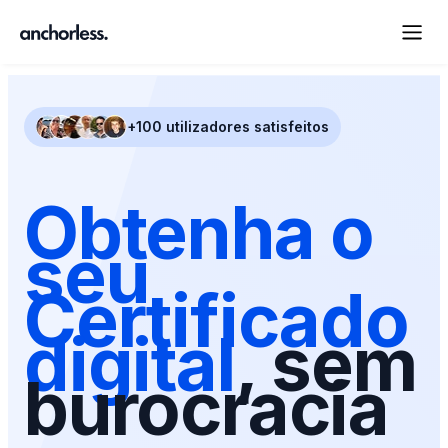
+100 utilizadores satisfeitos
Obtenha o
seu
Certificado
digital
, sem
burocracia