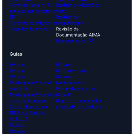
Consulta fiscal NHR
Revisão de dossiê de
Atualize seu endereço
visto
NIF
Revisão de
Consulta de imigração
arrendamento
Caçador de imóveis
Revisão da
Documentação AIMA
Declaração de IRS
Guias
D7 Visa
D8 Visa
D3 Visa
D9 Golden Visa
D6 Visa
D4 Visa
Mudar para Portugal
Mudando para
dos EUA
Portugal a partir do
Mudar para Portugal a
Canadá
partir da Alemanha
O que é e como obter
Como obter o seu
o seu NIF em Portugal
NISS em Portugal
Visto D2
D1 Visa
D5 Visa