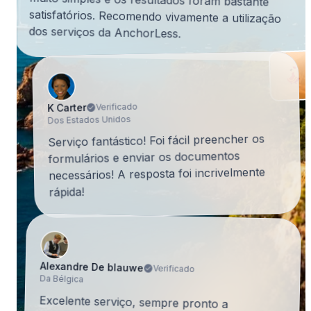
dos serviços da AnchorLess.
Verificado
K Carter
Dos Estados Unidos
Serviço fantástico! Foi fácil preencher os
formulários e enviar os documentos
necessários! A resposta foi incrivelmente
rápida!
Alexandre De blauwe
Verificado
Da Bélgica
Excelente serviço, sempre pronto a
responder às minhas questões. Recebi todos