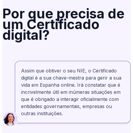
Por que precisa de
experiência do cliente. Muito bem!
um Certificado
digital?
Lily Redlingshafer
Verificado
LR
Dos Estados Unidos
São muito pacientes, dedicando tempo a
explicar todo o processo. Depois, dividem-
no em detalhes passo a passo e guiam-no
ao longo do caminho. A Rosa é incrível!
Assim que obtiver o seu NIE, o Certificado
digital é a sua chave-mestra para gerir a sua
vida em Espanha online. Irá constatar que é
Bonney Brown
Verificado
BB
incrivelmente útil em inúmeras situações em
Dos Estados Unidos
que é obrigado a interagir oficialmente com
A minha experiência com a AnchorLess foi,
sem dúvida, positiva. Estiveram sempre
disponíveis para me ajudar quando não
conseguia resolver as coisas corretamente.
Agradeci o profissionalismo e a simpatia
entidades governamentais, empresas ou
outras instituições.