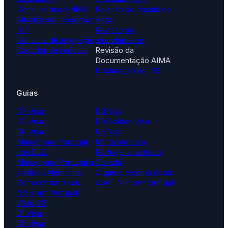
Consulta fiscal NHR
Revisão de dossiê de
Atualize seu endereço
visto
NIF
Revisão de
Consulta de imigração
arrendamento
Caçador de imóveis
Revisão da
Documentação AIMA
Declaração de IRS
Guias
D7 Visa
D8 Visa
D3 Visa
D9 Golden Visa
D6 Visa
D4 Visa
Mudar para Portugal
Mudando para
dos EUA
Portugal a partir do
Mudar para Portugal a
Canadá
partir da Alemanha
O que é e como obter
Como obter o seu
o seu NIF em Portugal
NISS em Portugal
Visto D2
D1 Visa
D5 Visa