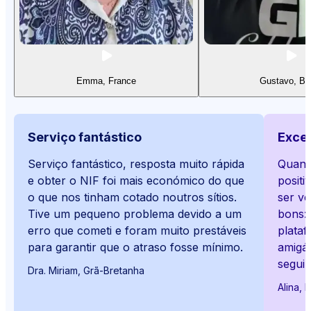
Emma, France
Gustavo, Bra
Serviço fantástico
Exce
Serviço fantástico, resposta muito rápida
Quand
e obter o NIF foi mais económico do que
positi
o que nos tinham cotado noutros sítios.
ser v
Tive um pequeno problema devido a um
bons: 
erro que cometi e foram muito prestáveis
plataf
para garantir que o atraso fosse mínimo.
amigáv
seguin
Dra. Miriam, Grã-Bretanha
Alina, 