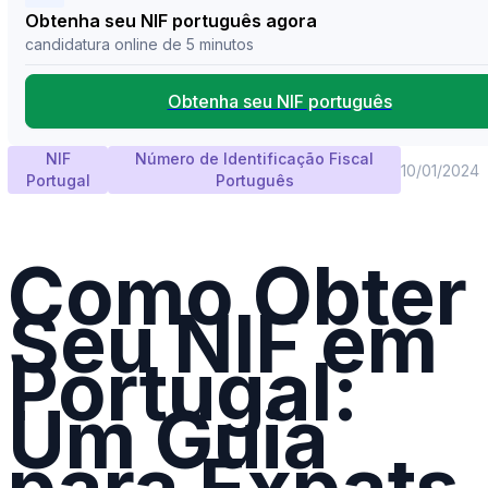
Obtenha seu NIF português agora
candidatura online de 5 minutos
Obtenha seu NIF português
NIF
Número de Identificação Fiscal
10/01/2024
Portugal
Português
Como Obter
Seu NIF em
Portugal:
Um Guia
para Expats