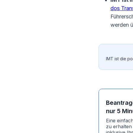
dos Tran
Führersc
werden ü
IMT ist die p
Beantrage
nur 5 Min
Eine einfac
zu erhalten 
inklusive I