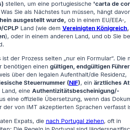
s)
stellen, um eine portugiesische
'carta de co
. Was Sie als Nächstes tun müssen, hängt davo
chein ausgestellt wurde,
ob in einem EU/EEA-,
/CPLP
Land (wie dem
Vereinigten Königreich
en
), oder in einem anderen Land, und ob Sie be
d.
s ist der Prozess selten „nur ein Formular“. Die
er benötigen einen
gültigen, endgültigen Führe
eis über den legalen Aufenthalt/die Residenz,
iesische Steuernummer (
NIF
)
, ein
ärztliches At
h Land, eine
Authentizitätsbescheinigung/-
us eine offizielle Übersetzung, wenn das Doku
er der von IMT akzeptierten Sprachen verfasst is
aten Expats, die
nach Portugal ziehen
, oft in
ten: Die Regeln in Portugal sind länderspezifisc