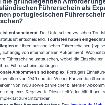
d die grundlegenden Anforderung
sländischen Führerschein als Exp
nen portugiesischen Führerschei
uschen?
 ist entscheidend
: Der Unterschied zwischen Touris
status ist entscheidend.
Touristen haben eingeschr
ilegien
mit ihren ausländischen Führerscheinen (typis
, abhängig von internationalen Abkommen). Wohnsitz
hre Führerscheine umtauschen, wobei die Einzelheiten
 ihres Führerscheins abhängen.
tionale Abkommen sind komplex
: Portugals Einhaltun
onvention von 1949 und der Wiener Konvention über d
erkehr von 1968 sowie zahlreicher bilateraler Abkom
in komplexes Regelwerk. Dieser Leitfaden hilft Ihnen, s
mplexität zurechtzufinden.
Ihr primärer Ansprechpartner
: Das
Instituto da Mobi