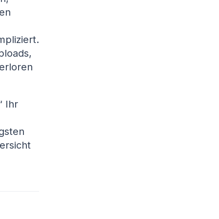
gen
pliziert.
ploads,
erloren
 Ihr
igsten
ersicht