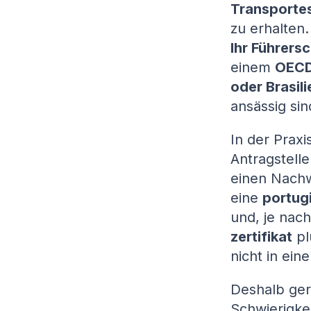
Transporte
zu erhalten
Ihr Führers
einem
OECD
oder Brasili
ansässig sin
In der Praxi
Antragstell
einen Nachw
eine
portug
und, je nac
zertifikat
pl
nicht in ein
Deshalb ger
Schwierigkei