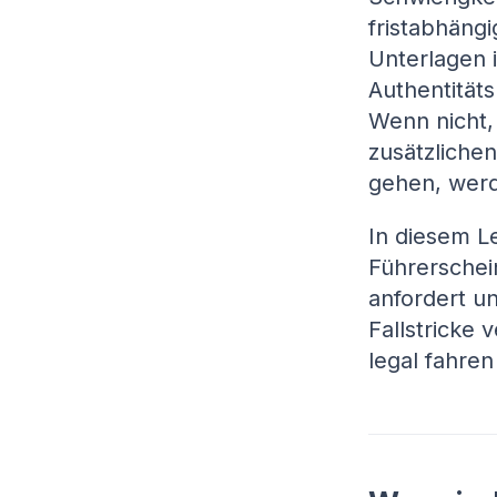
fristabhäng
Unterlagen 
Authentitäts
Wenn nicht,
zusätzliche
gehen, wer
In diesem Le
Führerschei
anfordert un
Fallstricke 
legal fahre