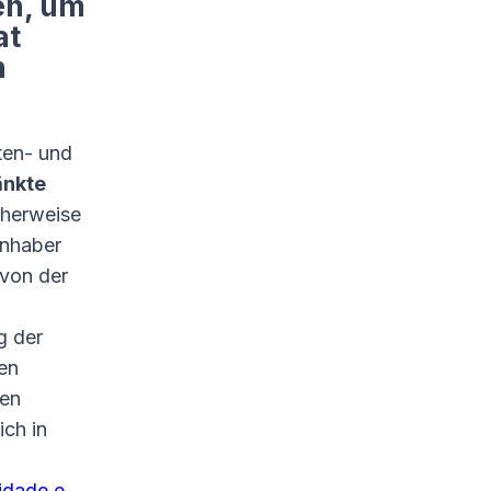
en, um
at
n
ten- und
änkte
cherweise
inhaber
 von der
g der
en
men
ich in
lidade e