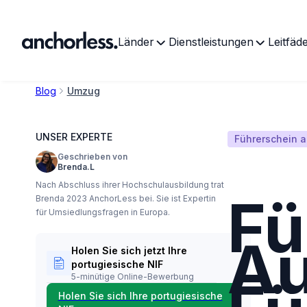
Länder
Dienstleistungen
Leitfäd
Blog
Umzug
UNSER EXPERTE
Führerschein 
Geschrieben von
Brenda.L
Nach Abschluss ihrer Hochschulausbildung trat
Fü
Brenda 2023 AnchorLess bei. Sie ist Expertin
für Umsiedlungsfragen in Europa.
Au
Holen Sie sich jetzt Ihre
portugiesische NIF
5-minütige Online-Bewerbung
Holen Sie sich Ihre portugiesische