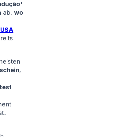
ndução'
n ab,
wo
,
USA
reits
 meisten
rschein
,
test
ment
t.
h,