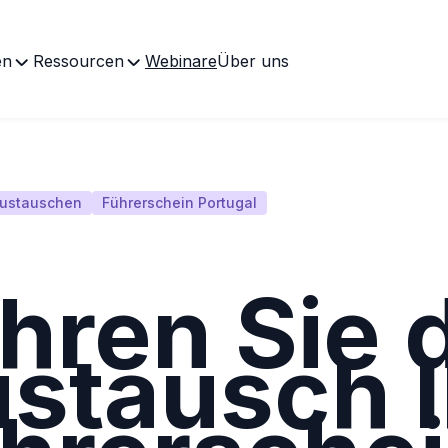
en
Ressourcen
Webinare
Über uns
austauschen
Führerschein Portugal
hren Sie 
stausch I