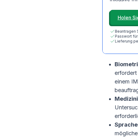
Holen Sie
Beantragen Si
Passwort für
Lieferung pe
Biometri
erfordert
einem IM
beauftra
Medizini
Untersuch
erforderl
Sprache 
möglicher