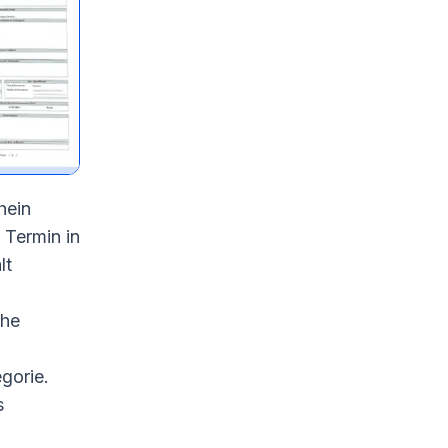
hein
 Termin in
lt
che
gorie.
s