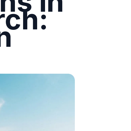
ns in
rch:
n