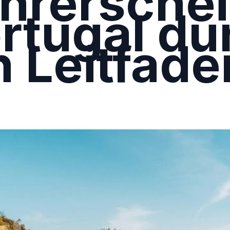
hrerschei
rtugal du
n Leitfade