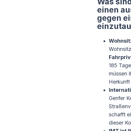
Was sin
einen au
gegen ei
einzuta
Wohnsitz
Wohnsitz
Fahrpriv
185 Tage
müssen i
Herkunft
Interna
Genfer K
Straßenv
schafft e
dieser Ko
IMT ist 