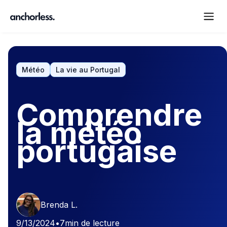
Météo
La vie au Portugal
Comprendre
la météo
portugaise
Brenda L.
9/13/2024
•
7
min de lecture