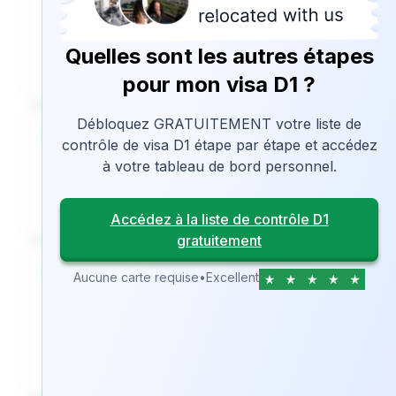
proche et planifier un entretien.
Quelles sont les autres étapes
⏳ To Anticipate
pour mon visa D1 ?
Débloquez GRATUITEMENT votre liste de
8
contrôle de visa D1 étape par étape et accédez
Organisez votre vol pour le Portugal.
à votre tableau de bord personnel.
🏦 We are the best
Accédez à la liste de contrôle D1
gratuitement
9
Aucune carte requise
•
Excellent
Assurez-vous d'avoir souscrit une
assurance voyage pour votre
demande de visa D1.