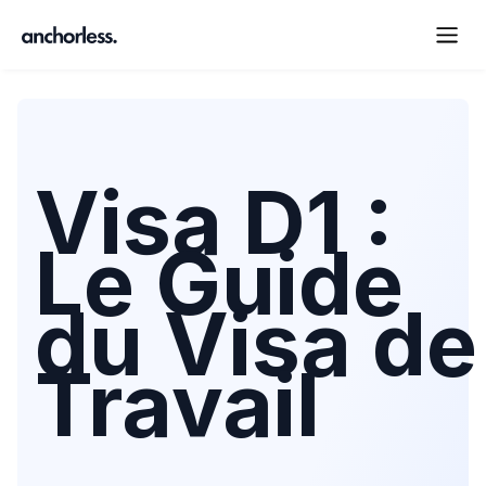
Visa D1 :
Le Guide
du Visa de
Travail