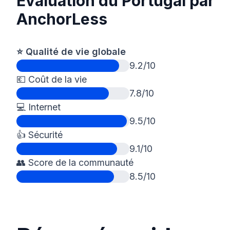
Évaluation du Portugal par
AnchorLess
⭐️ Qualité de vie globale
9.2/10
💶 Coût de la vie
7.8/10
💻 Internet
9.5/10
👍 Sécurité
9.1/10
👥 Score de la communauté
8.5/10