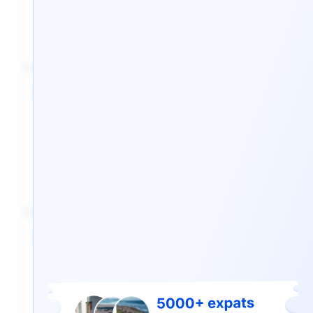
le seuil de visa D1 requis dans votre
institution financière portugaise.
6
Trouvez votre résidence idéale et
utilisez-la comme preuve
d'hébergement pour votre demande
de visa D1.
7
Pour procéder à votre demande de
visa pour travailleur subordonné,
veuillez trouver votre bureau VFS ou
votre consulat portugais le plus