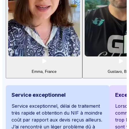
Emma, France
Gustavo, Bra
Service exceptionnel
Excep
Service exceptionnel, délai de traitement
Lorsqu
très rapide et obtention du NIF à moindre
commen
coût par rapport aux devis reçus ailleurs.
trop b
J’ai rencontré un léger problème dû à
sont v