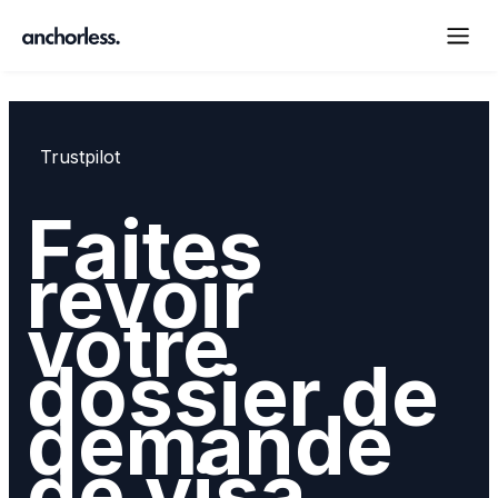
Trustpilot
Faites
revoir
votre
dossier de
demande
de visa