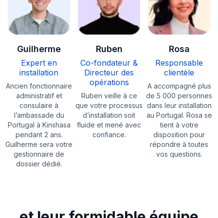
Guilherme
Ruben
Rosa
Expert en
Co-fondateur &
Responsable
installation
Directeur des
clientèle
opérations
Ancien fonctionnaire
A accompagné plus
administratif et
Ruben veille à ce
de 5 000 personnes
consulaire à
que votre processus
dans leur installation
l’ambassade du
d’installation soit
au Portugal. Rosa se
Portugal à Kinshasa
fluide et mené avec
tient à votre
pendant 2 ans.
confiance.
disposition pour
Guilherme sera votre
répondre à toutes
gestionnaire de
vos questions.
dossier dédié.
et leur formidable équipe