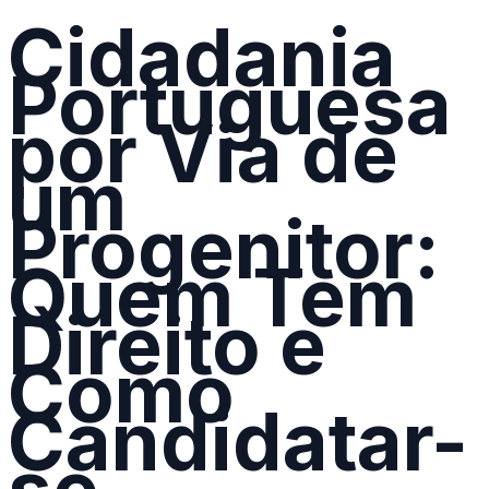
Cidadania
Portuguesa
por Via de
um
Progenitor:
Quem Tem
Direito e
Como
Candidatar-