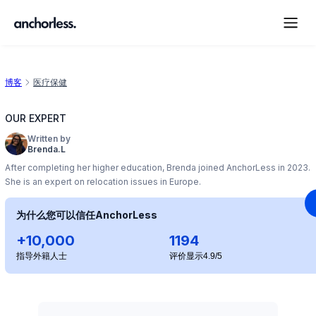
博客
医疗保健
OUR EXPERT
Written by
Brenda.L
After completing her higher education, Brenda joined AnchorLess in 2023.
She is an expert on relocation issues in Europe.
为什么您可以信任AnchorLess
+10,000
1194
指导外籍人士
评价显示4.9/5