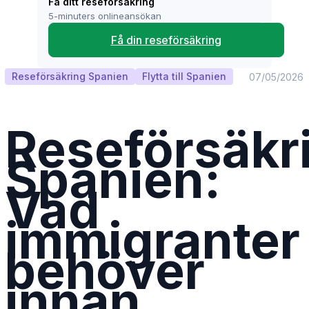
Få ditt reseförsäkring
5-minuters onlineansökan
Få din reseförsäkring
Reseförsäkring Spanien
Flytta till Spanien
07/05/2026
Reseförsäkr
Spanien:
Vad
immigranter
behöver
innan