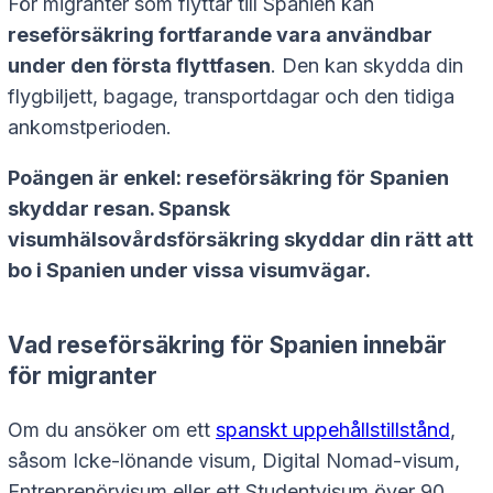
För migranter som flyttar till Spanien kan
reseförsäkring fortfarande vara användbar
under den första flyttfasen
. Den kan skydda din
flygbiljett, bagage, transportdagar och den tidiga
ankomstperioden.
Poängen är enkel: reseförsäkring för Spanien
skyddar resan. Spansk
visumhälsovårdsförsäkring skyddar din rätt att
bo i Spanien under vissa visumvägar.
Vad reseförsäkring för Spanien innebär
för migranter
Om du ansöker om ett
spanskt uppehållstillstånd
,
såsom Icke-lönande visum, Digital Nomad-visum,
Entreprenörvisum eller ett Studentvisum över 90