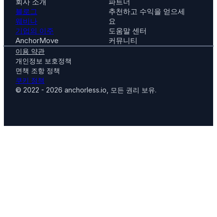
회사 소개
파트너
블로그
추천하고 수익을 얻으세
웨비나
요
기업의 이주
도움말 센터
AnchorMove
커뮤니티
이용 약관
개인정보 보호정책
면책 조항 정책
쿠키 정책
© 2022 - 2026 anchorless.io, 모든 권리 보유.