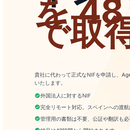
を 48
で取
貴社に代わって正式な
NIF
を申請し、
Age
いたします。
外国法人に対する
NIF
完全リモート対応。スペインへの渡航
管理用の書類は不要、公証や翻訳も必