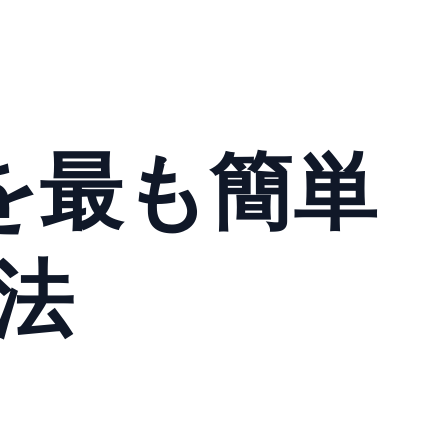
 を最も簡単
法