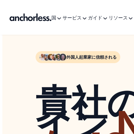
国
サービス
ガイド
リソース
外国人起業家に信頼される
貴社
イン