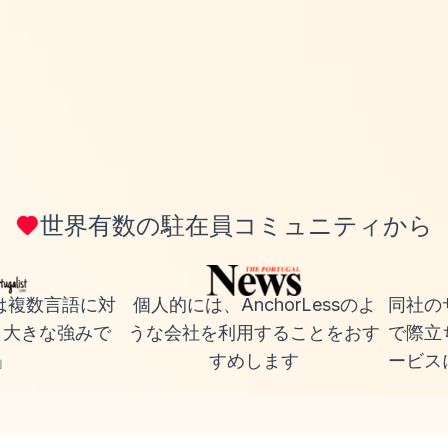
世界有数の駐在員コミュニティから
ssは複数言語に対
個人的には、
AnchorLess
のよ
同社の
も大きな強みで
うな会社を利用することをおす
で際立
」
すめします
ービス