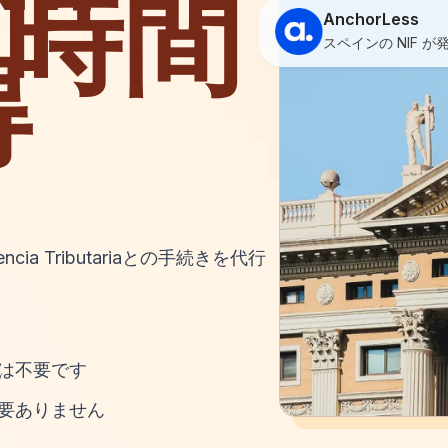
 時間
AnchorLess
スペインの NIF 
得
ncia Tributaria
との手続きを代行
は不要です
要ありません