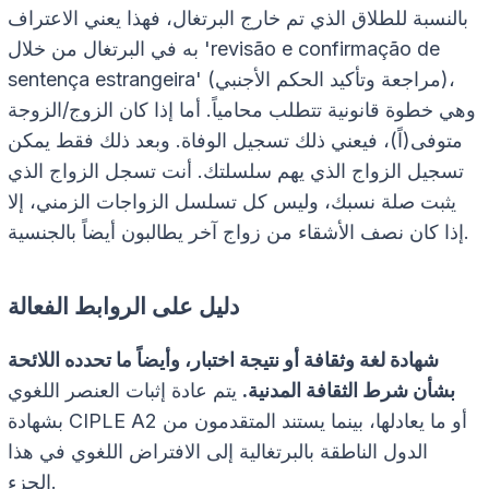
بالنسبة للطلاق الذي تم خارج البرتغال، فهذا يعني الاعتراف
به في البرتغال من خلال 'revisão e confirmação de
sentença estrangeira' (مراجعة وتأكيد الحكم الأجنبي)،
وهي خطوة قانونية تتطلب محامياً. أما إذا كان الزوج/الزوجة
متوفى(اً)، فيعني ذلك تسجيل الوفاة. وبعد ذلك فقط يمكن
تسجيل الزواج الذي يهم سلسلتك. أنت تسجل الزواج الذي
يثبت صلة نسبك، وليس كل تسلسل الزواجات الزمني، إلا
إذا كان نصف الأشقاء من زواج آخر يطالبون أيضاً بالجنسية.
دليل على الروابط الفعالة
شهادة لغة وثقافة أو نتيجة اختبار، وأيضاً ما تحدده اللائحة
بشأن شرط الثقافة المدنية.
يتم عادة إثبات العنصر اللغوي
بشهادة CIPLE A2 أو ما يعادلها، بينما يستند المتقدمون من
الدول الناطقة بالبرتغالية إلى الافتراض اللغوي في هذا
الجزء.