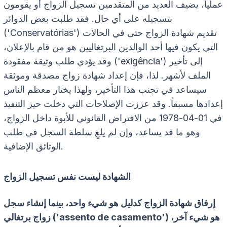
عملياً، يضيف العديد من المتقدمين تسجيل الزواج أو يقومون
بتسجيله على أي حال. فقد طلبت بعض الدوائر
('Conservatórias') تقديم شهادة الزواج حتى في الحالات
التي يكون فيها أحد الوالدين البرتغاليين هو من قام بالإعلان،
وقد يؤدي طلب وثيقة مفقودة ('exigência') إلى تأخير
الملف لأشهر. لذا، فإن إعداد شهادة زواج مصدقة وموثقة
سيساعد في تجنب هذا التأخير، ولهذا يختار معظم الناس
إعدادها مسبقاً. وقد عززت الإصلاحات التي دخلت حيز التنفيذ
في 01-04-1978 من الافتراض القانوني للأبوة داخل الزواج،
وهو ما قد يساعد، وإن لم يلغِ سلطة السجل في طلب
الوثائق الإضافية.
الشهادة ليست نفس تسجيل الزواج
إرفاق شهادة الزواج كدليل هو شيء واحد، بينما إنشاء سجل
زواج برتغالي ('assento de casamento') هو شيء آخر،