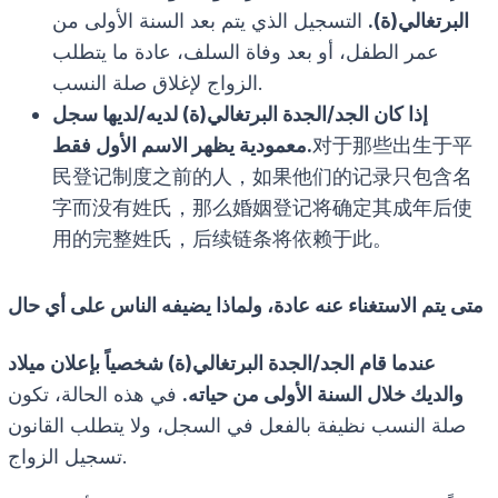
البرتغالي(ة).
التسجيل الذي يتم بعد السنة الأولى من
عمر الطفل، أو بعد وفاة السلف، عادة ما يتطلب
الزواج لإغلاق صلة النسب.
إذا كان الجد/الجدة البرتغالي(ة) لديه/لديها سجل
对于那些出生于平
معمودية يظهر الاسم الأول فقط.
民登记制度之前的人，如果他们的记录只包含名
字而没有姓氏，那么婚姻登记将确定其成年后使
用的完整姓氏，后续链条将依赖于此。
متى يتم الاستغناء عنه عادة، ولماذا يضيفه الناس على أي حال
عندما قام الجد/الجدة البرتغالي(ة) شخصياً بإعلان ميلاد
والديك خلال السنة الأولى من حياته.
في هذه الحالة، تكون
صلة النسب نظيفة بالفعل في السجل، ولا يتطلب القانون
تسجيل الزواج.