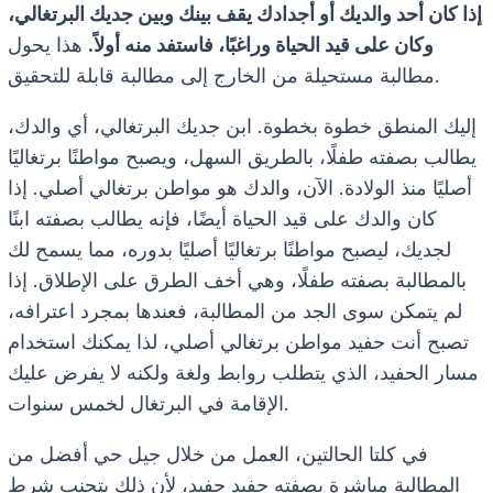
إذا كان أحد والديك أو أجدادك يقف بينك وبين جديك البرتغالي،
وكان على قيد الحياة وراغبًا، فاستفد منه أولاً.
هذا يحول
مطالبة مستحيلة من الخارج إلى مطالبة قابلة للتحقيق.
إليك المنطق خطوة بخطوة. ابن جديك البرتغالي، أي والدك،
يطالب بصفته طفلًا، بالطريق السهل، ويصبح مواطنًا برتغاليًا
أصليًا منذ الولادة. الآن، والدك هو مواطن برتغالي أصلي. إذا
كان والدك على قيد الحياة أيضًا، فإنه يطالب بصفته ابنًا
لجديك، ليصبح مواطنًا برتغاليًا أصليًا بدوره، مما يسمح لك
بالمطالبة بصفته طفلًا، وهي أخف الطرق على الإطلاق. إذا
لم يتمكن سوى الجد من المطالبة، فعندها بمجرد اعترافه،
تصبح أنت حفيد مواطن برتغالي أصلي، لذا يمكنك استخدام
مسار الحفيد، الذي يتطلب روابط ولغة ولكنه لا يفرض عليك
الإقامة في البرتغال لخمس سنوات.
في كلتا الحالتين، العمل من خلال جيل حي أفضل من
المطالبة مباشرة بصفته حفيد حفيد، لأن ذلك يتجنب شرط