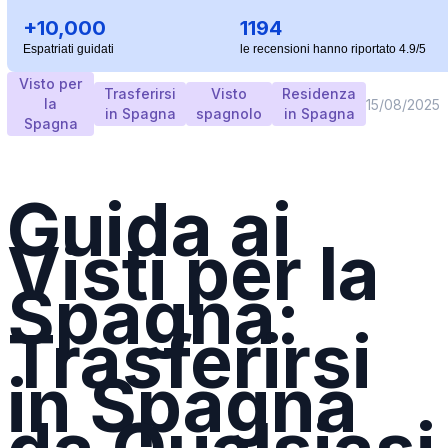
+10,000
1194
Espatriati guidati
le recensioni hanno riportato 4.9/5
Visto per
Trasferirsi
Visto
Residenza
la
15/08/2025
in Spagna
spagnolo
in Spagna
Spagna
Guida ai
Visti per la
Spagna:
Trasferirsi
in Spagna