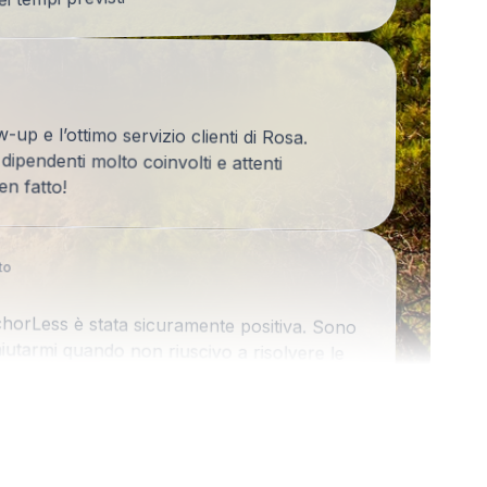
ei tempi previsti
ow-up e l’ottimo servizio clienti di Rosa.
ipendenti molto coinvolti e attenti
en fatto!
to
horLess è stata sicuramente positiva. Sono
 aiutarmi quando non riuscivo a risolvere le
zzato la loro professionalità e gentilezza.