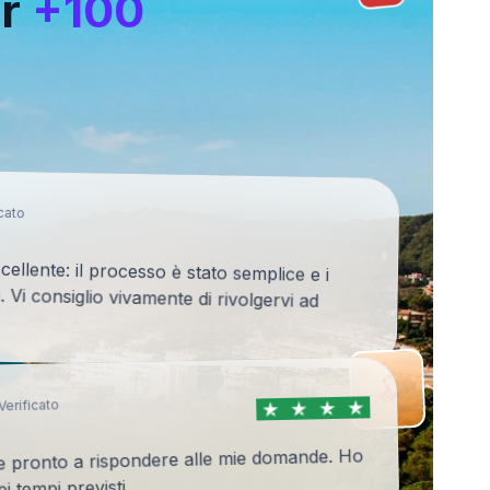
er
+100
icato
llente: il processo è stato semplice e i
i. Vi consiglio vivamente di rivolgervi ad
Verificato
re pronto a rispondere alle mie domande. Ho