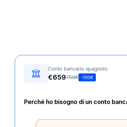
Conto bancario spagnolo
€659
759€
-100€
Perché ho bisogno di un conto banc