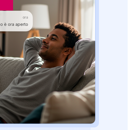
ora
io è ora aperto