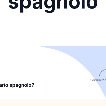
spagnolo
Garanzia 
ario spagnolo?