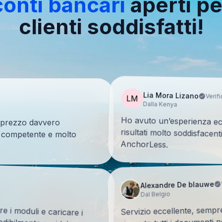
onti bancari
aperti p
clienti soddisfatti!
Lia Mora Lizano
Verif
LM
Dalla Kenya
Ho avuto un’esperienza ecce
risultati molto soddisfacent
tà-prezzo davvero
e, competente e molto
AnchorLess.
Alexandre De blauwe
Dal Belgio
e i moduli e caricare i
Servizio eccellente, semp
edibilmente rapida!