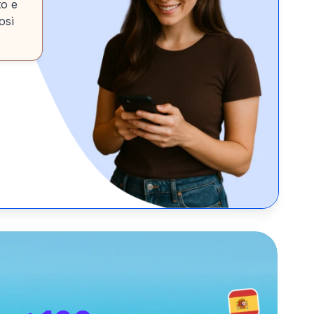
to e
osì