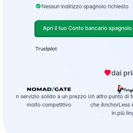
Nessun indirizzo spagnolo richiesto
Apri il tuo Conto bancario spagnolo
Trustpilot
dai pr
Un servizio solido a un prezzo
Un altro punto di fo
molto competitivo
che AnchorLess è 
in più lin