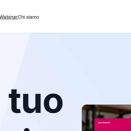
Webinar
Chi siamo
l tuo
o