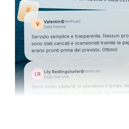
Valentin
Verificato
V
Dalla Polonia
Servizio semplice e trasparente. Nessun prob
sono stati caricati e scansionati tramite la p
erano pronti prima del previsto. Ottimo!
Lily Redlingshafer
Verificato
LR
Dagli Stati Uniti
Sono molto pazienti: si prendono il tempo n
l’intero processo, lo suddividono nei minimi
ti accompagnano in ogni fase. Rosa è straord