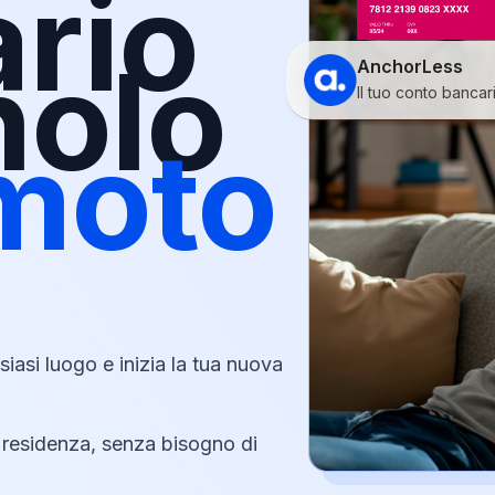
rio
nolo
AnchorLess
Il tuo conto bancar
moto
siasi luogo e inizia la tua nuova
i residenza, senza bisogno di