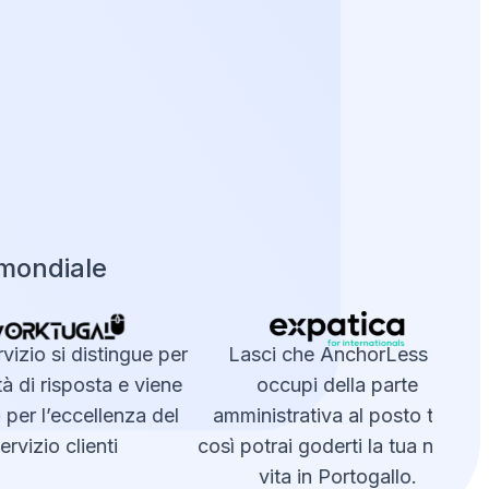
 mondiale
rvizio si distingue per
Lasci che AnchorLess si
U
tà di risposta e viene
occupi della parte
per l’eccellenza del
amministrativa al posto tuo,
rvizio clienti
così potrai goderti la tua nuova
vita in Portogallo.