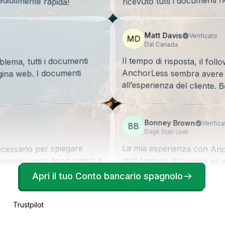
ricevuto tutti i documenti n
Matt Davis
Verificato
MD
Dal Canada
Il tempo di risposta, il foll
AnchorLess sembra avere d
lema, tutti i documenti
agina web. I documenti
all’esperienza del cliente. B
Bonney Brown
Verifica
BB
Dagli Stati Uniti
La mia esperienza con Anc
stati sempre disponibili ad
ecessario per spiegare
 dettagli passo dopo passo e
questioni da solo. Ho appre
inaria!
Apri il tuo Conto bancario spagnolo
Trustpilot