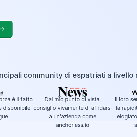
incipali community di espatriati a livello
rza è il fatto
Dal mio punto di vista,
Il loro se
disponibile
consiglio vivamente di affidarsi
la rapidi
gue
a un’azienda come
elogiato 
anchorless.io
se