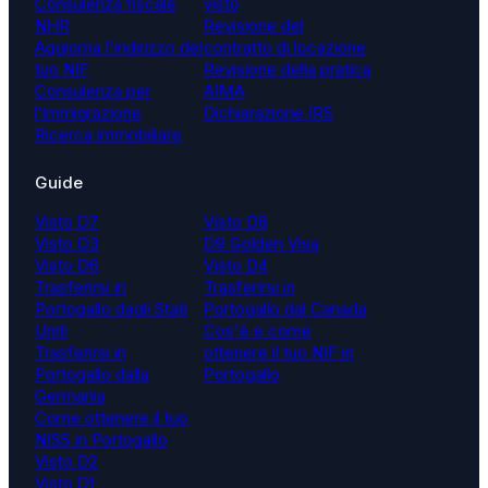
Consulenza fiscale
visto
NHR
Revisione del
Aggiorna l'indirizzo del
contratto di locazione
tuo NIF
Revisione della pratica
Consulenza per
AIMA
l’immigrazione
Dichiarazione IRS
Ricerca immobiliare
Guide
Visto D7
Visto D8
Visto D3
D9 Golden Visa
Visto D6
Visto D4
Trasferirsi in
Trasferirsi in
Portogallo dagli Stati
Portogallo dal Canada
Uniti
Cos'è e come
Trasferirsi in
ottenere il tuo NIF in
Portogallo dalla
Portogallo
Germania
Come ottenere il tuo
NISS in Portogallo
Visto D2
Visto D1