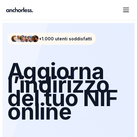
+1.000 utenti soddisfatti
Aggiorna
l’indirizzo
del tuo NIF
online