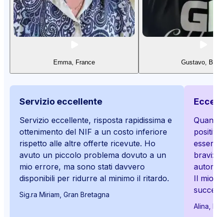
Emma, France
Gustavo, Bra
Servizio eccellente
Eccel
Servizio eccellente, risposta rapidissima e
Quando
ottenimento del NIF a un costo inferiore
positi
rispetto alle altre offerte ricevute. Ho
esser
avuto un piccolo problema dovuto a un
bravi:
mio errore, ma sono stati davvero
automa
disponibili per ridurre al minimo il ritardo.
Il mio
succes
Sig.ra Miriam, Gran Bretagna
Alina, 