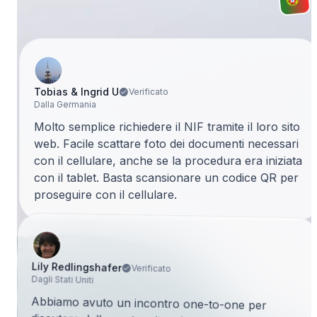
Tobias & Ingrid U
Verificato
Dalla Germania
Molto semplice richiedere il NIF tramite il loro sito
web. Facile scattare foto dei documenti necessari
con il cellulare, anche se la procedura era iniziata
con il tablet. Basta scansionare un codice QR per
proseguire con il cellulare.
Lily Redlingshafer
Verificato
Dagli Stati Uniti
Abbiamo avuto un incontro one-to-one per
discutere della nostra situazione personale e delle
prossime mosse. Poi Rosa è diventata la nostra
superstar. Ci ha guidati passo dopo passo nel