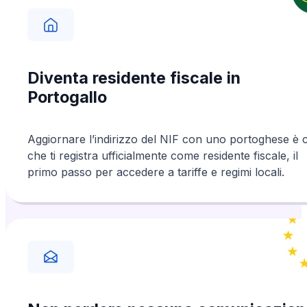
Amanda
Verificato
Dalla Svizzera
Diventa residente fiscale in
Rapidi ed efficienti. Abbiamo avuto difficoltà
nel caricare un documento, ma Guilhelme è
stato molto disponibile e lo ha fatto per noi.
Portogallo
Aggiornare l’indirizzo del NIF con uno portoghese è c
Abbiamo ricevuto il nostro numero di
NIF
che ti registra ufficialmente come residente fiscale, il
molto rapidamente. Grazie.
primo passo per accedere a tariffe e regimi locali.