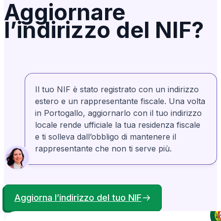
Aggiornare
l’indirizzo del NIF?
Matt Davis
Verificato
Dagli Stati Uniti
Rapidi, disponibili e di grande valore!
Turnaround incredibilmente veloce per i nostri
NIF! Ottimo rapporto qualità-prezzo e un
servizio clienti eccezionale. Avrei voluto farlo
Il tuo NIF è stato registrato con un indirizzo
estero e un rappresentante fiscale. Una volta
prima!!
in Portogallo, aggiornarlo con il tuo indirizzo
locale rende ufficiale la tua residenza fiscale
e ti solleva dall’obbligo di mantenere il
Andrew
Verificato
rappresentante che non ti serve più.
Dall’Irlanda
Esperienza eccellente dall'inizio alla fine. Ho
online, che mi serviva prima
NIF
richiesto un
Aggiorna l’indirizzo del tuo NIF
di arrivare in Portogallo, e l'ho ottenuto
senza difficoltà. Ottimo servizio, ragazzi!!!