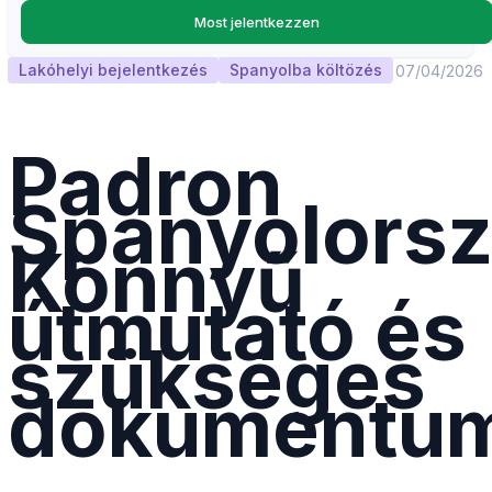
Most jelentkezzen
Lakóhelyi bejelentkezés
Spanyolba költözés
07/04/2026
Padron
Spanyolorsz
Könnyű
útmutató és
szükséges
dokumentu