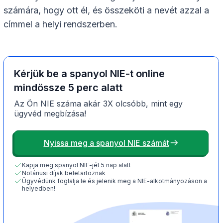
számára, hogy ott él, és összeköti a nevét azzal a
címmel a helyi rendszerben.
Kérjük be a spanyol NIE-t online
mindössze 5 perc alatt
Az Ön NIE száma akár 3X olcsóbb, mint egy
ügyvéd megbízása!
Nyissa meg a spanyol NIE számát
Kapja meg spanyol NIE-jét 5 nap alatt
Notáriusi díjak beletartoznak
Ügyvédünk foglalja le és jelenik meg a NIE-alkotmányozáson a
helyedben!