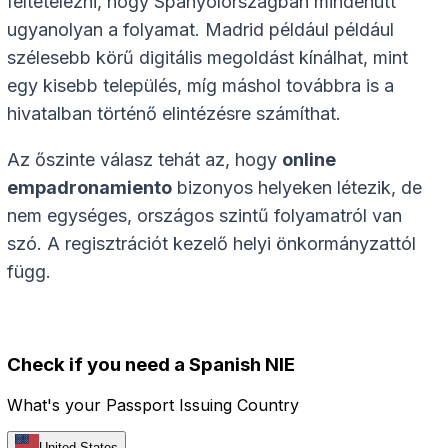
feltételezni, hogy Spanyolországban mindenütt
ugyanolyan a folyamat. Madrid például például
szélesebb körű digitális megoldást kínálhat, mint
egy kisebb település, míg máshol továbbra is a
hivatalban történő elintézésre számíthat.
Az őszinte válasz tehát az, hogy
online
empadronamiento
bizonyos helyeken létezik, de
nem egységes, országos szintű folyamatról van
szó. A regisztrációt kezelő helyi önkormányzattól
függ.
Check if you need a Spanish NIE
What's your Passport Issuing Country
United States