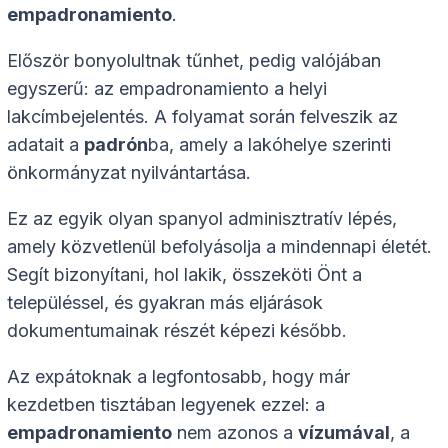
empadronamiento
.
Először bonyolultnak tűnhet, pedig valójában
egyszerű: az empadronamiento a helyi
lakcímbejelentés. A folyamat során felveszik az
adatait a
padrón
ba, amely a lakóhelye szerinti
önkormányzat nyilvántartása.
Ez az egyik olyan spanyol adminisztratív lépés,
amely közvetlenül befolyásolja a mindennapi életét.
Segít bizonyítani, hol lakik, összeköti Önt a
településsel, és gyakran más eljárások
dokumentumainak részét képezi később.
Az expátoknak a legfontosabb, hogy már
kezdetben tisztában legyenek ezzel: a
empadronamiento
nem azonos a
vízumával
, a