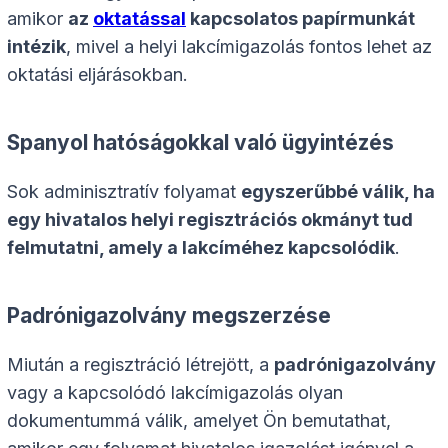
amikor
az
oktatással
kapcsolatos papírmunkát
intézik
, mivel a helyi lakcímigazolás fontos lehet az
oktatási eljárásokban.
Spanyol hatóságokkal való ügyintézés
Sok adminisztratív folyamat
egyszerűbbé válik, ha
egy hivatalos helyi regisztrációs okmányt tud
felmutatni, amely a lakcíméhez kapcsolódik
.
Padrónigazolvány megszerzése
Miután a regisztráció létrejött, a
padrónigazolvány
vagy a kapcsolódó lakcímigazolás olyan
dokumentummá válik, amelyet Ön bemutathat,