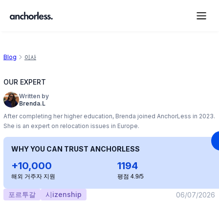
Blog
이사
OUR EXPERT
Written by
Brenda.L
After completing her higher education, Brenda joined AnchorLess in 2023.
She is an expert on relocation issues in Europe.
WHY YOU CAN TRUST ANCHORLESS
+10,000
1194
해외 거주자 지원
평점 4.9/5
포르투갈
시izenship
06/07/2026