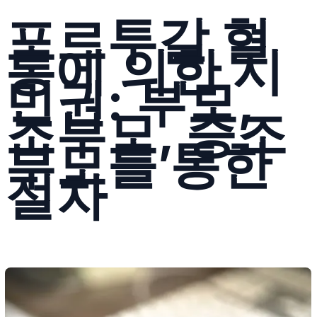
포르투갈 혈
통에 의한 시
민권: 부모,
조부모, 증조
부모를 통한
절차