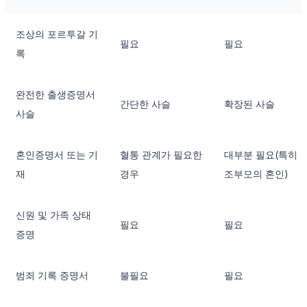
조상의 포르투갈 기
필요
필요
록
완전한 출생증명서
간단한 사슬
확장된 사슬
사슬
혼인증명서 또는 기
혈통 관계가 필요한
대부분 필요(특히
재
경우
조부모의 혼인)
신원 및 가족 상태
필요
필요
증명
범죄 기록 증명서
불필요
필요