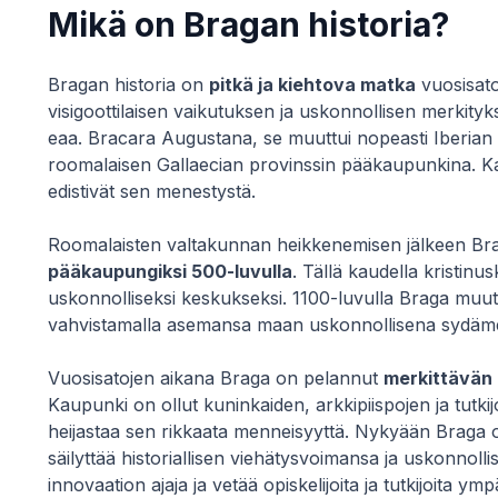
Mikä on Bragan historia?
Bragan historia on
pitkä ja kiehtova matka
vuosisato
visigoottilaisen vaikutuksen ja uskonnollisen merkityk
eaa. Bracara Augustana, se muuttui nopeasti Iberian
roomalaisen Gallaecian provinssin pääkaupunkina. Kaup
edistivät sen menestystä.
Roomalaisten valtakunnan heikkenemisen jälkeen Br
pääkaupungiksi 500-luvulla
. Tällä kaudella kristinu
uskonnolliseksi keskukseksi. 1100-luvulla Braga muutt
vahvistamalla asemansa maan uskonnollisena sydäm
Vuosisatojen aikana Braga on pelannut
merkittävän r
Kaupunki on ollut kuninkaiden, arkkipiispojen ja tutki
heijastaa sen rikkaata menneisyyttä. Nykyään Braga 
säilyttää historiallisen viehätysvoimansa ja uskonnol
innovaation ajaja ja vetää opiskelijoita ja tutkijoita ym