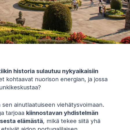
iikin historia sulautuu nykyaikaisiin
eet kohtaavat nuorison energian, ja jossa
unkikeskustaa?
n sen ainutlaatuiseen viehätysvoimaan.
ga tarjoaa
kiinnostavan yhdistelmän
aisesta elämästä
, mikä tekee siitä yhä
a etsivät aidon portugalilaisen