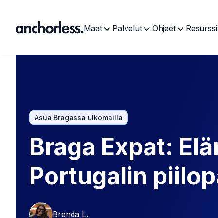
Maat
Palvelut
Ohjeet
Resurssi
Asua Bragassa ulkomailla
Braga Expat: El
Portugalin piilo
Brenda L.