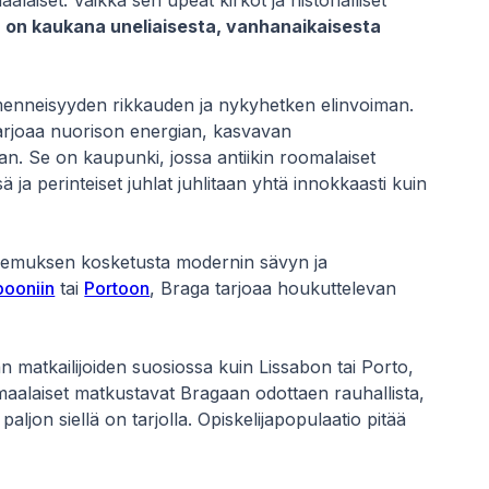
maalaiset. Vaikka sen upeat kirkot ja historialliset
 on kaukana uneliaisesta, vanhanaikaisesta
menneisyyden rikkauden ja nykyhetken elinvoiman.
arjoaa nuorison energian, kasvavan
n. Se on kaupunki, jossa antiikin roomalaiset
 ja perinteiset juhlat juhlitaan yhtä innokkaasti kuin
 kokemuksen kosketusta modernin sävyn ja
booniin
tai
Portoon
, Braga tarjoaa houkuttelevan
n matkailijoiden suosiossa kuin Lissabon tai Porto,
omaalaiset matkustavat Bragaan odottaen rauhallista,
aljon siellä on tarjolla. Opiskelijapopulaatio pitää