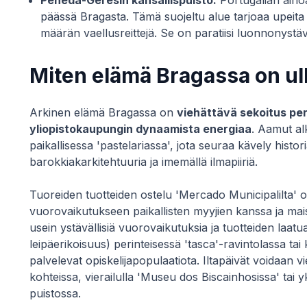
Peneda-Gerêsin kansallispuisto:
Portugalian ainoa
päässä Bragasta. Tämä suojeltu alue tarjoaa upeita 
määrän vaellusreittejä. Se on paratiisi luonnonystä
Miten elämä Bragassa on ul
Arkinen elämä Bragassa on
viehättävä sekoitus peri
yliopistokaupungin dynaamista energiaa
. Aamut alk
paikallisessa 'pastelariassa', jota seuraa kävely histor
barokkiakarkitehtuuria ja imemällä ilmapiiriä.
Tuoreiden tuotteiden ostelu 'Mercado Municipalilta' 
vuorovaikutukseen paikallisten myyjien kanssa ja mais
usein ystävällisiä vuorovaikutuksia ja tuotteiden laatu
leipäerikoisuus) perinteisessä 'tasca'-ravintolassa ta
palvelevat opiskelijapopulaatiota. Iltapäivät voidaan vi
kohteissa, vierailulla 'Museu dos Biscainhosissa' tai 
puistossa.