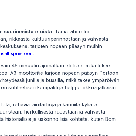
n suurimmista etuista
. Tämä viheralue
, rikkaasta kulttuuriperinnöstään ja vahvasta
ena keskuksena, tarjoten nopean pääsyn muihin
sallispuistoon
.
 vain 45 minuutin ajomatkan etelään, mikä tekee
ppoa. A3-moottoritie tarjoaa nopean pääsyn Portoon
teydessä junilla ja bussilla, mikä tekee ympäröivän
n suhteellisen kompakti ja helppo liikkua jalkaisin
ta, reheviä viinitarhoja ja kauniita kyliä ja
uuristaan, herkullisesta ruoastaan ja vahvasta
ä historiallisia ja uskonnollisia kohteita, kuten Bom