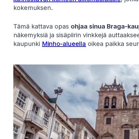
kokemuksen.
Tämä kattava opas
ohjaa sinua Braga-ka
näkemyksiä ja sisäpiirin vinkkejä auttaaks
kaupunki
Minho-alueella
oikea paikka seura