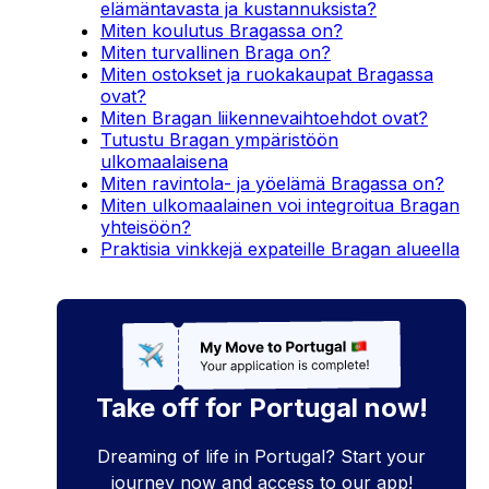
elämäntavasta ja kustannuksista?
Miten koulutus Bragassa on?
Miten turvallinen Braga on?
Miten ostokset ja ruokakaupat Bragassa
ovat?
Miten Bragan liikennevaihtoehdot ovat?
Tutustu Bragan ympäristöön
ulkomaalaisena
Miten ravintola- ja yöelämä Bragassa on?
Miten ulkomaalainen voi integroitua Bragan
yhteisöön?
Praktisia vinkkejä expateille Bragan alueella
Take off for Portugal now!
Dreaming of life in Portugal? Start your
journey now and access to our app!