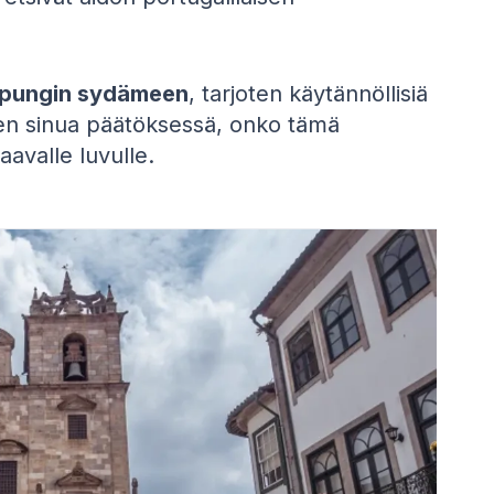
upungin sydämeen
, tarjoten käytännöllisiä
een sinua päätöksessä, onko tämä
avalle luvulle.