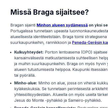
Missä Braga sijaitsee?
Bragan sijainti
Minhon alueen sydämessä
on yksi se
Portugalissa tunnetaan upeasta luonnonkauneudestaan
alueellisesta identiteetistään. Braga toimii strategis
suurkaupunkeihin, rannikkoon ja
Peneda-Gerêsin kan
Kulkuyhteydet:
Porton lentoasema (OPO) sijaitsee
kansainvälisestä matkustamisesta suhteellisen hel
ja muihin suurkaupunkeihin. Braga on myös hyvin yh
alueen tutustumisesta helppoa. Kaupunki itsessään o
tai pyörällä.
Minho-alue:
Minho on alue, jossa on viheriä kukkuloi
kyläkeskuksia. Se tunnetaan perinteisestä arkkiteht
yhteisöllisyydestään. Alueella on myös useita tärkeit
Jesus do Monte -pyhäkkö ja Sameiro-pyhäkkö.