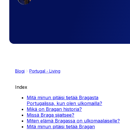
Blogi
Portugal - Living
Index
Mitä minun pitäisi tietää Bragasta
Portugalissa, kun olen ulkomailla?
Mikä on Bragan historia?
Missä Braga sijaitsee?
Miten elämä Bragassa on ulkomaalaiselle?
Mitä minun pitäisi tietää Bragan