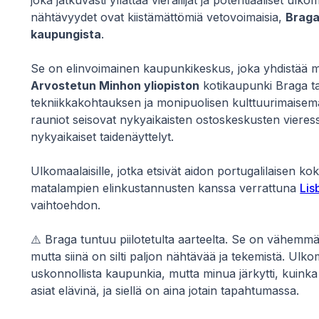
joka jatkuvasti yllättää vierailijat ja potentiaaliset ulko
nähtävyydet ovat kiistämättömiä vetovoimaisia,
Braga
kaupungista
.
Se on elinvoimainen kaupunkikeskus, joka yhdistää 
Arvostetun Minhon yliopiston
kotikaupunki Braga t
tekniikkakohtauksen ja monipuolisen kulttuurimaisema
rauniot seisovat nykyaikaisten ostoskeskusten vieressä
nykyaikaiset taidenäyttelyt.
Ulkomaalaisille, jotka etsivät aidon portugalilaisen
matalampien elinkustannusten kanssa verrattuna
Lis
vaihtoehdon.
⚠️ Braga tuntuu piilotetulta aarteelta. Se on vähemmä
mutta siinä on silti paljon nähtävää ja tekemistä. Ulk
uskonnollista kaupunkia, mutta minua järkytti, kuinka p
asiat elävinä, ja siellä on aina jotain tapahtumassa.