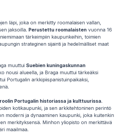
jen läpi, joka on merkitty roomalaisen vallan,
sen jaksoilla.
Perustettu roomalaisten
vuonna 16
 niemimaan tärkeimpiin kaupunkeihin, toimien
ungin strateginen sijainti ja hedelmälliset maat
aga muuttui
Suebien kuningaskunnan
sko nousi alueella, ja Braga muuttui tärkeäksi
ui Portugalin arkkipiispanistuinpaikaksi,
enä.
oolin Portugalin historiassa ja kulttuurissa
.
joiden kotikaupunki, ja sen arkkitehtoninen perintö
on moderni ja dynaaminen kaupunki, joka kuitenkin
lisen merkityksensä. Minhon yliopisto on merkittävä
päri maailmaa.