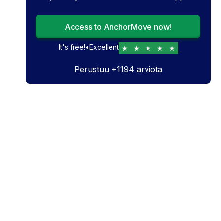
Access to AnchorMove now!
It's free!
•
Excellent
Perustuu
+
1194
arviota