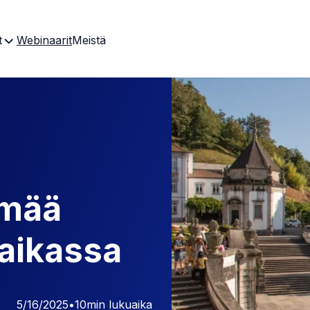
t
Webinaarit
Meistä
ämää
paikassa
5/16/2025
•
10
min lukuaika