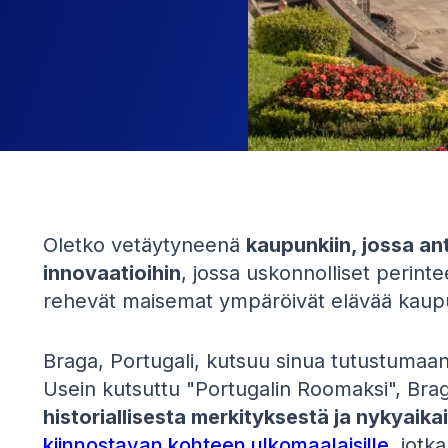
Oletko vetäytyneenä
kaupunkiin, jossa ant
innovaatioihin
, jossa uskonnolliset perint
rehevät maisemat ympäröivät elävää kaup
Braga, Portugali, kutsuu sinua tutustumaa
Usein kutsuttu "Portugalin Roomaksi", Bra
historiallisesta merkityksestä ja nykyaik
kiinnostavan kohteen ulkomaalaisille
, jotk