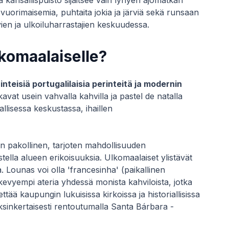
 kansallispuisto sijaitsee vain lyhyen ajomatkan
vuorimaisemia, puhtaita jokia ja järviä sekä runsaan
vien ja ulkoiluharrastajien keskuudessa.
komaalaiselle?
nteisiä portugalilaisia perinteitä ja modernin
avat usein vahvalla kahvilla ja pastel de natalla
iallisessa keskustassa, ihaillen
on pakollinen, tarjoten mahdollisuuden
tella alueen erikoisuuksia. Ulkomaalaiset ylistävät
a. Lounas voi olla 'francesinha' (paikallinen
i kevyempi ateria yhdessä monista kahviloista, jotka
ettää kaupungin lukuisissa kirkoissa ja historiallisissa
yksinkertaisesti rentoutumalla Santa Bárbara -