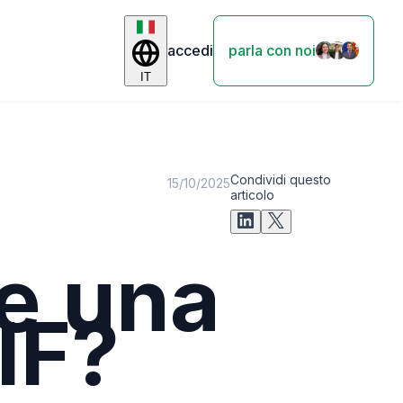
accedi
parla con noi
IT
Condividi questo
15/10/2025
articolo
e una
IF?