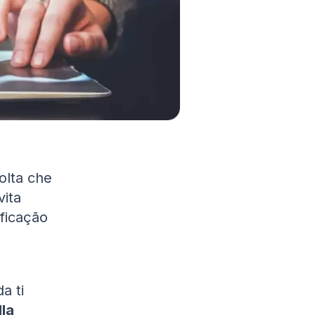
olta che
vita
ficação
a ti
la