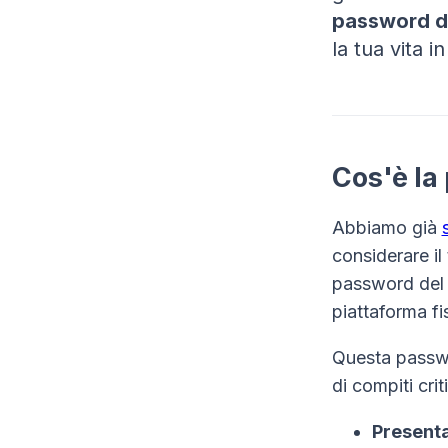
password de
la tua vita i
Cos'è la
Abbiamo già
considerare il
password del 
piattaforma fi
Questa passwo
di compiti criti
Presenta