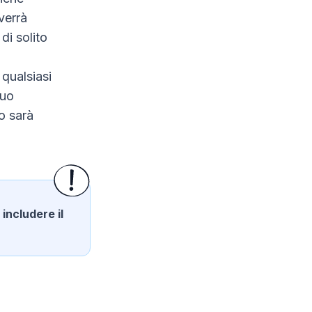
verrà
di solito
 qualsiasi
tuo
o sarà
i
includere il