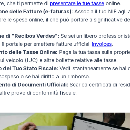
e, che ti permette di
presentare le tue tasse
online.
one delle Fatture (e-faturas):
Associa il tuo NIF agli 
are le spese online, il che può portare a significative de
e di "Recibos Verdes":
Se sei un libero professionist
i il portale per emettere fatture ufficiali
invoices
.
o delle Tasse Online:
Paga la tua tassa sulla proprie
ul veicolo (IUC) e altre bollette relative alle tasse.
o del Tuo Stato Fiscale:
Vedi istantaneamente se hai d
n sospeso o se hai diritto a un rimborso.
nto di Documenti Ufficiali:
Scarica certificati di resi
 altre prove di conformità fiscale.