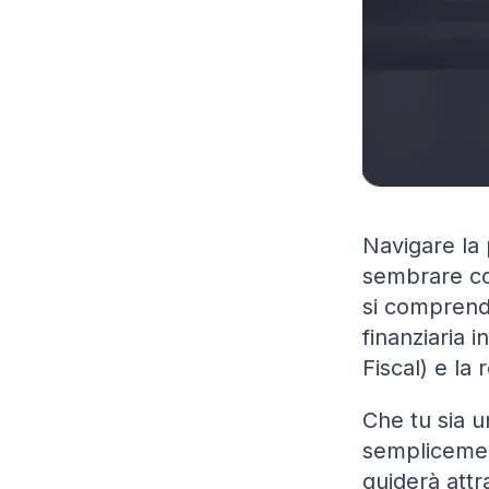
Navigare la 
sembrare co
si comprendo
finanziaria i
Fiscal) e la 
Che tu sia u
semplicemen
guiderà attr