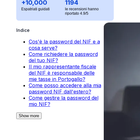
+10,000
1194
Espatriati guidati
le recensioni hanno
riportato 4.9/5
Indice
Cos'è la password del NIF e a
cosa serve?
Come richiedere la password
del tuo NIF?
Il mio rappresentante fiscale
del NIF è responsabile delle
mie tasse in Portogallo?
Come posso accedere alla mia
password NIF dall'estero?
Come gestire la password del
mio NIF?
Show more