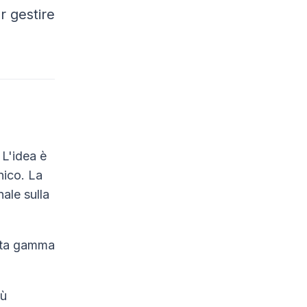
r gestire
 L'idea è
nico. La
ale sulla
asta gamma
iù