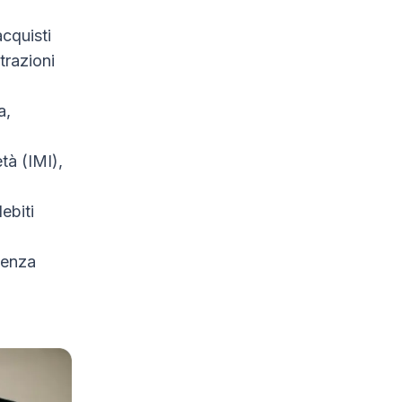
acquisti
trazioni
a,
tà (IMI),
ebiti
denza