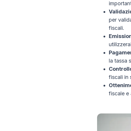
important
Validazi
per valid
fiscali.
Emission
utilizzera
Pagament
la tassa s
Controll
fiscali i
Ottenime
fiscale e