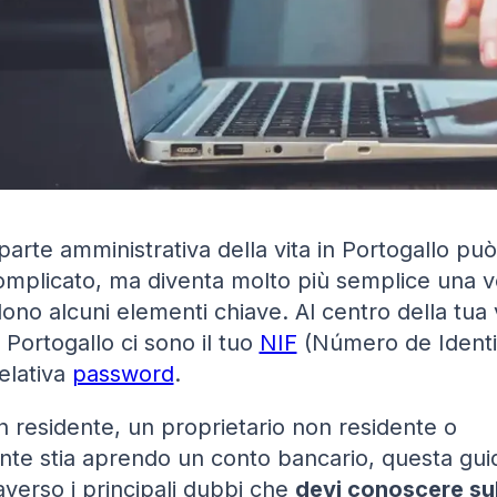
parte amministrativa della vita in Portogallo può
mplicato, ma diventa molto più semplice una v
no alcuni elementi chiave. Al centro della tua 
n Portogallo ci sono il tuo
NIF
(Número de Identi
relativa
password
.
n residente, un proprietario non residente o
te stia aprendo un conto bancario, questa guid
averso i principali dubbi che
devi conoscere sul