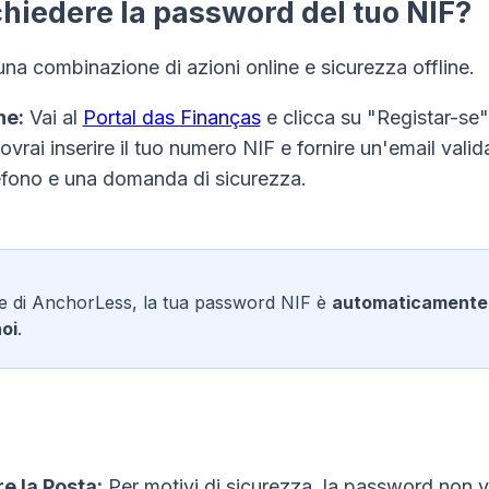
hiedere la password del tuo NIF?
una combinazione di azioni online e sicurezza offline.
ne:
Vai al
Portal das Finanças
e clicca su "Registar-se"
Dovrai inserire il tuo numero NIF e fornire un'email valid
efono e una domanda di sicurezza.
e di AnchorLess, la tua password NIF è
automaticamente 
noi
.
e la Posta:
Per motivi di sicurezza, la password non v