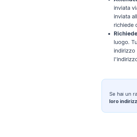
inviata v
inviata al
richiede d
Richiede
luogo. Tu
indirizzo
l'indiriz
Se hai un r
loro indiriz