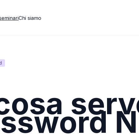
seminari
Chi siamo
d
cosa serv
ssword N