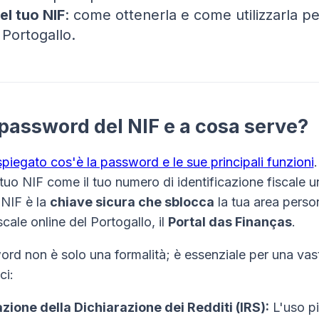
l tuo NIF
: come ottenerla e come utilizzarla pe
n Portogallo.
 password del NIF e a cosa serve?
spiegato cos'è la password e le sue principali funzioni
.
 tuo NIF come il tuo numero di identificazione fiscale u
NIF è la
chiave sicura che sblocca
la tua area person
scale online del Portogallo, il
Portal das Finanças
.
rd non è solo una formalità; è essenziale per una v
ci:
zione della Dichiarazione dei Redditi (IRS):
L'uso p