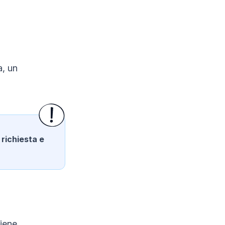
a, un
richiesta e
iene