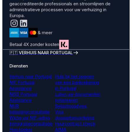
geaccrediteerde professionals en stroomlijnen de
administratieve processen voor uw verhuizing in
Europa.
& meer
Betaal 4X zonder kosten
🇵🇹 VERHUIS NAAR PORTUGAL
Diensten
Verhuis naar Portugal
Hulp bij het openen
NIF Portugal
van een bankrekening
Assistance
in Portugal
NISS Portugal
Laten uw documenten
Assistance
notariseren
NHR
Belastingadvies
belastingconsultatie
Visa
Wijzig uw NIF-adres
dossierbeoordeling
Immigratieconsultatie
Huurcontract check
Huiszoeker
AIMA