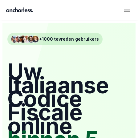
+1000 tevreden gebruikers
Uw
Italiaanse
Codice
Fiscale
online