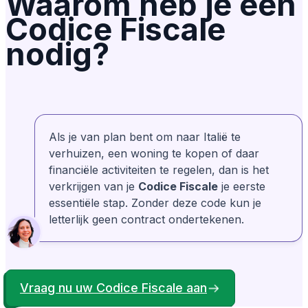
Waarom heb je een
Codice Fiscale
Geverifieerd
Lily Redlingshafer
LR
nodig?
Uit Verenigde Staten
Ze zijn zeer geduldig en nemen de tijd om het
algemene proces uit te leggen. Daarna
splitsen ze het op in gedetailleerde stappen
en begeleiden ze je er stap voor stap
doorheen. Rosa is geweldig!
Als je van plan bent om naar Italië te
verhuizen, een woning te kopen of daar
financiële activiteiten te regelen, dan is het
Bonney Brown
Geverifieerd
BB
verkrijgen van je
Codice Fiscale
je eerste
Uit Verenigde Staten
essentiële stap. Zonder deze code kun je
Mijn ervaring met AnchorLess was zeker
positief. Ze stonden altijd klaar om me te
helpen wanneer ik er zelf niet uitkwam. Ik
waardeerde hun professionaliteit en
letterlijk geen contract ondertekenen.
vriendelijkheid.
Vraag nu uw Codice Fiscale aan