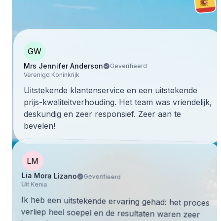
GW
Mrs Jennifer Anderson
Geverifieerd
Verenigd Koninkrijk
Uitstekende klantenservice en een uitstekende
prijs-kwaliteitverhouding. Het team was vriendelijk,
deskundig en zeer responsief. Zeer aan te
bevelen!
LM
Lia Mora Lizano
Geverifieerd
Uit Kenia
Ik heb een uitstekende ervaring gehad: het proces
verliep heel soepel en de resultaten waren zeer
bevredigend. Ik raad ten zeerste aan om