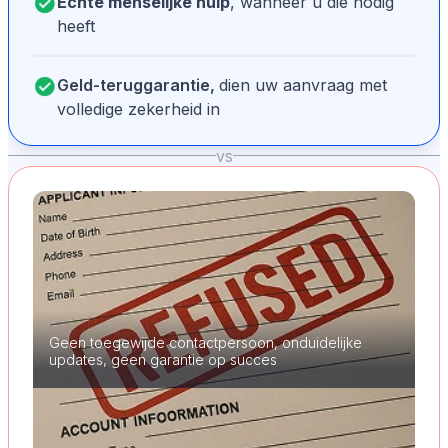
Echte menselijke hulp
, wanneer u die nodig
heeft
Geld-teruggarantie,
dien uw aanvraag met
volledige zekerheid in
vs
Geen toegewijde contactpersoon, onduidelijke
updates, geen garantie op succes