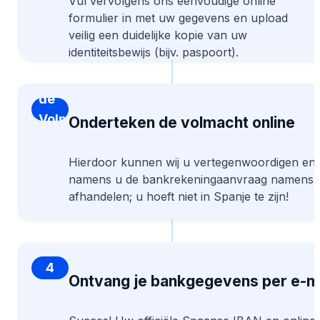
Vul vervolgens ons eenvoudige online
formulier in met uw gegevens en upload
veilig een duidelijke kopie van uw
identiteitsbewijs (bijv. paspoort).
Onderteken
de
Volmacht
Onderteken de volmacht online
online
Hierdoor kunnen wij u vertegenwoordigen en
namens u de bankrekeningaanvraag namens 
afhandelen; u hoeft niet in Spanje te zijn!
4
Ontvang je bankgegevens per e-ma