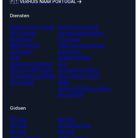
🇵🇹 VERHUIS NAAR PORTUGAL
Diensten
Verhuis naar Portugal
Hulp bij het openen
NIF Portugal
van een bankrekening
Assistance
in Portugal
NISS Portugal
Laten uw documenten
Assistance
notariseren
NHR
Belastingadvies
belastingconsultatie
Visa
Wijzig uw NIF-adres
dossierbeoordeling
Immigratieconsultatie
Huurcontract check
Huiszoeker
AIMA
Documentenbeoordeling
IRS-aangifte
Gidsen
D7 Visa
D8 Visa
D3 Visa
D9 Golden Visa
D6 Visa
D4 Visa
Verhuizen naar
Verhuizen naar