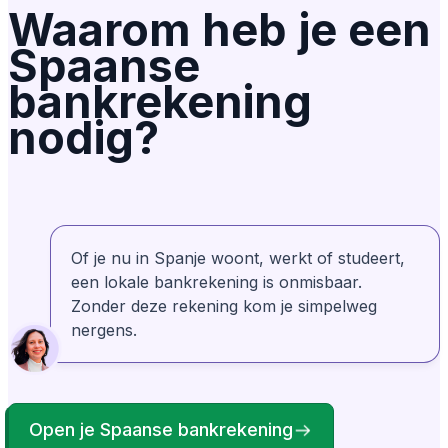
Waarom heb je een
gedaan!
Spaanse
bankrekening
Geverifieerd
Lily Redlingshafer
LR
nodig?
Uit Verenigde Staten
Ze nemen de tijd om het gehele proces uit te
leggen. Vervolgens splitsen ze het op in
duidelijke, stap-voor-stap instructies en
begeleiden ze je erdoorheen. Rosa is
Of je nu in Spanje woont, werkt of studeert,
geweldig!
een lokale bankrekening is onmisbaar.
Zonder deze rekening kom je simpelweg
nergens.
Bonney Brown
Geverifieerd
BB
Uit Verenigde Staten
Mijn ervaring met AnchorLess was zeker
positief. Ze stonden meteen klaar om me te
helpen toen ik er zelf niet uitkwam. Ik
waardeerde hun professionaliteit en
Open je Spaanse bankrekening