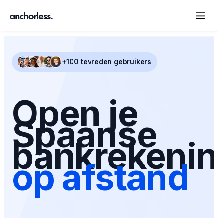
+100 tevreden gebruikers
Open je
Spaanse
bankrekeni
op afstand