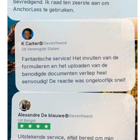
AnchorLess te gebruiken.
Geverifieerd
K Carter
Uit Verenigde Staten
Fantastische service! Het invullen van de
formulieren en het uploaden van de
benodigde documenten verliep heel
eenvoudig! De reactie was ongelooflijk snel!
Alexandre De blauwe
Geverifieerd
Uit België
Uitstekende service, altijd bereid om mijn
vragen te beantwoorden. Ik heb alle