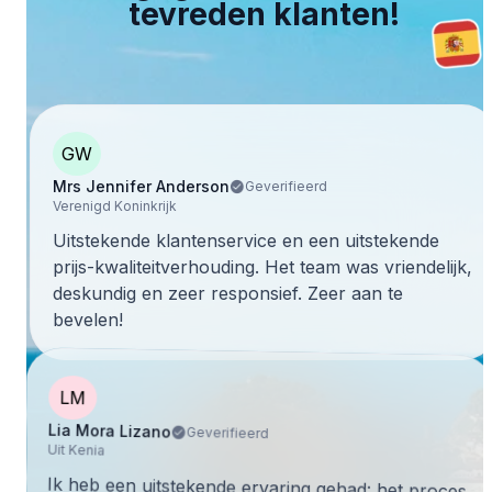
tevreden klanten!
GW
Mrs Jennifer Anderson
Geverifieerd
Verenigd Koninkrijk
Uitstekende klantenservice en een uitstekende
prijs-kwaliteitverhouding. Het team was vriendelijk,
deskundig en zeer responsief. Zeer aan te
bevelen!
LM
Lia Mora Lizano
Geverifieerd
Uit Kenia
Ik heb een uitstekende ervaring gehad: het proces
verliep zeer soepel en de resultaten waren zeer
bevredigend. Ik raad ten zeerste aan om