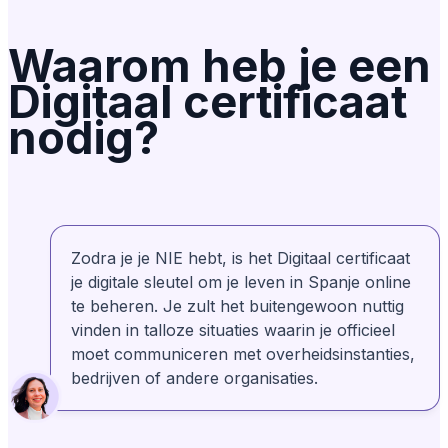
Waarom heb je een
gedaan!
Digitaal certificaat
nodig?
Geverifieerd
Lily Redlingshafer
LR
Uit Verenigde Staten
Ze nemen de tijd om het algemene proces uit
te leggen. Daarna splitsen ze het stap voor
stap uit en begeleiden ze je erdoorheen.
Zodra je je NIE hebt, is het Digitaal certificaat
Rosa is geweldig!
je digitale sleutel om je leven in Spanje online
te beheren. Je zult het buitengewoon nuttig
vinden in talloze situaties waarin je officieel
Bonney Brown
Geverifieerd
BB
moet communiceren met overheidsinstanties,
Uit Verenigde Staten
bedrijven of andere organisaties.
Mijn ervaring met AnchorLess was zeker
positief. Ze stonden direct klaar om me te
helpen toen ik er zelf niet uitkwam. Ik
waardeerde hun professionaliteit en