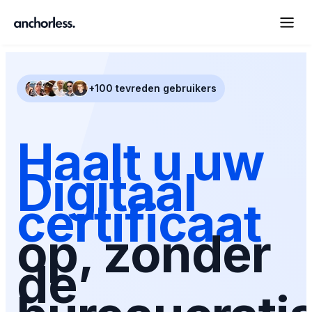
+100 tevreden gebruikers
Haalt u uw
Digitaal
certificaat
op, zonder
de