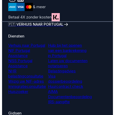
& meer
Betaal 4X zonder kosten
🇵🇹 VERHUIS NAAR PORTUGAL
Diensten
Verhuis naar Portugal
Hulp bij het openen
NIF Portugal
van een bankrekening
Assistance
in Portugal
NISS Portugal
Laten uw documenten
Assistance
notariseren
NHR
Belastingadvies
belastingconsultatie
Visa
Wijzig uw NIF-adres
dossierbeoordeling
Immigratieconsultatie
Huurcontract check
Huiszoeker
AIMA
Documentenbeoordeling
IRS-aangifte
Gidsen