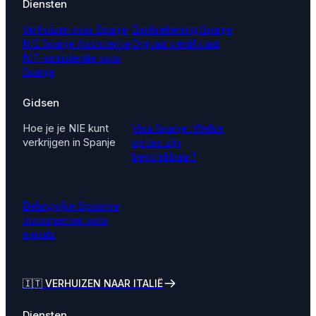
Diensten
Verhuizen naar Spanje
Bankrekening Spanje
NIE Spanje Assistentie
Digitaal certificaat
NIF-assistentie voor
Spanje
Gidsen
Hoe je je NIE kunt
Visa Spanje: Welke
verkrijgen in Spanje
opties zijn
beschikbaar?
Belangrijke Spaanse
documenten voor
expats
🇮🇹
VERHUIZEN NAAR ITALIË
Diensten