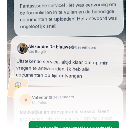
Fantastische service! Het was eenvoudig om
de formulieren in te vullen en de benodigde
documenten te uploaden! Het antwoord was
ongelooflijk snel!
Alexandre De blauwe
Geverifieerd
Van België
Uitstekende service, altijd klaar om op mijn
vragen te antwoorden. Ik heb alle
documenten op tijd ontvangen
Geverifieerd
Valentin
V
Uit Polen
Makkelijke en transparante service. Geen
problemen, alle documenten zijn geüpload
en gescand via de webpagina. De