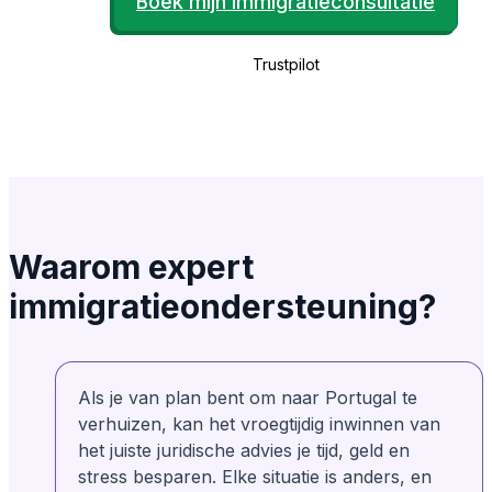
Boek mijn immigratieconsultatie
documenten waren eerder klaar dan
verwacht. Geweldig!
Trustpilot
Matt Davis
Geverifieerd
MD
Van Canada
De reactietijd, het opvolgen en de uitstekende
klantenservice van Rosa. AnchorLess lijkt
werknemers te hebben die erg betrokken zijn
en zich zorgen maken over de klantbeleving.
Waarom expert
Goed gedaan!
immigratieondersteuning?
Geverifieerd
Lily Redlingshafer
LR
Van de Verenigde Staten
Als je van plan bent om naar Portugal te
verhuizen, kan het vroegtijdig inwinnen van
Ze zijn erg geduldig en nemen de tijd om het
het juiste juridische advies je tijd, geld en
hele proces uit te leggen. Daarna breken ze
stress besparen. Elke situatie is anders, en