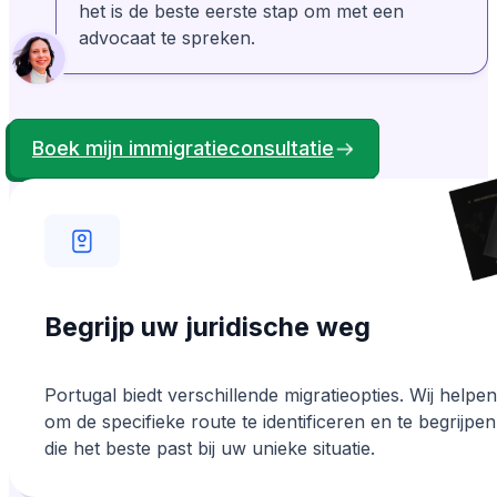
het stap voor stap op en begeleiden ze je
het is de beste eerste stap om met een
erdoorheen. Rosa is geweldig!
advocaat te spreken.
Bonney Brown
Geverifieerd
BB
Van de Verenigde Staten
Boek mijn immigratieconsultatie
Mijn ervaring met AnchorLess was zeker
positief. Ze waren er om me te helpen toen ik
het niet goed kreeg. Ik waardeerde hun
professionaliteit en vriendelijkheid.
Begrijp uw juridische weg
Portugal biedt verschillende migratieopties. Wij helpe
om de specifieke route te identificeren en te begrijpen
die het beste past bij uw unieke situatie.