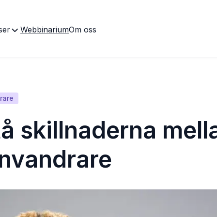
ser
Webbinarium
Om oss
rare
å skillnaderna mell
invandrare