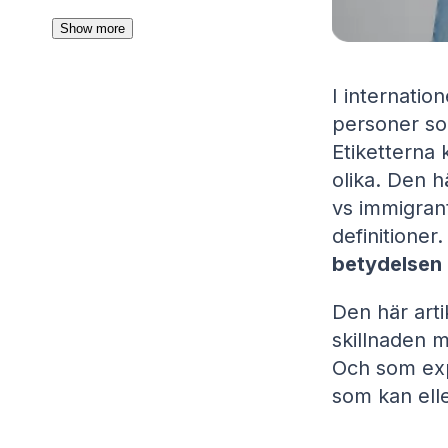
Show more
I internatio
personer so
Etiketterna 
olika. Den h
vs immigran
definitioner
betydelsen
Den här arti
skillnaden m
Och som expa
som kan elle