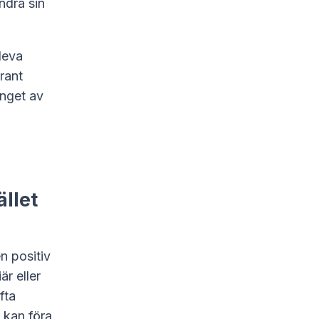
ndra sin
leva
rant
inget av
llet
n positiv
r eller
fta
 kan föra