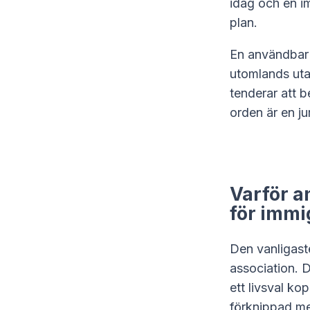
idag och en i
plan.
En användbar p
utomlands uta
tenderar att b
orden är en j
Varför a
för immi
Den vanligast
association. D
ett livsval ko
förknippad med