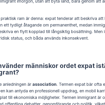
mmigrant imorgon, utan att byta land, bara genom att ä
raktisk ram är denna: expat tenderar att beskriva att 
n ett tydligt åtagande om permanenthet, medan immig
eskriva en flytt kopplad till långsiktig bosättning. Men 
uridisk status, och båda används inkonsekvent.
nvänder människor ordet expat istä
grant?
e anledningen är
association
. Termen expat bär ofta e
en kan antyda en professionell uppdrag, en mobil karriä
pplat till ekonomiska möjligheter. Termen immigrant är o
 offentliga debatter, genomförande och politik, vilket