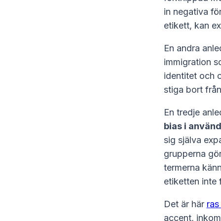
in negativa fö
etikett, kan e
En andra anle
immigration so
identitet och 
stiga bort frå
En tredje anl
bias i använ
sig själva exp
grupperna gör
termerna känn
etiketten inte 
Det är här
ras
accent, inkom