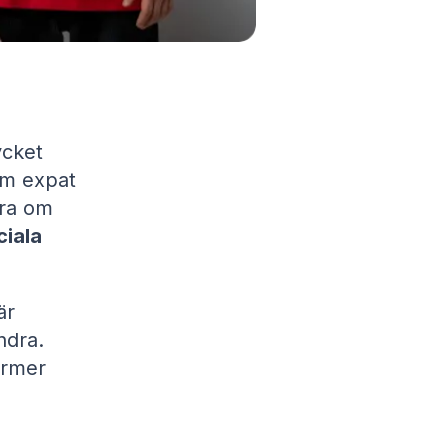
ycket
om expat
ara om
ciala
är
ndra.
ermer