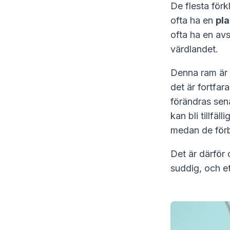
De flesta förk
ofta ha en
pla
ofta ha en avs
värdlandet.
Denna ram är
det är fortfa
förändras sena
kan bli tillfä
medan de förblir
Det är därför 
suddig, och et