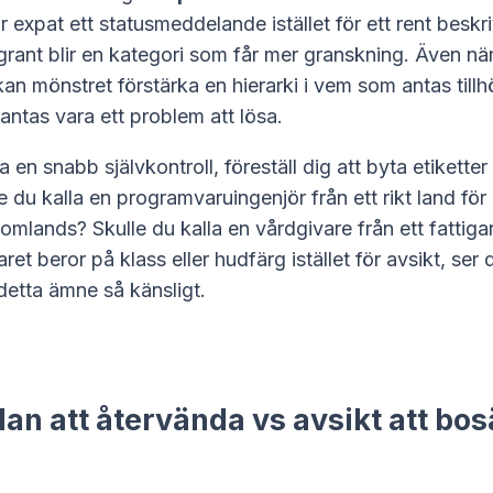
ir expat ett statusmeddelande istället för ett rent besk
grant blir en kategori som får mer granskning. Även nä
an mönstret förstärka en hierarki i vem som antas tillhö
ntas vara ett problem att lösa.
a en snabb självkontroll, föreställ dig att byta etiketter
e du kalla en programvaruingenjör från ett rikt land för
tomlands? Skulle du kalla en vårdgivare från ett fattigar
et beror på klass eller hudfärg istället för avsikt, ser
detta ämne så känsligt.
lan att återvända vs avsikt att bos