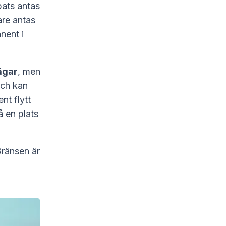
pats antas
are antas
nent i
ägar
, men
och kan
nt flytt
å en plats
Gränsen är