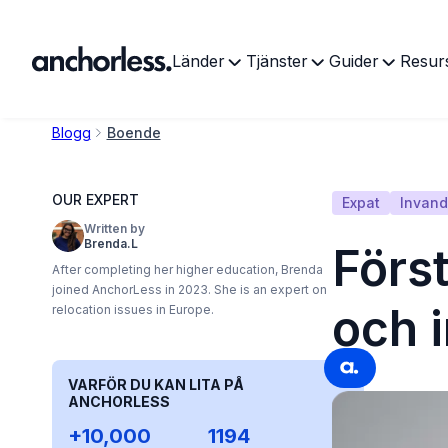
Länder
Tjänster
Guider
Resur
Blogg
Boende
OUR EXPERT
Expat
Invand
Written by
Brenda.L
Först
After completing her higher education, Brenda
joined AnchorLess in 2023. She is an expert on
och 
relocation issues in Europe.
VARFÖR DU KAN LITA PÅ
ANCHORLESS
+10,000
1194