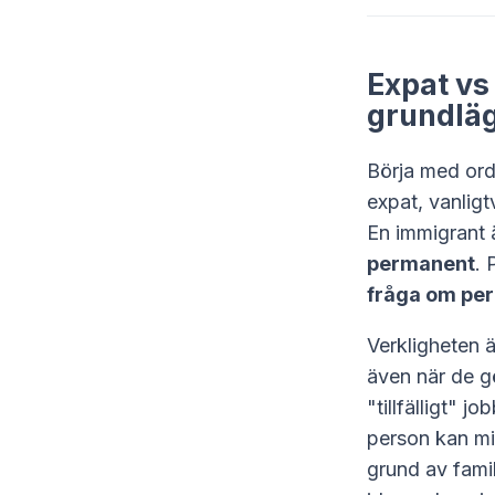
Expat vs
grundläg
Börja med ord
expat, vanligtv
En immigrant 
permanent
. 
fråga om pe
Verkligheten 
även när de gö
"tillfälligt" 
person kan mi
grund av famil