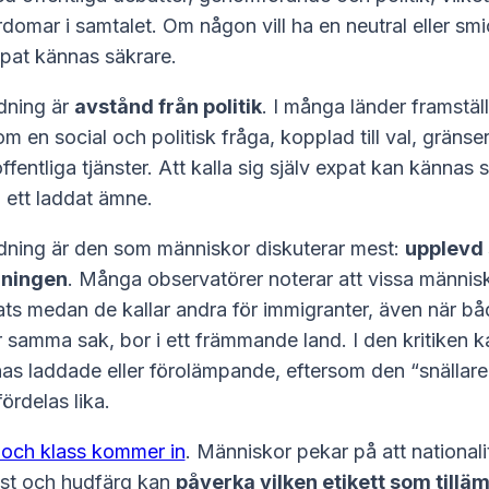
rdomar i samtalet. Om någon vill ha en neutral eller sm
xpat kännas säkrare.
dning är
avstånd från politik
. I många länder framstäl
m en social och politisk fråga, kopplad till val, gränser
offentliga tjänster. Att kalla sig själv expat kan kännas 
n ett laddat ämne.
edning är den som människor diskuterar mest:
upplevd 
dningen
. Många observatörer noterar att vissa människ
ats medan de kallar andra för immigranter, även när bå
 samma sak, bor i ett främmande land. I den kritiken k
as laddade eller förolämpande, eftersom den “snällare
fördelas lika.
 och klass kommer in
. Människor pekar på att nationali
st och hudfärg kan
påverka vilken etikett som tillä