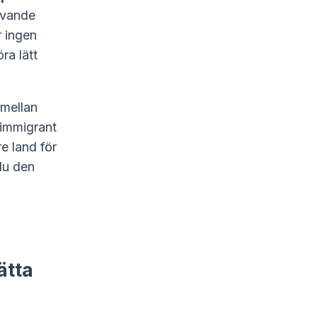
rivande
r ingen
ra lätt
 mellan
 immigrant
e land för
 du den
ätta