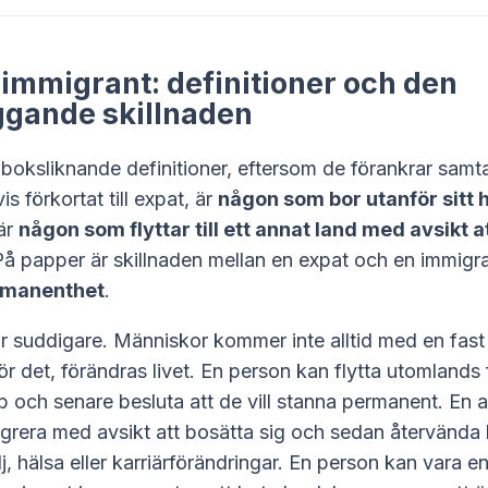
 immigrant: definitioner och den
gande skillnaden
boksliknande definitioner, eftersom de förankrar samta
is förkortat till expat, är
någon som bor utanför sitt
är
någon som flyttar till ett annat land med avsikt a
På papper är skillnaden mellan en expat och en immigr
rmanenthet
.
är suddigare. Människor kommer inte alltid med en fast
r det, förändras livet. En person kan flytta utomlands f
jobb och senare besluta att de vill stanna permanent. En 
grera med avsikt att bosätta sig och sedan återvända
j, hälsa eller karriärförändringar. En person kan vara e