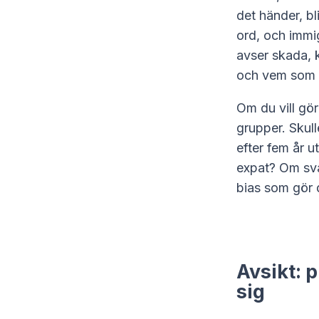
det händer, bl
ord, och immi
avser skada, k
och vem som a
Om du vill gör
grupper. Skull
efter fem år u
expat? Om svar
bias som gör 
Avsikt: p
sig