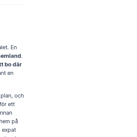
let. En
 hemland
.
tt bo där
ant en
 plan, och
ör ett
annan
 hem på
n expat