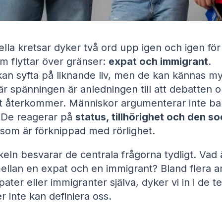
nella kretsar dyker två ord upp igen och igen för
m flyttar över gränser:
expat och immigrant
.
kan syfta på liknande liv, men de kan kännas m
är spänningen är anledningen till att debatten 
t återkommer. Människor argumenterar inte b
. De reagerar på
status, tillhörighet och den so
som är förknippad med rörlighet.
keln besvarar de centrala frågorna tydligt. Vad 
ellan en expat och en immigrant? Bland flera a
ter eller immigranter själva, dyker vi in i de t
r inte kan definiera oss.