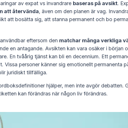
laringar av expat vs invandrare
baseras på avsikt
. Ex
n att återvända
, även om den planen är vag. Invandr
ikt att bosätta sig, att stanna permanent och bo perma
 användbar eftersom den
matchar många verkliga v
rande en antagande. Avsikten kan vara osäker i början 
re. En tvåårig tjänst kan bli en decennium. Ett permane
lligt. Vissa personer känner sig emotionellt permanenta p
 juridiskt tillfälliga.
ordboksdefinitioner hjälper, men inte avgör debatten. 
iketten kan förändras när någon liv förändras.