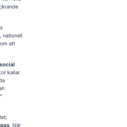
ickrande
ls
, nationell
som att
social
or kallar
da
an
”
tet,
mpas
. När