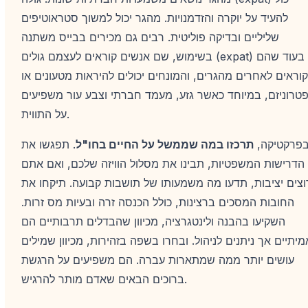
להעיד על יוקרה והזדמנויות. מהגר יכול למשוך סטראוטיפים
שליליים ובדיקה פוליטית. רבים גם מכירים בבייס משתנה
בשימוש, שם אנשים קוראים לעצמם גולים (expat) בעוד שהם
קוראים לאחרים מהגרים, והמונחים יכולים להיראות מטעונים או
טרוניזם, במיוחד כאשר גזע, מעמד חברתי וצבע עור משפיעים
על התווית.
פרקטיקה,
תרכזו במה שממשל על החיים בחו"ל
. תפגשו את
הדרישות המשפטיות, תבינו את מסלול הוויזה שלכם, ואם אתם
וצים יציבות, תדעו מה משמעותו של תושבות קבועה. תיקחו את
החובות המסכים ברצינות, כולל הכנסה זרה ובעיות מס זרות.
השקיעו בהבנה ולינטגרציה, מכיוון שהבדלים תרבותיים הם
מיתיים אך ניתנים לניהול. ובחרו בשפה בזהירות, מכיוון שמילים
עושים יותר ממה שמתארות עברה. הם משפיעים על הרגשת
ברוכים הבאים שאדם מותר להרגיש.