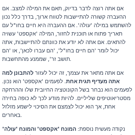
אם אתה רוצה לדבר בדיוק, תאם את המילה למצב. אם
ההעברה קשורה להתיישבות לטווח ארוך, בדרך כלל נכון
להשתמש במילה 'עולה'. אם ההעברה היא חיים בחו"ל עם
תאריך פתוח או תוכנית לחזור, המילה 'אקספט' עשויה
להתאים. אם אתה לא יודע את כוונתם להתיישבות, אתה
יכול לומר 'הם חיים בחו"ל', 'הם עברו לכאן', או 'הם
תושב זר', שממנע מהתחשבות.
אם אתה מתאר את עצמך, זה יכול לעזור
להתבונן למה
אתה מעדיף תגית אחת
. לפעמים 'אקספט' הוא נכון.
לפעמים הוא נבחר בשל הקונוטציה החיובית שלו וההרחקה
מסטריאוטיפים שליליים. להיות מודע לכך לא כופה בחירה
אחת, אך הוא יכול לצמצם את הסיכוי לישמע מזלזל
באחרים.
נקודה מעשית נוספת:
המונח 'אקספט' והמונח 'עולה'