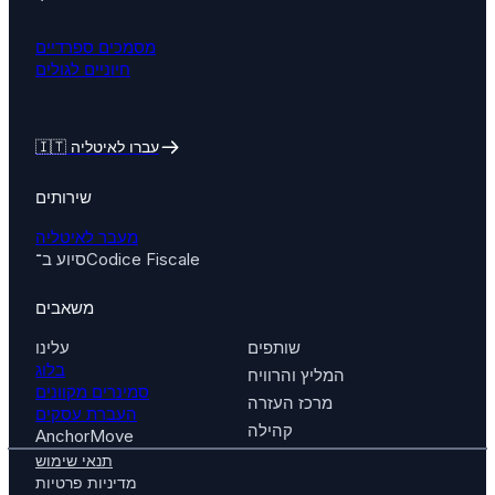
מסמכים ספרדיים
חיוניים לגולים
🇮🇹 עברו לאיטליה
שירותים
מעבר לאיטליה
סיוע ב־Codice Fiscale
משאבים
שותפים
עלינו
בלוג
המליץ והרוויח
סמינרים מקוונים
מרכז העזרה
העברת עסקים
קהילה
AnchorMove
תנאי שימוש
מדיניות פרטיות