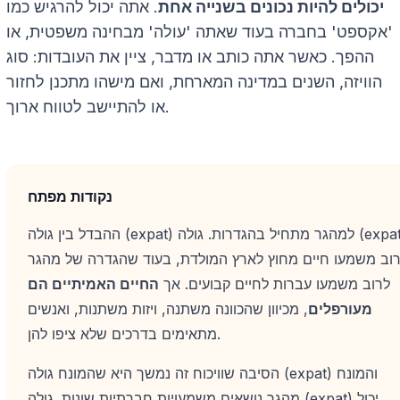
יכולים להיות נכונים בשנייה אחת
. אתה יכול להרגיש כמו
'אקספט' בחברה בעוד שאתה 'עולה' מבחינה משפטית, או
ההפך. כאשר אתה כותב או מדבר, ציין את העובדות: סוג
הוויזה, השנים במדינה המארחת, ואם מישהו מתכנן לחזור
או להתיישב לטווח ארוך.
נקודות מפתח
ההבדל בין גולה (expat) למהגר מתחיל בהגדרות. גולה (expat)
וב משמעו חיים מחוץ לארץ המולדת, בעוד שהגדרה של מהגר
לרוב משמעו עברות לחיים קבועים. אך
החיים האמיתיים הם
מעורפלים
, מכיוון שהכוונה משתנה, ויזות משתנות, ואנשים
מתאימים בדרכים שלא ציפו להן.
הסיבה שוויכוח זה נמשך היא שהמונח גולה (expat) והמונח
מהגר נושאים משמעויות חברתיות שונות. גולה (expat) יכול