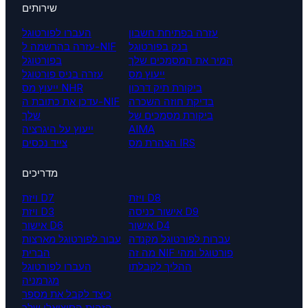
שירותים
עזרה בפתיחת חשבון
העברו לפורטוגל
בנק בפורטוגל
עזרה בהרשמה ל-NIF
המיר את המסמכים שלך
בפורטוגל
ייעוץ מס
עזרה בניס פורטוגל
ביקורת תיק דרכון
ייעוץ מס NHR
בדיקת חוזה השכרה
עדכן את כתובת ה-NIF
ביקורת מסמכים של
שלך
AIMA
ייעוץ על היגרציה
הצהרת מס IRS
צייד נכסים
מדריכים
ויזת D8
ויזת D7
אישור כניסה D9
ויזת D3
אישור D4
אישור D6
עברות לפורטוגל מקנדה
עבור לפורטוגל מארצות
מה זה NIF פורטוגל ומהי
הברית
ההליך לקבלתו
העברו לפורטוגל
מגרמניה
כיצד לקבל את מספר
הזהות הסוציאלי שלך