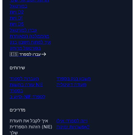
בפורטוגל
ויזת D2
ויזת D1
ויזת D5
עברו לפורטוגל
מהממלכה המאוחדת
איך לפתוח חשבון בנק
בפורטוגל מרוחק
🇪🇸 עברו לספרד
שירותים
חשבון בנק בספרד
העברות לספרד
תעודת דיגיטלית
עזרה בהשגת NIE
בספרד
סיוע ב-NIF לספרד
מדריכים
ויזה לספרד: אילו
איך לקבל את תעודת
אפשרויות זמינות?
הזהות הספרדית (NIE)
שלך