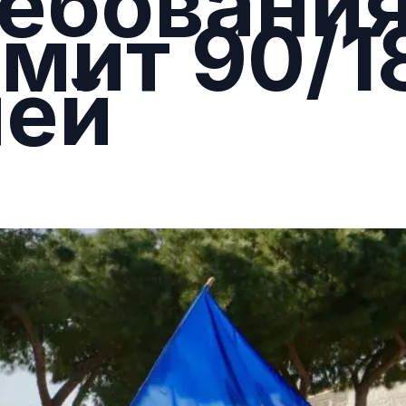
ебования
мит 90/1
ней