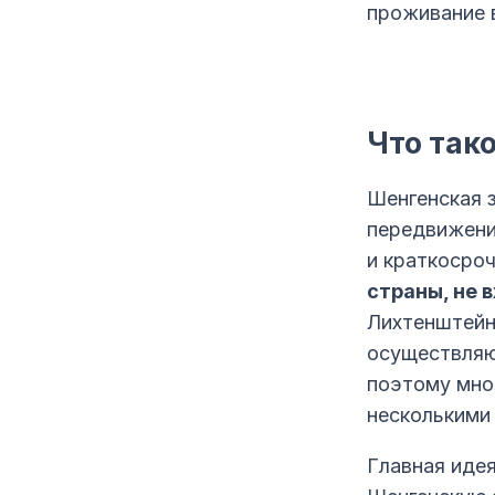
проживание в
Что так
Шенгенская 
передвижени
и краткосроч
страны, не 
Лихтенштейн
осуществля
поэтому мно
несколькими 
Главная идея