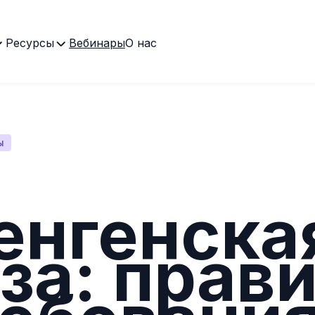
Ресурсы
Вебинары
О нас
ы
енгенска
за: прави