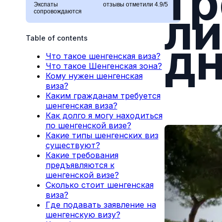
тр
Экспаты
отзывы отметили 4.9/5
ли
сопровождаются
д
Table of contents
Что такое шенгенская виза?
Что такое Шенгенская зона?
Кому нужен шенгенская
виза?
Каким гражданам требуется
шенгенская виза?
Как долго я могу находиться
по шенгенской визе?
Какие типы шенгенских виз
существуют?
Какие требования
предъявляются к
шенгенской визе?
Сколько стоит шенгенская
виза?
Где подавать заявление на
шенгенскую визу?