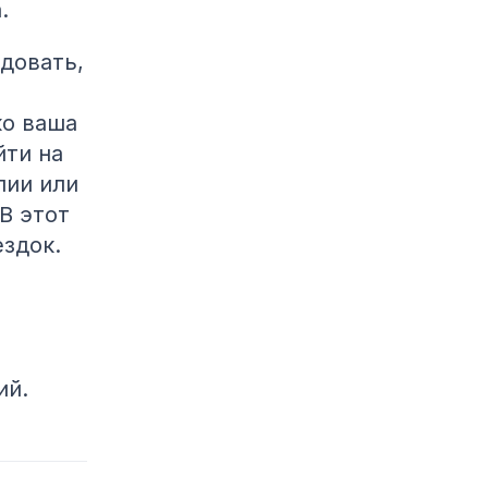
.
довать,
ко ваша
йти на
лии или
В этот
здок.
ий.