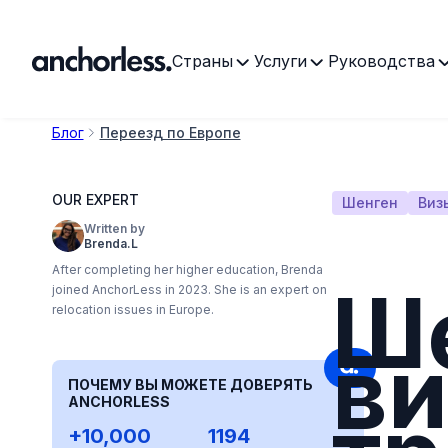
Страны
Услуги
Руководства
Блог
Переезд по Европе
OUR EXPERT
Шенген
Виз
Written by
Brenda.L
After completing her higher education, Brenda
Ш
joined AnchorLess in 2023. She is an expert on
relocation issues in Europe.
ви
ПОЧЕМУ ВЫ МОЖЕТЕ ДОВЕРЯТЬ
ANCHORLESS
+10,000
1194