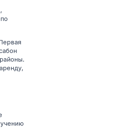
,
 по
 Первая
сабон
 районы.
аренду,
е
лучению