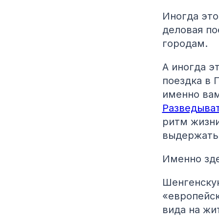
Иногда это
деловая по
городам.
А иногда э
поездка в 
именно вам
Разведыват
ритм жизни
выдержать
Именно зде
Шенгенскую
«европейск
вида на жи