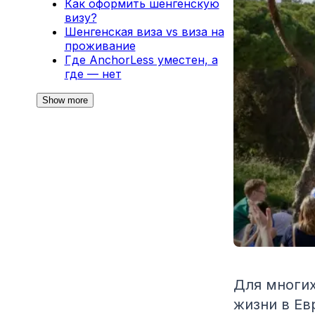
Как оформить шенгенскую
визу?
Шенгенская виза vs виза на
проживание
Где AnchorLess уместен, а
где — нет
Show more
Для многих
жизни в Ев