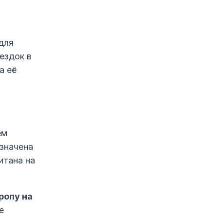
для
ездок в
а её
ем
значена
итана на
ропу на
е