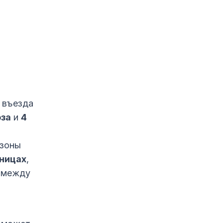
 въезда
юза
и
4
 зоны
аницах
,
 между