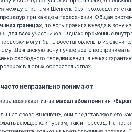
зону и соблюдает условия пребывания, он обычн
я между странами Шенгена без прохождения ста
 процедур при каждом пересечении. Общая систе
ешних границах
, то есть правила въезда в зону и
ны для всех участников. Однако временные внутр
 проверки могут быть восстановлены в исключите
тому Шенгенскую зону лучше всего воспринимать 
енно свободного передвижения, а не как гаранти
проверок в любых обстоятельствах.
 часто неправильно понимают
ница возникает из-за
масштабов понятия «Европ
лышат слово «Шенген», они представляют его как
охватывающее как туризм, так и переезд. На прак
ространяется только на краткосрочные поездки. 