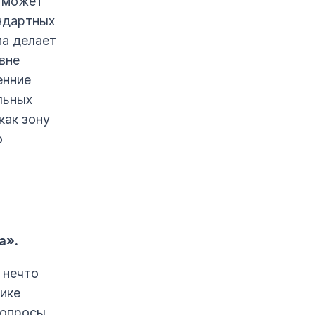
о может
ндартных
ма делает
звне
енние
льных
как зону
ю
а».
 нечто
тике
Вопросы