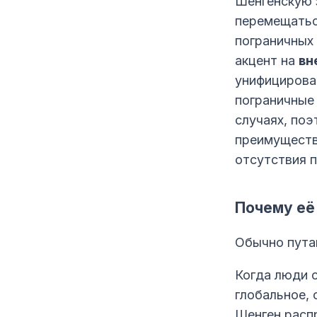
Шенгенскую 
перемещатьс
пограничных
акцент на
вн
унифицирова
пограничные
случаях, поэ
преимуществ
отсутствия 
Почему её
Обычно пута
Когда люди с
глобальное, 
Шенген расп